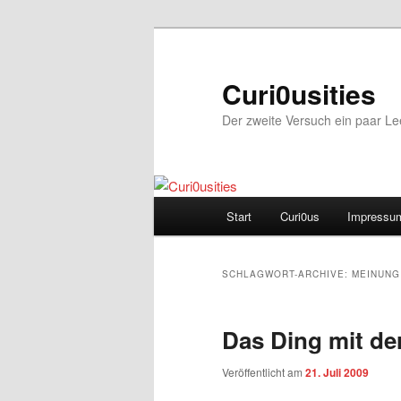
Zum
Zum
Inhalt
sekundären
wechseln
Inhalt
Curi0usities
wechseln
Der zweite Versuch ein paar L
Hauptmenü
Start
Curi0us
Impressu
SCHLAGWORT-ARCHIVE:
MEINUNG
Das Ding mit d
Veröffentlicht am
21. Juli 2009