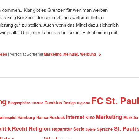
 kommen.. Klar gibt es Grenzen für wen man werben
 das kein Konzern, der sich evtl. aus wirtschaftlichen
erung gut zu stellen. Auch wenn das Mittel dazu sicherlich
wir ja alle. Und jeder kann das bei seiner Entscheidung mit
oses
|
Verschlagwortet mit
Marketing
,
Meinung
,
Werbung
|
5
FC St. Paul
ng
Dawkins
Blogosphäre
Design
Charlie
Digicam
Marketing
Internet
Hamburg
Hansa Rostock
Kino
winnspiel
Marktfo
Recht
Religion
St. Pauli
litik
Serie
Reparatur
Sprache
Spiele