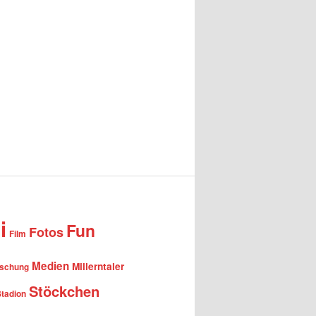
i
Fun
Fotos
Film
Medien
Millerntaler
rschung
Stöckchen
Stadion