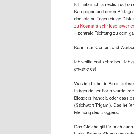
Ich hab mich ja neulich schon
Kampagne und deren Protagon
den letzten Tagen einige Dis
zu Kosmars sehr lesenswerte
– zentrale Richtung zu dem ga
Kann man Content und Werbun
Ich wollte erst schreiben “Ich 
erwarte
es!
Was ich bisher in Blogs geles
In irgendeiner Form wurde verd
Bloggers handelt, oder dass e
(Stichwort Trigami). Das heißt 
Meinung des Bloggers.
Das Gleiche gilt für mich auc
Links, Banner, Skyscraper ode