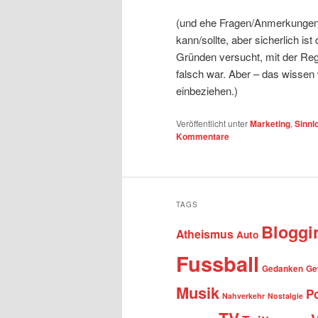
(und ehe Fragen/Anmerkungen
kann/sollte, aber sicherlich ist
Gründen versucht, mit der Regi
falsch war. Aber – das wissen 
einbeziehen.)
Veröffentlicht unter
Marketing
,
Sinnl
Kommentare
TAGS
Bloggi
Atheismus
Auto
Fussball
Gedanken
Ge
Musik
Po
Nahverkehr
Nostalgie