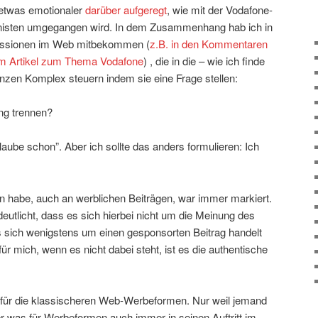
 etwas emotionaler
darüber aufgeregt
, wie mit der Vodafone-
isten umgegangen wird. In dem Zusammenhang hab ich in
kussionen im Web mitbekommen (
z.B. in den Kommentaren
m Artikel zum Thema Vodafone
) , die in die – wie ich finde
nzen Komplex steuern indem sie eine Frage stellen:
g trennen?
glaube schon”. Aber ich sollte das anders formulieren: Ich
en habe, auch an werblichen Beiträgen, war immer markiert.
eutlicht, dass es sich hierbei nicht um die Meinung des
s sich wenigstens um einen gesponsorten Beitrag handelt
für mich, wenn es nicht dabei steht, ist es die authentische
h für die klassischeren Web-Werbeformen. Nur weil jemand
r was für Werbeformen auch immer in seinen Auftritt im