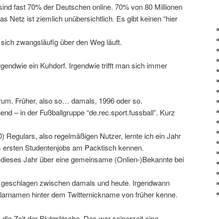
ind fast 70% der Deutschen online. 70% von 80 Millionen
s Netz ist ziemlich unübersichtlich. Es gibt keinen “hier
sich zwangsläufig über den Weg läuft.
irgendwie ein Kuhdorf. Irgendwie trifft man sich immer
 rum. Früher, also so… damals, 1996 oder so.
nd – in der Fußballgruppe “de.rec.sport.fussball”. Kurz
0) Regulars, also regelmäßigen Nutzer, lernte ich ein Jahr
s ersten Studentenjobs am Packtisch kennen.
h dieses Jahr über eine gemeinsame (Onlien-)Bekannte bei
ke geschlagen zwischen damals und heute. Irgendwann
 Klarnamen hinter dem Twitternickname von früher kenne.
ie Zeit der Blutgrätsche. Das war seinerzeit eine