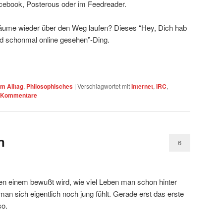
Facebook, Posterous oder im Feedreader.
räume wieder über den Weg laufen? Dieses “Hey, Dich hab
nd schonmal online gesehen”-Ding.
m Alltag
,
Philosophisches
|
Verschlagwortet mit
Internet
,
IRC
,
Kommentare
n
6
en einem bewußt wird, wie viel Leben man schon hinter
an sich eigentlich noch jung fühlt. Gerade erst das erste
so.