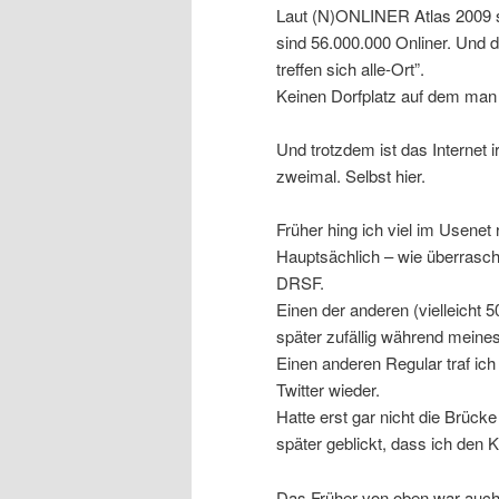
Laut (N)ONLINER Atlas 2009 s
sind 56.000.000 Onliner. Und da
treffen sich alle-Ort”.
Keinen Dorfplatz auf dem man 
Und trotzdem ist das Internet 
zweimal. Selbst hier.
Früher hing ich viel im Usenet
Hauptsächlich – wie überrasche
DRSF.
Einen der anderen (vielleicht 5
später zufällig während meine
Einen anderen Regular traf ic
Twitter wieder.
Hatte erst gar nicht die Brüc
später geblickt, dass ich den
Das Früher von oben war auch d