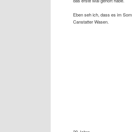
das erste Mal gehört habe.
Eben seh ich, dass es im Somme
Canstatter Wasen.
20 Jahre.