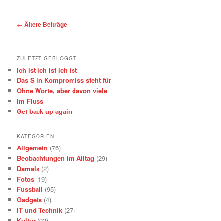
Beitrags-
←
Ältere Beiträge
Navigation
ZULETZT GEBLOGGT
Ich ist ich ist ich ist
Das S in Kompromiss steht für
Ohne Worte, aber davon viele
Im Fluss
Get back up again
KATEGORIEN
Allgemein
(76)
Beobachtungen im Alltag
(29)
Damals
(2)
Fotos
(19)
Fussball
(95)
Gadgets
(4)
IT und Technik
(27)
Kultur
(93)