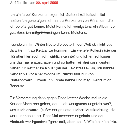
Veröffentlicht am
22. April 2008
Ich bin ja bei Konzerten eigentlich äußerst wählerisch. Soll
heißen ich gehe eigentlich nur zu Konzerten von Künstlern, die
ich bereits gut kenne. Meist kenne ich wenigstens ein Album so
gut, dass ich mit
gröhlen
singen kann. Meistens.
Irgendwann im Winter fragte die beste IT der Welt ob nicht Lust
da wäre, mit zu Kettcar zu kommen. Ein weitere Kollegin (die den
Künstler hier auch nicht wirklich kannte) und ich entschlossen
uns das mal anzuschauen und so hatten wir drei dann gestern
Karten für Kettcar im Knust (an der Feldstrasse). Ja, ich kannte
Kettcar bis vor einer Woche im Prinzip fast nur von
Plattencovern. Obwohl ich Tomte kenne und mag. Nennt mich
Banause.
Zur Vorbereitung dann gegen Ende letzter Woche mal in die
Kettcar-Alben rein gehört, damit ich wenigstens ungefähr weiß,
was mich erwartet (außer der grundsätzlichen Musikrichtung, die
war mir schon klar). Paar Mal nebenher angehabt und der
Eindruck war irgendwie "ganz nett, aber lahm". Wie ich mich irrte.