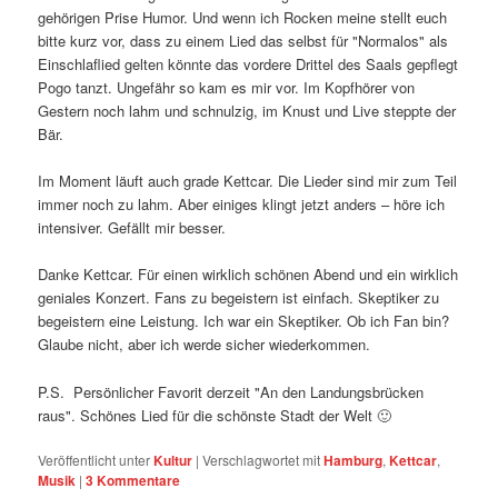
gehörigen Prise Humor. Und wenn ich Rocken meine stellt euch
bitte kurz vor, dass zu einem Lied das selbst für "Normalos" als
Einschlaflied gelten könnte das vordere Drittel des Saals gepflegt
Pogo tanzt. Ungefähr so kam es mir vor. Im Kopfhörer von
Gestern noch lahm und schnulzig, im Knust und Live steppte der
Bär.
Im Moment läuft auch grade Kettcar. Die Lieder sind mir zum Teil
immer noch zu lahm. Aber einiges klingt jetzt anders – höre ich
intensiver. Gefällt mir besser.
Danke Kettcar. Für einen wirklich schönen Abend und ein wirklich
geniales Konzert. Fans zu begeistern ist einfach. Skeptiker zu
begeistern eine Leistung. Ich war ein Skeptiker. Ob ich Fan bin?
Glaube nicht, aber ich werde sicher wiederkommen.
P.S. Persönlicher Favorit derzeit "An den Landungsbrücken
raus". Schönes Lied für die schönste Stadt der Welt 🙂
Veröffentlicht unter
Kultur
|
Verschlagwortet mit
Hamburg
,
Kettcar
,
Musik
|
3
Kommentare