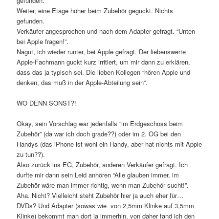
gefunden.
Weiter, eine Etage höher beim Zubehör geguckt. Nichts
gefunden.
Verkäufer angesprochen und nach dem Adapter gefragt. “Unten
bei Apple fragen!”.
Nagut, ich wieder runter, bei Apple gefragt. Der liebenswerte
Apple-Fachmann guckt kurz irritiert, um mir dann zu erklären,
dass das ja typisch sei. Die lieben Kollegen “hören Apple und
denken, das muß in der Apple-Abteilung sein”.
WO DENN SONST?!
Okay, sein Vorschlag war jedenfalls “im Erdgeschoss beim
Zubehör” (da war ich doch grade??) oder im 2. OG bei den
Handys (das iPhone ist wohl ein Handy, aber hat nichts mit Apple
zu tun??).
Also zurück ins EG, Zubehör, anderen Verkäufer gefragt. Ich
durfte mir dann sein Leid anhören “Alle glauben immer, im
Zubehör wäre man immer richtig, wenn man Zubehör sucht!”.
Aha. Nicht? Vielleicht steht Zubehör hier ja auch eher für…
DVDs? Und Adapter (sowas wie von 2,5mm Klinke auf 3,5mm
Klinke) bekommt man dort ja immerhin, von daher fand ich den