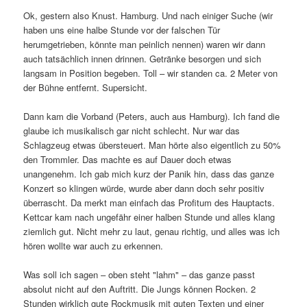
Ok, gestern also Knust. Hamburg. Und nach einiger Suche (wir
haben uns eine halbe Stunde vor der falschen Tür
herumgetrieben, könnte man peinlich nennen) waren wir dann
auch tatsächlich innen drinnen. Getränke besorgen und sich
langsam in Position begeben. Toll – wir standen ca. 2 Meter von
der Bühne entfernt. Supersicht.
Dann kam die Vorband (Peters, auch aus Hamburg). Ich fand die
glaube ich musikalisch gar nicht schlecht. Nur war das
Schlagzeug etwas übersteuert. Man hörte also eigentlich zu 50%
den Trommler. Das machte es auf Dauer doch etwas
unangenehm. Ich gab mich kurz der Panik hin, dass das ganze
Konzert so klingen würde, wurde aber dann doch sehr positiv
überrascht. Da merkt man einfach das Profitum des Hauptacts.
Kettcar kam nach ungefähr einer halben Stunde und alles klang
ziemlich gut. Nicht mehr zu laut, genau richtig, und alles was ich
hören wollte war auch zu erkennen.
Was soll ich sagen – oben steht "lahm" – das ganze passt
absolut nicht auf den Auftritt. Die Jungs können Rocken. 2
Stunden wirklich gute Rockmusik mit guten Texten und einer