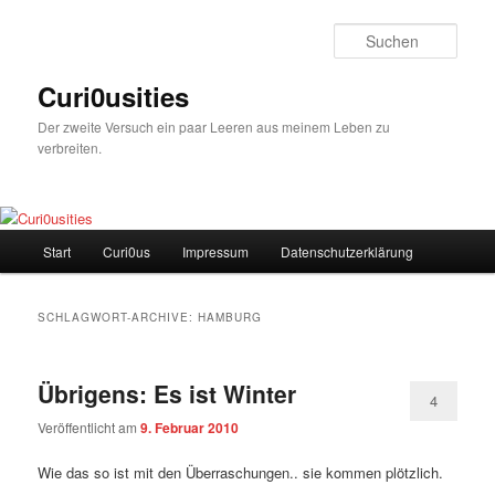
Zum
Zum
Inhalt
sekundären
Such
wechseln
Inhalt
wechseln
Curi0usities
Der zweite Versuch ein paar Leeren aus meinem Leben zu
verbreiten.
Hauptmenü
Start
Curi0us
Impressum
Datenschutzerklärung
SCHLAGWORT-ARCHIVE:
HAMBURG
Übrigens: Es ist Winter
4
Veröffentlicht am
9. Februar 2010
Wie das so ist mit den Überraschungen.. sie kommen plötzlich.