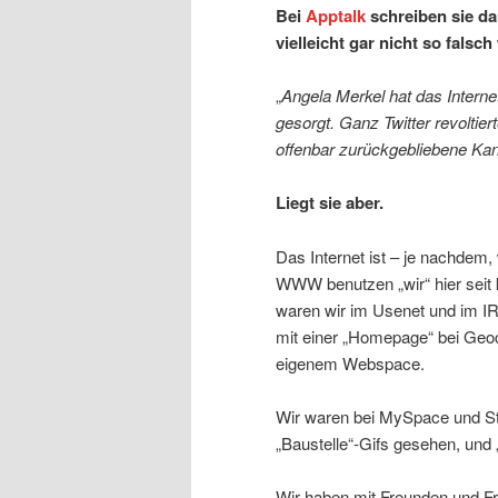
Bei
Apptalk
schreiben sie d
vielleicht gar nicht so falsch 
„
Angela Merkel hat das Intern
gesorgt. Ganz Twitter revoltie
offenbar zurückgebliebene Kanzl
Liegt sie aber.
Das Internet ist – je nachdem,
WWW benutzen „wir“ hier seit 
waren wir im Usenet und im IR
mit einer „Homepage“ bei Geoc
eigenem Webspace.
Wir waren bei MySpace und St
„Baustelle“-Gifs gesehen, und 
Wir haben mit Freunden und Fr