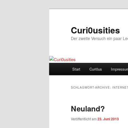
Zum
Zum
Inhalt
sekundären
wechseln
Inhalt
Curi0usities
wechseln
Der zweite Versuch ein paar L
Hauptmenü
Start
Curi0us
Impressu
SCHLAGWORT-ARCHIVE:
INTERNE
Neuland?
Veröffentlicht am
23. Juni 2013