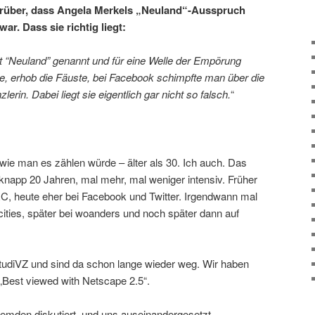
arüber, dass Angela Merkels „Neuland“-Ausspruch
war. Dass sie richtig liegt:
et “Neuland” genannt und für eine Welle der Empörung
rte, erhob die Fäuste, bei Facebook schimpfte man über die
erin. Dabei liegt sie eigentlich gar nicht so falsch.
“
 wie man es zählen würde – älter als 30. Ich auch. Das
knapp 20 Jahren, mal mehr, mal weniger intensiv. Früher
C, heute eher bei Facebook und Twitter. Irgendwann mal
ities, später bei woanders und noch später dann auf
udiVZ und sind da schon lange wieder weg. Wir haben
„Best viewed with Netscape 2.5“.
emden diskutiert, und uns auseinandergesetzt.