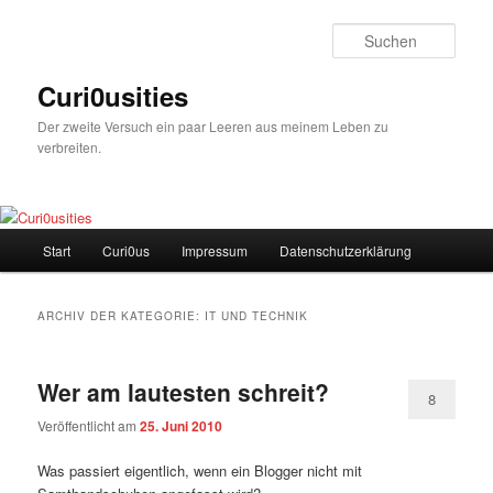
Zum
Zum
Inhalt
sekundären
Such
wechseln
Inhalt
wechseln
Curi0usities
Der zweite Versuch ein paar Leeren aus meinem Leben zu
verbreiten.
Hauptmenü
Start
Curi0us
Impressum
Datenschutzerklärung
ARCHIV DER KATEGORIE:
IT UND TECHNIK
Wer am lautesten schreit?
8
Veröffentlicht am
25. Juni 2010
Was passiert eigentlich, wenn ein Blogger nicht mit