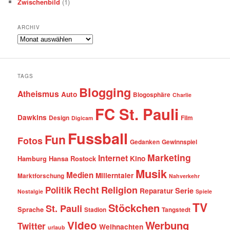
Zwischenbild
(1)
ARCHIV
Archiv
TAGS
Blogging
Atheismus
Auto
Blogosphäre
Charlie
FC St. Pauli
Dawkins
Design
Film
Digicam
Fussball
Fun
Fotos
Gedanken
Gewinnspiel
Marketing
Internet
Hamburg
Hansa Rostock
Kino
Musik
Medien
Millerntaler
Marktforschung
Nahverkehr
Recht
Religion
Politik
Serie
Reparatur
Nostalgie
Spiele
TV
Stöckchen
St. Pauli
Sprache
Stadion
Tangstedt
Video
Werbung
Twitter
Weihnachten
urlaub