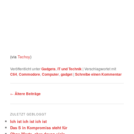
(via
Techoy
)
Veröffentlicht unter
Gadgets
,
IT und Technik
|
Verschlagwortet mit
C64
,
Commodore
,
Computer
,
gadget
|
Schreibe einen Kommentar
Beitrags-
←
Ältere Beiträge
Navigation
ZULETZT GEBLOGGT
Ich ist ich ist ich ist
Das S in Kompromiss steht für
Ohne Worte, aber davon viele