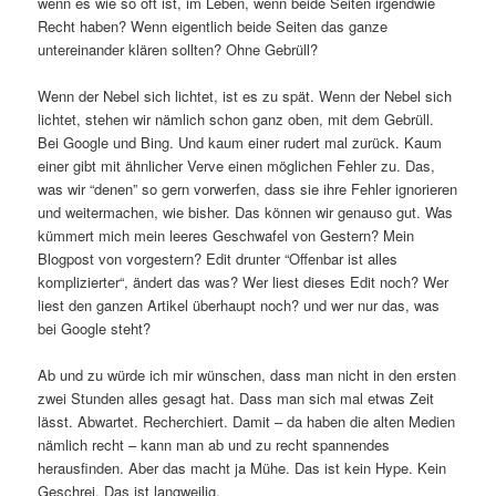
wenn es wie so oft ist, im Leben, wenn beide Seiten irgendwie
Recht haben? Wenn eigentlich beide Seiten das ganze
untereinander klären sollten? Ohne Gebrüll?
Wenn der Nebel sich lichtet, ist es zu spät. Wenn der Nebel sich
lichtet, stehen wir nämlich schon ganz oben, mit dem Gebrüll.
Bei Google und Bing. Und kaum einer rudert mal zurück. Kaum
einer gibt mit ähnlicher Verve einen möglichen Fehler zu. Das,
was wir “denen” so gern vorwerfen, dass sie ihre Fehler ignorieren
und weitermachen, wie bisher. Das können wir genauso gut. Was
kümmert mich mein leeres Geschwafel von Gestern? Mein
Blogpost von vorgestern? Edit drunter “Offenbar ist alles
komplizierter“, ändert das was? Wer liest dieses Edit noch? Wer
liest den ganzen Artikel überhaupt noch? und wer nur das, was
bei Google steht?
Ab und zu würde ich mir wünschen, dass man nicht in den ersten
zwei Stunden alles gesagt hat. Dass man sich mal etwas Zeit
lässt. Abwartet. Recherchiert. Damit – da haben die alten Medien
nämlich recht – kann man ab und zu recht spannendes
herausfinden. Aber das macht ja Mühe. Das ist kein Hype. Kein
Geschrei. Das ist langweilig.