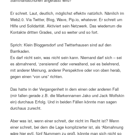
Samthandschuhen angefasst wird?
Er schreit. Laut, deutlich, möglichst effektiv natürlich. Nämlich im
Web2.0. Via Twitter, Blog, Wave, Pip.io, whatever. Er schreit um
Hilfe und Solidarität. Aktiviert sein Netzwerk. Das wiederrum die
Kontakte dritten Grades, und so weiter und so fort.
Sprich: Klein Bloggersdorf und Twitterhausen sind auf den
Barrikaden.
Es darf nicht sein, was nicht sein kann. Niemand darf sich – sei
es abmahnend, ‘zensierend’ oder verwaltend, sei es belehrend,
mit anderer Meinung, anderer Perspektive oder von oben herab,
gegen einen “von uns” richten.
Das hatte in der Vergangenheit in dem einen oder anderen Fall
(mir fallen gerade z.B. die Markennamen Jako und Jack Wolfskin
ein) durchaus Erfolg. Und in beiden Fällen könnte man sagen
durchaus zurecht.
Aber was ist, wenn einer schreit, der nicht im Recht ist? Wenn
einer schreit, bei dem die Lage komplizierter ist, als “Abmahnung
wäre hier evtl. fünf Nummern zu groß, könnte man sich nicht so