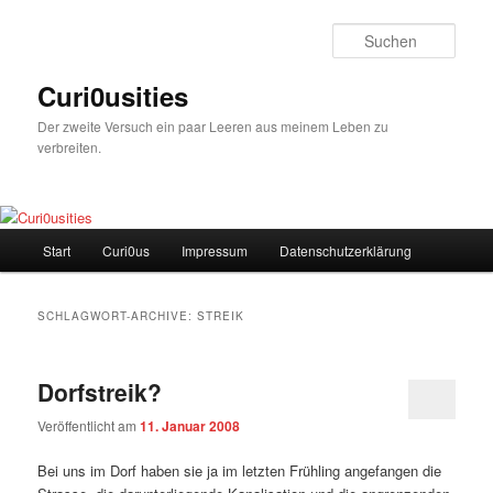
Zum
Zum
Inhalt
sekundären
Such
wechseln
Inhalt
wechseln
Curi0usities
Der zweite Versuch ein paar Leeren aus meinem Leben zu
verbreiten.
Hauptmenü
Start
Curi0us
Impressum
Datenschutzerklärung
SCHLAGWORT-ARCHIVE:
STREIK
Dorfstreik?
Veröffentlicht am
11. Januar 2008
Bei uns im Dorf haben sie ja im letzten Frühling angefangen die