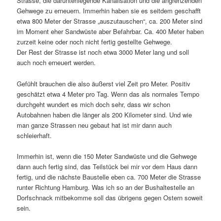
Strasse, die darunterliegende Kanalisation und die angrenzenden
Gehwege zu erneuern. Immerhin haben sie es seitdem geschafft
etwa 800 Meter der Strasse „auszutauschen“, ca. 200 Meter sind
im Moment eher Sandwüste aber Befahrbar. Ca. 400 Meter haben
zurzeit keine oder noch nicht fertig gestellte Gehwege.
Der Rest der Strasse ist noch etwa 3000 Meter lang und soll
auch noch erneuert werden.
Gefühlt brauchen die also äußerst viel Zeit pro Meter. Positiv
geschätzt etwa 4 Meter pro Tag. Wenn das als normales Tempo
durchgeht wundert es mich doch sehr, dass wir schon
Autobahnen haben die länger als 200 Kilometer sind. Und wie
man ganze Strassen neu gebaut hat ist mir dann auch
schleierhaft.
Immerhin ist, wenn die 150 Meter Sandwüste und die Gehwege
dann auch fertig sind, das Teilstück bei mir vor dem Haus dann
fertig, und die nächste Baustelle eben ca. 700 Meter die Strasse
runter Richtung Hamburg. Was ich so an der Bushaltestelle an
Dorfschnack mitbekomme soll das übrigens gegen Ostern soweit
sein.