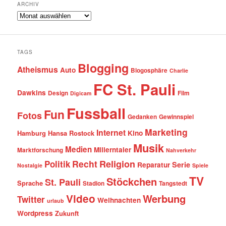
ARCHIV
Archiv
TAGS
Blogging
Atheismus
Auto
Blogosphäre
Charlie
FC St. Pauli
Dawkins
Design
Film
Digicam
Fussball
Fun
Fotos
Gedanken
Gewinnspiel
Marketing
Internet
Hamburg
Hansa Rostock
Kino
Musik
Medien
Millerntaler
Marktforschung
Nahverkehr
Recht
Religion
Politik
Serie
Reparatur
Nostalgie
Spiele
TV
Stöckchen
St. Pauli
Sprache
Stadion
Tangstedt
Video
Werbung
Twitter
Weihnachten
urlaub
Wordpress
Zukunft