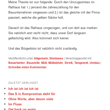
Meine Theorie ist nun folgende: Durch den Umzugsstress im
Rathaus hat 1.) jemand die Jahreszahlung für den
Bauunternehmer vergessen und 2.) ist das gleiche mit der Firma
passiert, welche die gelben Säcke holt.
Danach ist das Rathaus umgezogen, und von dort aus merken
Sie natürlich erst recht nicht, dass unser Dorf langsam
gelbstichig wird. Also kümmert sich keiner.
Und das Bürgerbüro ist natürlich nicht zuständig.
Veröffentlicht unter
Allgemein
,
Sinnloses
|
Verschlagwortet mit
Bauarbeiter
,
Baustelle
,
Müll
,
Müllabfuhr
,
Streik
,
Tangstedt
,
Umbau
|
Schreibe einen Kommentar
ZULETZT GEBLOGGT
Ich ist ich ist ich ist
Das S in Kompromiss steht für
Ohne Worte, aber davon viele
Im Fluss
Get back up again