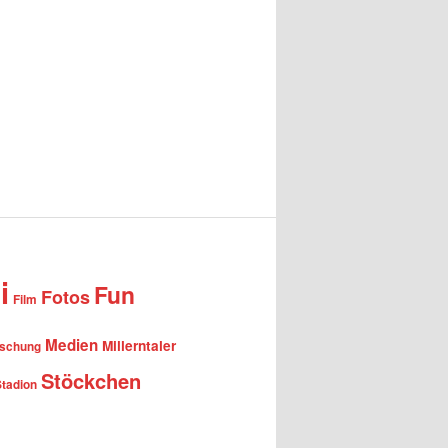
i
Fun
Fotos
Film
Medien
Millerntaler
rschung
Stöckchen
Stadion