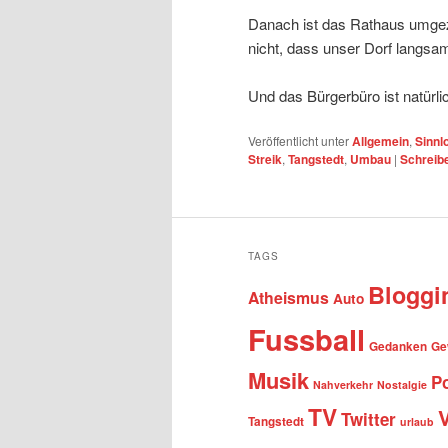
Danach ist das Rathaus umgezo
nicht, dass unser Dorf langsam
Und das Bürgerbüro ist natürlic
Veröffentlicht unter
Allgemein
,
Sinnl
Streik
,
Tangstedt
,
Umbau
|
Schreib
TAGS
Bloggi
Atheismus
Auto
Fussball
Gedanken
Ge
Musik
Po
Nahverkehr
Nostalgie
TV
Twitter
Tangstedt
urlaub