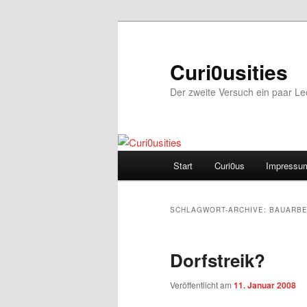
Zum
Zum
Inhalt
sekundären
wechseln
Inhalt
Curi0usities
wechseln
Der zweite Versuch ein paar L
Hauptmenü
Start
Curi0us
Impressu
SCHLAGWORT-ARCHIVE:
BAUARBE
Dorfstreik?
Veröffentlicht am
11. Januar 2008