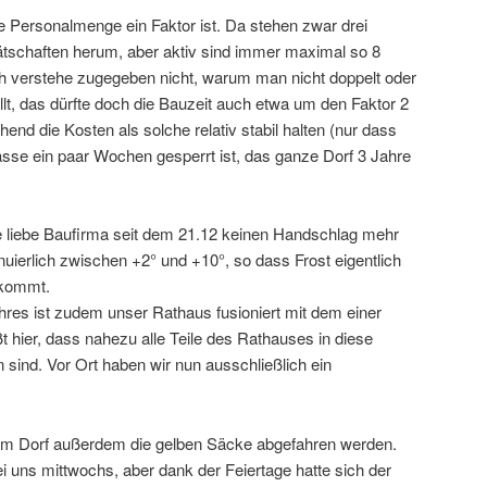
e Personalmenge ein Faktor ist. Da stehen zwar drei
ätschaften herum, aber aktiv sind immer maximal so 8
h verstehe zugegeben nicht, warum man nicht doppelt oder
ellt, das dürfte doch die Bauzeit auch etwa um den Faktor 2
end die Kosten als solche relativ stabil halten (nur dass
asse ein paar Wochen gesperrt ist, das ganze Dorf 3 Jahre
ie liebe Baufirma seit dem 21.12 keinen Handschlag mehr
inuierlich zwischen +2° und +10°, so dass Frost eigentlich
 kommt.
hres ist zudem unser Rathaus fusioniert mit dem einer
 hier, dass nahezu alle Teile des Rathauses in diese
nd. Vor Ort haben wir nun ausschließlich ein
 im Dorf außerdem die gelben Säcke abgefahren werden.
 uns mittwochs, aber dank der Feiertage hatte sich der