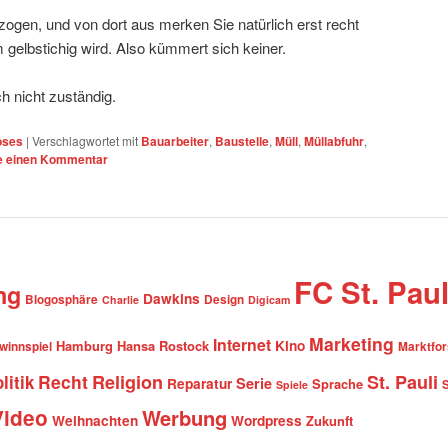
gen, und von dort aus merken Sie natürlich erst recht
 gelbstichig wird. Also kümmert sich keiner.
h nicht zuständig.
oses
|
Verschlagwortet mit
Bauarbeiter
,
Baustelle
,
Müll
,
Müllabfuhr
,
e einen Kommentar
FC St. Paul
ng
Dawkins
Blogosphäre
Design
Charlie
Digicam
Marketing
Internet
Hamburg
Hansa Rostock
Kino
winnspiel
Marktfo
Recht
Religion
St. Pauli
litik
Serie
Reparatur
Sprache
Spiele
Video
Werbung
Weihnachten
Wordpress
Zukunft