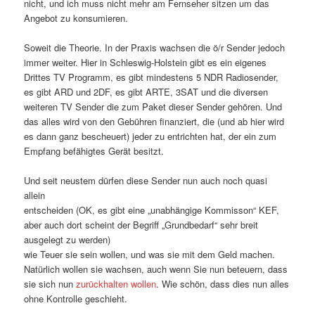
nicht, und ich muss nicht mehr am Fernseher sitzen um das
Angebot zu konsumieren.
Soweit die Theorie. In der Praxis wachsen die ö/r Sender jedoch
immer weiter. Hier in Schleswig-Holstein gibt es ein eigenes
Drittes TV Programm, es gibt mindestens 5 NDR Radiosender,
es gibt ARD und 2DF, es gibt ARTE, 3SAT und die diversen
weiteren TV Sender die zum Paket dieser Sender gehören. Und
das alles wird von den Gebühren finanziert, die (und ab hier wird
es dann ganz bescheuert) jeder zu entrichten hat, der ein zum
Empfang befähigtes Gerät besitzt.
Und seit neustem dürfen diese Sender nun auch noch quasi
allein
entscheiden (OK, es gibt eine „unabhängige Kommisson“ KEF,
aber auch dort scheint der Begriff „Grundbedarf“ sehr breit
ausgelegt zu werden)
wie Teuer sie sein wollen, und was sie mit dem Geld machen.
Natürlich wollen sie wachsen, auch wenn Sie nun beteuern, dass
sie sich nun
zurückhalten wollen
. Wie schön, dass dies nun alles
ohne Kontrolle geschieht.