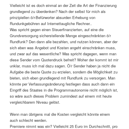
Vielleicht ist es doch einmal an der Zeit die Art der Finanzierung
grundlegend zu überdenken? Nach der selbst für mich als
prinzipiellen ö/r-Befürworter absurden Erhebung von
Rundunkgebühren auf Internettaugliche Rechner..
Was spricht gegen einen Steuerfinanzierten, auf eine die
Grundversorgung sicherstellende Menge eingeschränkten ö/r
Rundfunk? Den dann alle bezahlen, und nutzen können, aber der
sich eben was Angebot und Kosten angeht einschränken muss,
und zwar auf das wesentliche? Was spricht dagegen, wenn man
diese Sender vom Quotendruck befreit? Woher der kommt ist mir
unklar, muss ich mal dazu sagen. Ö/r Sender haben ja nicht die
Aufgabe die beste Quote zu erzielen, sondern die Möglichkeit zu
bieten, sich eben grundlegend mit Rundfunk zu versorgen. Man
könnte per Verfassungsänderung festlegen dass auch dann ein
Eingriff des Staates in die Programmautonomie nicht möglich ist,
so wäre auch dieses Problem zumindest auf einem mit heute
vergleichbarem Niveau gelöst.
Wenn man übrigens mal die Kosten vergleicht könnte einem
auch schlecht werden.
Premiere nimmt was ein? Vielleicht 25 Euro im Durchschnitt, pro