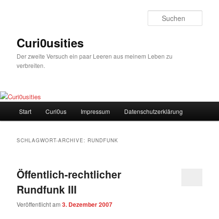
Zum
Zum
Inhalt
sekundären
Such
wechseln
Inhalt
wechseln
Curi0usities
Der zweite Versuch ein paar Leeren aus meinem Leben zu
verbreiten.
Hauptmenü
Start
Curi0us
Impressum
Datenschutzerklärung
SCHLAGWORT-ARCHIVE:
RUNDFUNK
Öffentlich-rechtlicher
Rundfunk III
Veröffentlicht am
3. Dezember 2007