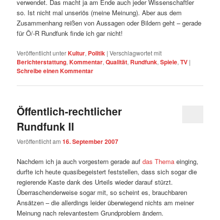
verwendet. Das macht ja am Ende auch jeder Wissenschaftler
so. Ist nicht mal unseriös (meine Meinung). Aber aus dem
Zusammenhang reißen von Aussagen oder Bildern geht – gerade
für Ö/-R Rundfunk finde ich gar nicht!
Veröffentlicht unter
Kultur
,
Politik
|
Verschlagwortet mit
Berichterstattung
,
Kommentar
,
Qualität
,
Rundfunk
,
Spiele
,
TV
|
Schreibe einen Kommentar
Öffentlich-rechtlicher
Rundfunk II
Veröffentlicht am
16. September 2007
Nachdem ich ja auch vorgestern gerade auf
das Thema
einging,
durfte ich heute quasibegeistert feststellen, dass sich sogar die
regierende Kaste dank des Urteils wieder darauf stürzt.
Überraschenderweise sogar mit, so scheint es, brauchbaren
Ansätzen – die allerdings leider überwiegend nichts am meiner
Meinung nach relevantestem Grundproblem ändern.