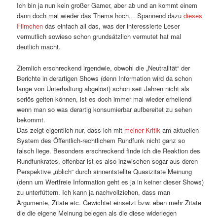
Ich bin ja nun kein großer Gamer, aber ab und an kommt einem
dann doch mal wieder das Thema hoch… Spannend dazu
dieses
Filmchen
das einfach all das, was der interessierte Leser
vermutlich sowieso schon grundsätzlich vermutet hat mal
deutlich macht.
Ziemlich erschreckend irgendwie, obwohl die „Neutralität“ der
Berichte in derartigen Shows (denn Information wird da schon
lange von Unterhaltung abgelöst) schon seit Jahren nicht als
seriös gelten können, ist es doch immer mal wieder erhellend
wenn man so was derartig konsumierbar aufbereitet zu sehen
bekommt.
Das zeigt eigentlich nur, dass ich mit
meiner Kritik
am aktuellen
System des Öffentlich-rechtlichem Rundfunk nicht ganz so
falsch liege. Besonders erschreckend finde ich die Reaktion des
Rundfunkrates, offenbar ist es also inzwischen sogar aus deren
Perspektive „üblich“ durch sinnentstellte Quasizitate Meinung
(denn um Wertfreie Information geht es ja in keiner dieser Shows)
zu unterfüttern. Ich kann ja nachvollziehen, dass man
Argumente, Zitate etc. Gewichtet einsetzt bzw. eben mehr Zitate
die die eigene Meinung belegen als die diese widerlegen