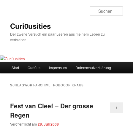
Zum
Zum
Inhalt
sekundären
Such
wechseln
Inhalt
wechseln
Curi0usities
Der zweite Versuch ein paar Leeren aus meinem Leben zu
verbreiten.
Hauptmenü
Start
Curi0us
Impressum
Datenschutzerklärung
SCHLAGWORT-ARCHIVE:
ROBOCOP KRAUS
Fest van Cleef – Der grosse
1
Regen
Veröffentlicht am
28. Juli 2008