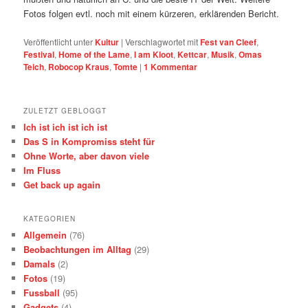
Fotos folgen evtl. noch mit einem kürzeren, erklärenden Bericht.
Veröffentlicht unter
Kultur
|
Verschlagwortet mit
Fest van Cleef
,
Festival
,
Home of the Lame
,
I am Kloot
,
Kettcar
,
Musik
,
Omas
Teich
,
Robocop Kraus
,
Tomte
|
1
Kommentar
ZULETZT GEBLOGGT
Ich ist ich ist ich ist
Das S in Kompromiss steht für
Ohne Worte, aber davon viele
Im Fluss
Get back up again
KATEGORIEN
Allgemein
(76)
Beobachtungen im Alltag
(29)
Damals
(2)
Fotos
(19)
Fussball
(95)
Gadgets
(4)