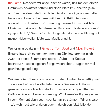
the Lame
. Nachdem wir angekommen waren, uns mit den ersten
Getränken bewaffnet hatten und einen Platz im Schatten (also
am Zaun zu einem der Stände im Sand sitzend) gefunden hatten
begannen Home of the Lame mit ihrem Auftritt. Sehr sehr
angenehm und perfekt zur Stimmung passend. Sommer-Chill-
Musik vom feinsten. Der Name der Band war mir dazu auch sehr
sympathisch 🙂 Somit sind die Jungs also der neuste Eintrag auf
meiner Habenwollen-Liste was Musik angeht.
Weiter ging es dann mit
Ghost of Tom Joad
und
Niels Frevert
.
Erstere habe ich so gar nicht mehr im Ohr, letzterer hat mich
zwar mit seiner Stimme und seinem Auftritt mit Kettcar
beeindruckt, seine eigenen Songs waren aber… sagen wir mal
gewöhnungsbedürftig.
Während die Bühnencrew gerade mit dem Umbau beschäftigt war
zogen am Horizont bereits tiefschwarze Wolken auf. Kaum
gesehen kam auch schon die Durchsage man möge bitte das
Gelände räumen. Unwetterwarnung. Witzigerweise fing es genau
in dem Moment dann auch spontan an zu stürmen. Wir uns also
– wie wohl fast alle anderen auch – durch den jetzt fallenden