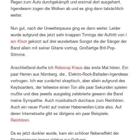
Regen zum Auto durchgekämpft und erstmal dort ausgeharrt.
Irgendwann zogen die Wolken ab und es ging dann tatsächlich
weiter.
Nun gut, nach der Unwetterpause ging es dann weiter. Leider
wurde aufgrund des jetzt sehr knappen Timings der Auftritt von
I
am Kloot
gekürzt auf drei wunderbare Songst die der Sänger der
Band allein mit seiner Gitarre vortrug. Großartige Brit-Pop-
Stimme.
Anschließend durfte ich
Robocop Kraus
das erste Mal hören. Ein
paar Herren aus Nürnberg, die.. Elektro-Rock-Balladen-Irgendwas
vortrugen. Ich war zunächst skeptisch, aber allein aufgrund des
Keyboarders, der teilweise einen Ton alle paar Sekunden spielen
mußte und dies jeweils ausgiebig zelebrierte gewann die Band
meine Sympathie. Auch musikalisch durchaus zum Reinhören.
Auch ein neuer Punkt auf meiner Habenwollen-Liste also. Auf
deren Internetseite gibt es übrigens ein paar Beispiele.
Reinhören
.
Da es jetzt dunkler wurde, kam ein schöner Nebeneffekt der
Sturmwarnung immer stärker zur Geltung: