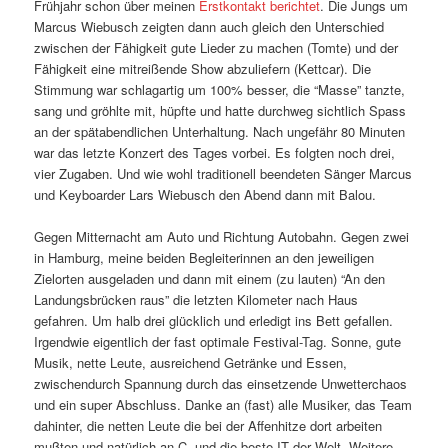
Frühjahr schon über meinen
Erstkontakt berichtet
. Die Jungs um
Marcus Wiebusch zeigten dann auch gleich den Unterschied
zwischen der Fähigkeit gute Lieder zu machen (Tomte) und der
Fähigkeit eine mitreißende Show abzuliefern (Kettcar). Die
Stimmung war schlagartig um 100% besser, die “Masse” tanzte,
sang und gröhlte mit, hüpfte und hatte durchweg sichtlich Spass
an der spätabendlichen Unterhaltung. Nach ungefähr 80 Minuten
war das letzte Konzert des Tages vorbei. Es folgten noch drei,
vier Zugaben. Und wie wohl traditionell beendeten Sänger Marcus
und Keyboarder Lars Wiebusch den Abend dann mit Balou.
Gegen Mitternacht am Auto und Richtung Autobahn. Gegen zwei
in Hamburg, meine beiden Begleiterinnen an den jeweiligen
Zielorten ausgeladen und dann mit einem (zu lauten) “An den
Landungsbrücken raus” die letzten Kilometer nach Haus
gefahren. Um halb drei glücklich und erledigt ins Bett gefallen.
Irgendwie eigentlich der fast optimale Festival-Tag. Sonne, gute
Musik, nette Leute, ausreichend Getränke und Essen,
zwischendurch Spannung durch das einsetzende Unwetterchaos
und ein super Abschluss. Danke an (fast) alle Musiker, das Team
dahinter, die netten Leute die bei der Affenhitze dort arbeiten
mußten und natürlich an C. und die beste IT der Welt. Weitere