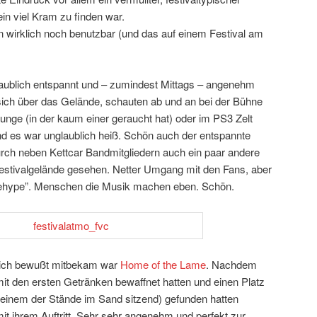
n viel Kram zu finden war.
en wirklich noch benutzbar (und das auf einem Festival am
ublich entspannt und – zumindest Mittags – angenehm
 sich über das Gelände, schauten ab und an bei der Bühne
unge (in der kaum einer geraucht hat) oder im PS3 Zelt
und es war unglaublich heiß. Schön auch der entspannte
rch neben Kettcar Bandmitgliedern auch ein paar andere
estivalgelände gesehen. Netter Umgang mit den Fans, aber
gehype”. Menschen die Musik machen eben. Schön.
e ich bewußt mitbekam war
Home of the Lame
. Nachdem
t den ersten Getränken bewaffnet hatten und einen Platz
einem der Stände im Sand sitzend) gefunden hatten
 ihrem Auftritt. Sehr sehr angenehm und perfekt zur