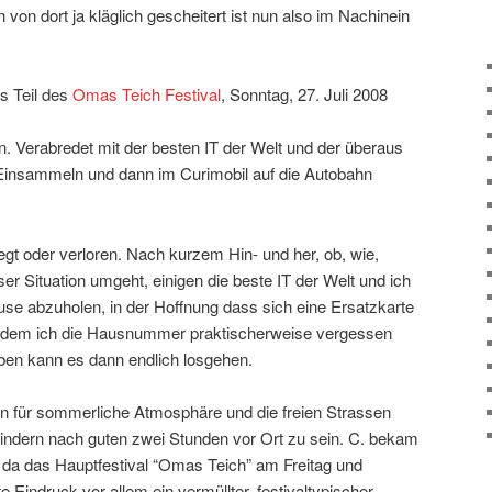
n dort ja kläglich gescheitert ist nun also im Nachinein
s Teil des
Omas Teich Festival
, Sonntag, 27. Juli 2008
n. Verabredet mit der besten IT der Welt und der überaus
 Einsammeln und dann im Curimobil auf die Autobahn
legt oder verloren. Nach kurzem Hin- und her, ob, wie,
er Situation umgeht, einigen die beste IT der Welt und ich
se abzuholen, in der Hoffnung dass sich eine Ersatzkarte
chdem ich die Hausnummer praktischerweise vergessen
ben kann es dann endlich losgehen.
 für sommerliche Atmosphäre und die freien Strassen
indern nach guten zwei Stunden vor Ort zu sein. C. bekam
 da das Hauptfestival “Omas Teich” am Freitag und
 Eindruck vor allem ein vermüllter, festivaltypischer