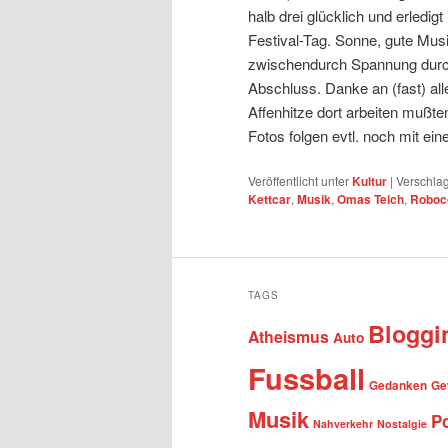
halb drei glücklich und erledigt
Festival-Tag. Sonne, gute Mus
zwischendurch Spannung durc
Abschluss. Danke an (fast) all
Affenhitze dort arbeiten mußten
Fotos folgen evtl. noch mit ei
Veröffentlicht unter
Kultur
|
Verschlag
Kettcar
,
Musik
,
Omas Teich
,
Roboc
TAGS
Bloggi
Atheismus
Auto
Fussball
Gedanken
Ge
Musik
Po
Nahverkehr
Nostalgie