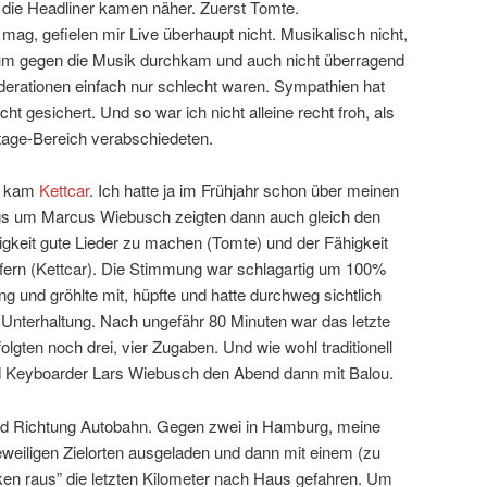
die Headliner kamen näher. Zuerst Tomte.
 mag, gefielen mir Live überhaupt nicht. Musikalisch nicht,
aum gegen die Musik durchkam und auch nicht überragend
oderationen einfach nur schlecht waren. Sympathien hat
cht gesichert. Und so war ich nicht alleine recht froh, als
tage-Bereich verabschiedeten.
– kam
Kettcar
. Ich hatte ja im Frühjahr schon über meinen
gs um Marcus Wiebusch zeigten dann auch gleich den
gkeit gute Lieder zu machen (Tomte) und der Fähigkeit
fern (Kettcar). Die Stimmung war schlagartig um 100%
ng und gröhlte mit, hüpfte und hatte durchweg sichtlich
Unterhaltung. Nach ungefähr 80 Minuten war das letzte
lgten noch drei, vier Zugaben. Und wie wohl traditionell
 Keyboarder Lars Wiebusch den Abend dann mit Balou.
d Richtung Autobahn. Gegen zwei in Hamburg, meine
eweiligen Zielorten ausgeladen und dann mit einem (zu
en raus” die letzten Kilometer nach Haus gefahren. Um