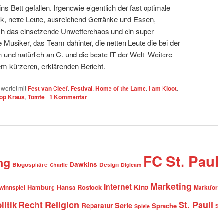
 ins Bett gefallen. Irgendwie eigentlich der fast optimale
ik, nette Leute, ausreichend Getränke und Essen,
h das einsetzende Unwetterchaos und ein super
e Musiker, das Team dahinter, die netten Leute die bei der
 und natürlich an C. und die beste IT der Welt. Weitere
nem kürzeren, erklärenden Bericht.
wortet mit
Fest van Cleef
,
Festival
,
Home of the Lame
,
I am Kloot
,
op Kraus
,
Tomte
|
1
Kommentar
FC St. Paul
ng
Dawkins
Blogosphäre
Design
Charlie
Digicam
Marketing
Internet
Hamburg
Hansa Rostock
Kino
winnspiel
Marktfo
Recht
Religion
St. Pauli
litik
Serie
Reparatur
Sprache
Spiele