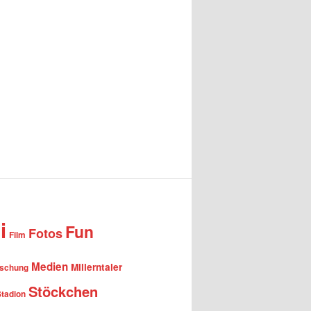
i
Fun
Fotos
Film
Medien
Millerntaler
rschung
Stöckchen
Stadion