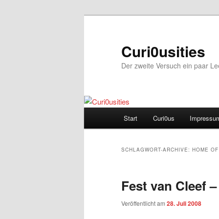
Zum
Zum
Inhalt
sekundären
wechseln
Inhalt
Curi0usities
wechseln
Der zweite Versuch ein paar L
Hauptmenü
Start
Curi0us
Impressu
SCHLAGWORT-ARCHIVE:
HOME OF
Fest van Cleef 
Veröffentlicht am
28. Juli 2008