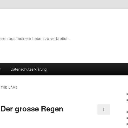
eeren aus meinem Leben zu verbreiten.
m
Datenschutzerklärung
 THE LAME
– Der grosse Regen
1