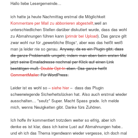
Hallo liebe Lesergemeinde…
ich hatte ja heute Nachmittag erstmal die Möglichkeit
Kommentare per Mail zu abbonieren abgestellt
,weil an
unterschiedlichen Stellen darüber diskutiert wurde, dass das wohl
zu Abmahnungen führen kann (
primär bei Upload
). Das ganze gilt
zwar wohl nur für „gewerbliche Blogs“, aber was das heißt weiß
man ja leider nie so genau.
Anyway, da es ein Plugin gibt, dass
die ganze Problematik umgeht, indem man eben beim ersten Mal
jetzt seine Emailadresse nochmal per Klick auf einen Link
bestätigen muß.
Double Opt-In
eben. Das ganze heißt
CommentMailer
. Für WordPress.
Leider ist es wohl so –
siehe hier
– dass das Plugin
schwerwiegende Sicherheitslücken hat. Also auch erstmal wieder
ausschalten… *seufz* Super. Macht Spass grade. Ich melde
mich, wenns Neuigkeiten gibt. Danke fürs Zuhören.
Ich hoffe ihr kommentiert trotzdem weiter so eifrig, aber ich
denke es ist klar, dass ich keine Lust auf Abmahnungen habe..
und eh ich das Thema irgendwann wieder vergesse, ich doch mal