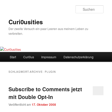
Zum
Zum
Inhalt
sekundären
Such
wechseln
Inhalt
wechseln
Curi0usities
Der zweite Versuch ein paar Leeren aus meinem Leben zu
verbreiten.
Hauptmenü
Start
Curi0us
Impressum
Datenschutzerklärung
SCHLAGWORT-ARCHIVE:
PLUGIN
Subscribe to Comments jetzt
mit Double Opt-In
Veröffentlicht am
17. Oktober 2008