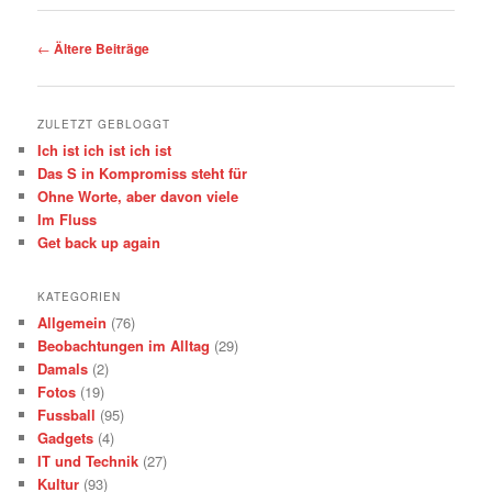
Beitrags-
←
Ältere Beiträge
Navigation
ZULETZT GEBLOGGT
Ich ist ich ist ich ist
Das S in Kompromiss steht für
Ohne Worte, aber davon viele
Im Fluss
Get back up again
KATEGORIEN
Allgemein
(76)
Beobachtungen im Alltag
(29)
Damals
(2)
Fotos
(19)
Fussball
(95)
Gadgets
(4)
IT und Technik
(27)
Kultur
(93)