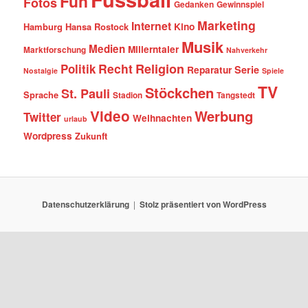
Fun
Fotos
Gedanken
Gewinnspiel
Marketing
Internet
Hamburg
Hansa Rostock
Kino
Musik
Medien
Millerntaler
Marktforschung
Nahverkehr
Recht
Religion
Politik
Serie
Reparatur
Nostalgie
Spiele
TV
Stöckchen
St. Pauli
Sprache
Stadion
Tangstedt
Video
Werbung
Twitter
Weihnachten
urlaub
Wordpress
Zukunft
Datenschutzerklärung
Stolz präsentiert von WordPress