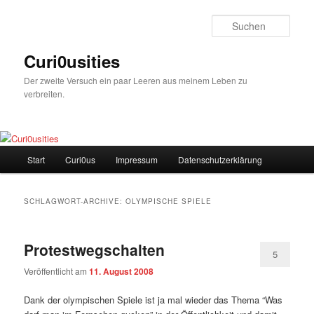
Zum
Zum
Inhalt
sekundären
Such
wechseln
Inhalt
wechseln
Curi0usities
Der zweite Versuch ein paar Leeren aus meinem Leben zu
verbreiten.
Hauptmenü
Start
Curi0us
Impressum
Datenschutzerklärung
SCHLAGWORT-ARCHIVE:
OLYMPISCHE SPIELE
Protestwegschalten
5
Veröffentlicht am
11. August 2008
Dank der olympischen Spiele ist ja mal wieder das Thema “Was