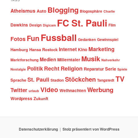
TAGS
Blogging
Atheismus
Auto
Blogosphäre
Charlie
FC St. Pauli
Dawkins
Design
Film
Digicam
Fussball
Fun
Fotos
Gedanken
Gewinnspiel
Marketing
Internet
Hamburg
Hansa Rostock
Kino
Musik
Medien
Millerntaler
Marktforschung
Nahverkehr
Recht
Religion
Politik
Serie
Reparatur
Nostalgie
Spiele
TV
Stöckchen
St. Pauli
Sprache
Stadion
Tangstedt
Video
Werbung
Twitter
Weihnachten
urlaub
Wordpress
Zukunft
Datenschutzerklärung
Stolz präsentiert von WordPress