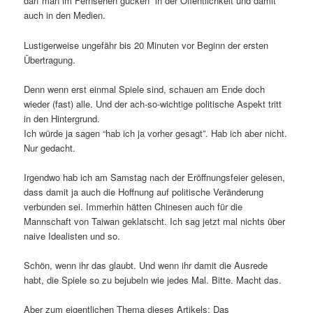
darf man im Fernsehen gucken” in der Öffentlichkeit und damit
auch in den Medien.
Lustigerweise ungefähr bis 20 Minuten vor Beginn der ersten
Übertragung.
Denn wenn erst einmal Spiele sind, schauen am Ende doch
wieder (fast) alle. Und der ach-so-wichtige politische Aspekt tritt
in den Hintergrund.
Ich würde ja sagen “hab ich ja vorher gesagt”. Hab ich aber nicht.
Nur gedacht.
Irgendwo hab ich am Samstag nach der Eröffnungsfeier gelesen,
dass damit ja auch die Hoffnung auf politische Veränderung
verbunden sei. Immerhin hätten Chinesen auch für die
Mannschaft von Taiwan geklatscht. Ich sag jetzt mal nichts über
naive Idealisten und so.
Schön, wenn ihr das glaubt. Und wenn ihr damit die Ausrede
habt, die Spiele so zu bejubeln wie jedes Mal. Bitte. Macht das.
Aber zum eigentlichen Thema dieses Artikels: Das