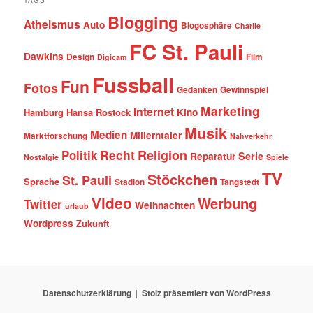
TAGS
Blogging
Atheismus
Auto
Blogosphäre
Charlie
FC St. Pauli
Dawkins
Design
Film
Digicam
Fussball
Fun
Fotos
Gedanken
Gewinnspiel
Marketing
Internet
Hamburg
Hansa Rostock
Kino
Musik
Medien
Millerntaler
Marktforschung
Nahverkehr
Recht
Religion
Politik
Serie
Reparatur
Nostalgie
Spiele
TV
Stöckchen
St. Pauli
Sprache
Stadion
Tangstedt
Video
Werbung
Twitter
Weihnachten
urlaub
Wordpress
Zukunft
Datenschutzerklärung
Stolz präsentiert von WordPress