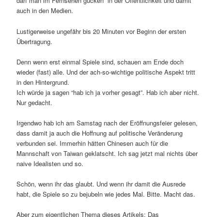
darf man im Fernsehen gucken” in der Öffentlichkeit und damit
auch in den Medien.
Lustigerweise ungefähr bis 20 Minuten vor Beginn der ersten
Übertragung.
Denn wenn erst einmal Spiele sind, schauen am Ende doch
wieder (fast) alle. Und der ach-so-wichtige politische Aspekt tritt
in den Hintergrund.
Ich würde ja sagen “hab ich ja vorher gesagt”. Hab ich aber nicht.
Nur gedacht.
Irgendwo hab ich am Samstag nach der Eröffnungsfeier gelesen,
dass damit ja auch die Hoffnung auf politische Veränderung
verbunden sei. Immerhin hätten Chinesen auch für die
Mannschaft von Taiwan geklatscht. Ich sag jetzt mal nichts über
naive Idealisten und so.
Schön, wenn ihr das glaubt. Und wenn ihr damit die Ausrede
habt, die Spiele so zu bejubeln wie jedes Mal. Bitte. Macht das.
Aber zum eigentlichen Thema dieses Artikels: Das