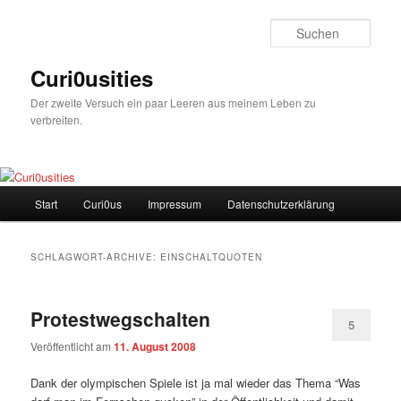
Zum
Zum
Inhalt
sekundären
Such
wechseln
Inhalt
wechseln
Curi0usities
Der zweite Versuch ein paar Leeren aus meinem Leben zu
verbreiten.
Hauptmenü
Start
Curi0us
Impressum
Datenschutzerklärung
SCHLAGWORT-ARCHIVE:
EINSCHALTQUOTEN
Protestwegschalten
5
Veröffentlicht am
11. August 2008
Dank der olympischen Spiele ist ja mal wieder das Thema “Was