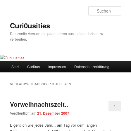
Zum
Zum
Inhalt
sekundären
Such
wechseln
Inhalt
wechseln
Curi0usities
Der zweite Versuch ein paar Leeren aus meinem Leben zu
verbreiten.
Hauptmenü
Start
Curi0us
Impressum
Datenschutzerklärung
SCHLAGWORT-ARCHIVE:
KOLLEGEN
Vorweihnachtszeit..
1
Veröffentlicht am
21. Dezember 2007
Eigentlich wie jedes Jahr… am Tag vor dem langen