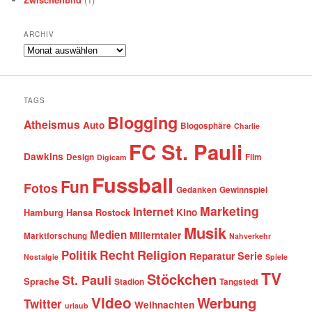
ARCHIV
Archiv
TAGS
Blogging
Atheismus
Auto
Blogosphäre
Charlie
FC St. Pauli
Dawkins
Design
Film
Digicam
Fussball
Fun
Fotos
Gedanken
Gewinnspiel
Marketing
Internet
Hamburg
Hansa Rostock
Kino
Musik
Medien
Millerntaler
Marktforschung
Nahverkehr
Recht
Religion
Politik
Serie
Reparatur
Nostalgie
Spiele
TV
Stöckchen
St. Pauli
Sprache
Stadion
Tangstedt
Video
Werbung
Twitter
Weihnachten
urlaub