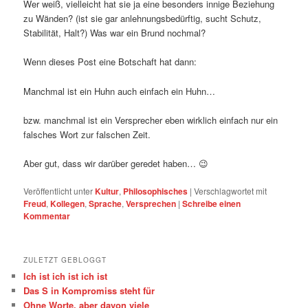
Wer weiß, vielleicht hat sie ja eine besonders innige Beziehung
zu Wänden? (ist sie gar anlehnungsbedürftig, sucht Schutz,
Stabilität, Halt?) Was war ein Brund nochmal?
Wenn dieses Post eine Botschaft hat dann:
Manchmal ist ein Huhn auch einfach ein Huhn…
bzw. manchmal ist ein Versprecher eben wirklich einfach nur ein
falsches Wort zur falschen Zeit.
Aber gut, dass wir darüber geredet haben… 😉
Veröffentlicht unter
Kultur
,
Philosophisches
|
Verschlagwortet mit
Freud
,
Kollegen
,
Sprache
,
Versprechen
|
Schreibe einen
Kommentar
ZULETZT GEBLOGGT
Ich ist ich ist ich ist
Das S in Kompromiss steht für
Ohne Worte, aber davon viele