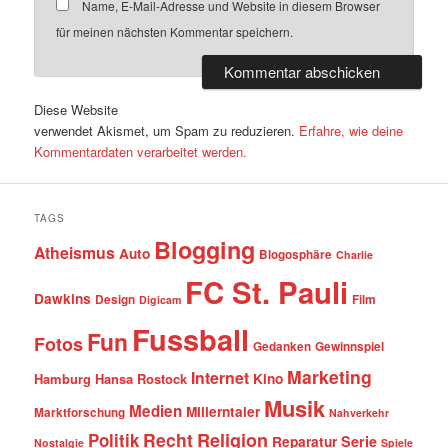
Name, E-Mail-Adresse und Website in diesem Browser
für meinen nächsten Kommentar speichern.
Diese Website
verwendet Akismet, um Spam zu reduzieren.
Erfahre, wie deine
Kommentardaten verarbeitet werden.
TAGS
Blogging
Atheismus
Auto
Blogosphäre
Charlie
FC St. Pauli
Dawkins
Design
Film
Digicam
Fussball
Fun
Fotos
Gedanken
Gewinnspiel
Marketing
Internet
Hamburg
Hansa Rostock
Kino
Musik
Medien
Millerntaler
Marktforschung
Nahverkehr
Recht
Religion
Politik
Serie
Reparatur
Nostalgie
Spiele