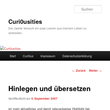
Zum
Inhalt
Such
wechseln
Curi0usities
Der zweite Versuch ein paar Leeren aus meinem Leben zu
verbreiten.
Hauptmenü
Start
Curi0us
Impressum
Datenschutzerklärung
Beitrags-
←
Zurück
Weiter
→
Navigation
Hinlegen und übersetzen
Veröffentlicht am
4. September 2007
ist mein aktuellstes und damit relevantestes Highlight bei