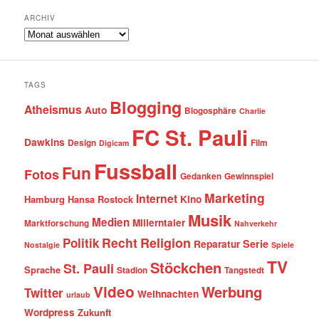
ARCHIV
Archiv
TAGS
Blogging
Atheismus
Auto
Blogosphäre
Charlie
FC St. Pauli
Dawkins
Design
Film
Digicam
Fussball
Fun
Fotos
Gedanken
Gewinnspiel
Marketing
Internet
Hamburg
Hansa Rostock
Kino
Musik
Medien
Millerntaler
Marktforschung
Nahverkehr
Recht
Religion
Politik
Serie
Reparatur
Nostalgie
Spiele
TV
Stöckchen
St. Pauli
Sprache
Stadion
Tangstedt
Video
Werbung
Twitter
Weihnachten
urlaub
Wordpress
Zukunft