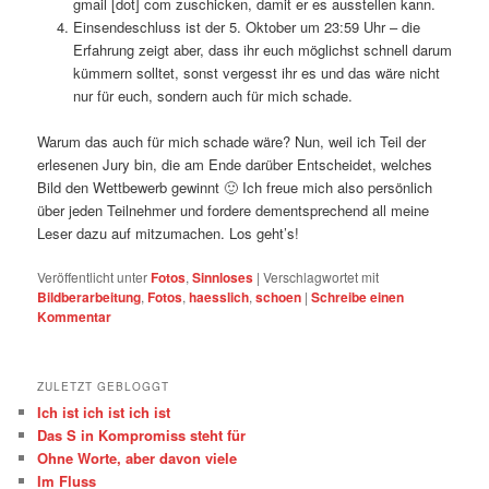
gmail [dot] com zuschicken, damit er es ausstellen kann.
Einsendeschluss ist der 5. Oktober um 23:59 Uhr – die
Erfahrung zeigt aber, dass ihr euch möglichst schnell darum
kümmern solltet, sonst vergesst ihr es und das wäre nicht
nur für euch, sondern auch für mich schade.
Warum das auch für mich schade wäre? Nun, weil ich Teil der
erlesenen Jury bin, die am Ende darüber Entscheidet, welches
Bild den Wettbewerb gewinnt 🙂 Ich freue mich also persönlich
über jeden Teilnehmer und fordere dementsprechend all meine
Leser dazu auf mitzumachen. Los geht’s!
Veröffentlicht unter
Fotos
,
Sinnloses
|
Verschlagwortet mit
Bildberarbeitung
,
Fotos
,
haesslich
,
schoen
|
Schreibe einen
Kommentar
ZULETZT GEBLOGGT
Ich ist ich ist ich ist
Das S in Kompromiss steht für
Ohne Worte, aber davon viele
Im Fluss