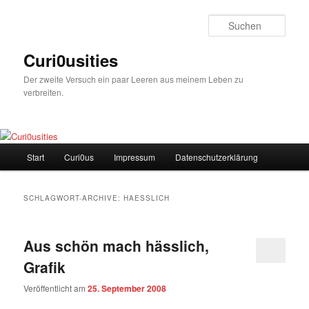
Zum
Zum
Inhalt
sekundären
Such
wechseln
Inhalt
wechseln
Curi0usities
Der zweite Versuch ein paar Leeren aus meinem Leben zu
verbreiten.
Hauptmenü
Start
Curi0us
Impressum
Datenschutzerklärung
SCHLAGWORT-ARCHIVE:
HAESSLICH
Aus schön mach hässlich,
Grafik
Veröffentlicht am
25. September 2008