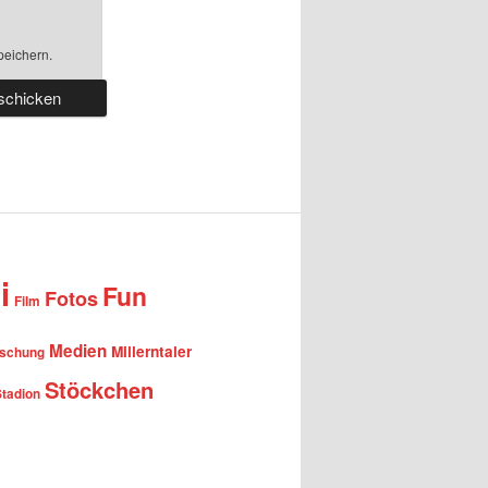
peichern.
i
Fun
Fotos
Film
Medien
Millerntaler
rschung
Stöckchen
Stadion