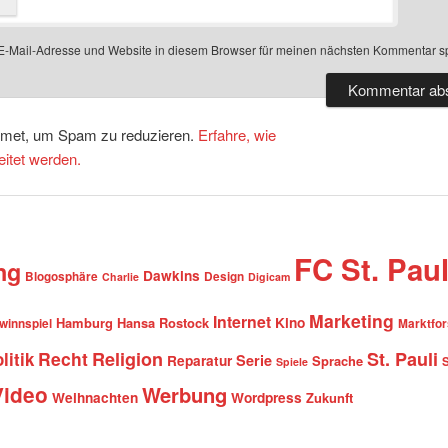
-Mail-Adresse und Website in diesem Browser für meinen nächsten Kommentar s
smet, um Spam zu reduzieren.
Erfahre, wie
itet werden.
FC St. Paul
ng
Dawkins
Blogosphäre
Design
Charlie
Digicam
Marketing
Internet
Hamburg
Hansa Rostock
Kino
winnspiel
Marktfo
Recht
Religion
St. Pauli
litik
Serie
Reparatur
Sprache
Spiele
Video
Werbung
Weihnachten
Wordpress
Zukunft