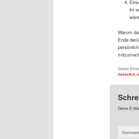
Eins
ihr 
wäre
Warum das 
Ende darüb
persönlich
mitzumach
Dieser Eintr
haesslich
,
s
Schre
Deine E-Mai
Kommen