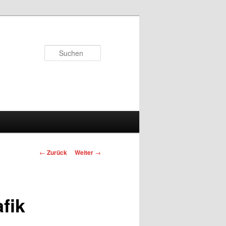
Suchen
Beitrags-
←
Zurück
Weiter
→
Navigation
fik