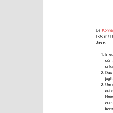
Bei
Konna
Foto mit H
diese:
In e
dürf
unte
Das 
jegl
Um e
auf 
hint
eure
kons