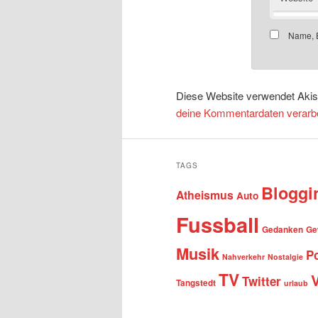
Name, E
Diese Website verwendet Aki
deine Kommentardaten verarbe
TAGS
Bloggi
Atheismus
Auto
Fussball
Gedanken
Ge
Musik
Po
Nahverkehr
Nostalgie
TV
Twitter
Tangstedt
urlaub