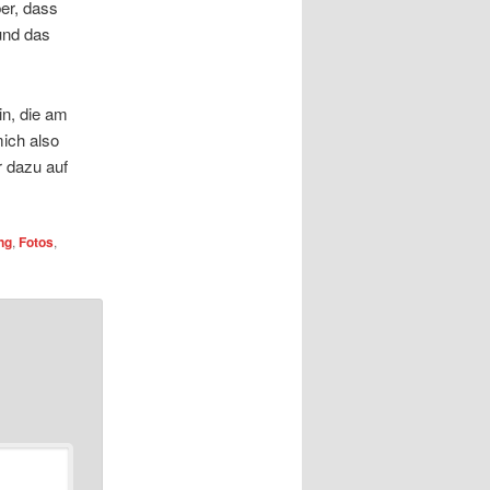
ber, dass
und das
in, die am
ich also
r dazu auf
ng
,
Fotos
,