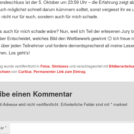
endeschluss ist der 5. Oktober um 23:59 Uhr – die Erfahrung zeigt a
euch möglichst schnell darum kümmern solltet, sonst vergesst ihr es 
 nicht nur für euch, sondern auch für mich schade.
auch für mich schade wäre? Nun, weil ich Teil der erlesenen Jury b
er Entscheidet, welches Bild den Wettbewerb gewinnt 🙂 Ich freue m
 über jeden Teilnehmer und fordere dementsprechend all meine Lese
en. Los geht’s!
ag wurde veröffentlicht in
Fotos
,
Sinnloses
und verschlagwortet mit
Bildberarbeitu
choen
von
Curi0us
.
Permanenter Link zum Eintrag
.
ibe einen Kommentar
l-Adresse wird nicht veröffentlicht.
Erforderliche Felder sind mit
*
markiert
tar
*