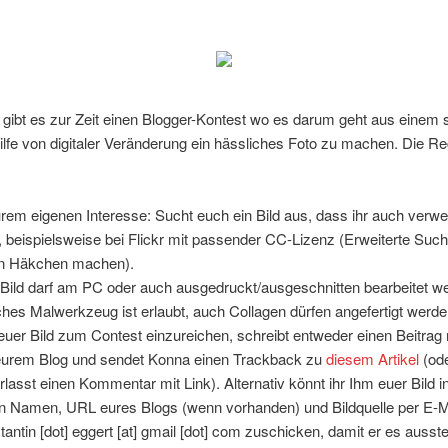
gibt es zur Zeit einen Blogger-Kontest wo es darum geht aus einem
ilfe von digitaler Veränderung ein hässliches Foto zu machen. Die Re
urem eigenen Interesse: Sucht euch ein Bild aus, dass ihr auch verw
t, beispielsweise bei Flickr mit passender CC-Lizenz (Erweiterte Suc
n Häkchen machen).
Bild darf am PC oder auch ausgedruckt/ausgeschnitten bearbeitet w
iches Malwerkzeug ist erlaubt, auch Collagen dürfen angefertigt werde
uer Bild zum Contest einzureichen, schreibt entweder einen Beitrag m
eurem Blog und sendet Konna einen Trackback zu
diesem Artikel
(od
erlasst einen Kommentar mit Link). Alternativ könnt ihr Ihm euer Bild i
n Namen, URL eures Blogs (wenn vorhanden) und Bildquelle per E-M
tantin [dot] eggert [at] gmail [dot] com zuschicken, damit er es ausste