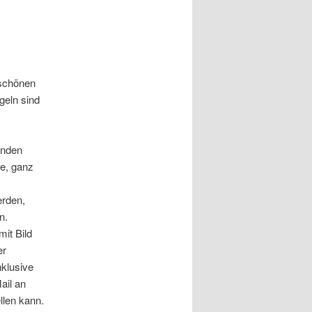
 schönen
geln sind
enden
he, ganz
erden,
n.
it Bild
er
nklusive
ail an
llen kann.