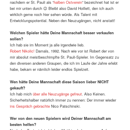
nachdem er St. Pauli als “
halben Ostverein
” bezeichnet hat ist er
bei mir unten durch 😉 Bleibt also David Hoillett, den ich auch
wirklich gerne noch hier sehen würde. Als Talent mit
Entwicklungspotential. Neben den Neuzugängen, nicht anstatt!
Welchen Spieler hätte Deine Mannschaft besser verkaufen
sollen?
Ich hab sie im Moment ja alle irgendwie lieb.
Robert Nikolic!
Damals, 1992. Nach wie vor ist Robert der von
mir absolut meistbeschimpfte St. Pauli-Spieler. Im Gegensatz zu
den diversen anderen Graupen, die ich im Laufe der Jahre erlebt
habe, bekam er nämlich leider endlos Spielzeit.
Wen hätte Deine Mannschaft diese Saison lieber NICHT
gekauft?
Ich hab mich
über alle Neuzugänge gefreut
. Also Keinen.
Sicherheitshalber natürlich immer zu nennen: Der immer wieder
ins Gespräch gebrachte
Nico Patschinski.
Wer von den neuen Spielern wird Deiner Mannschaft am
besten helfen?