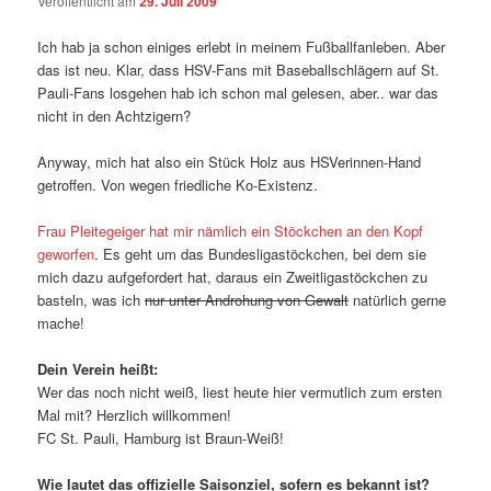
Veröffentlicht am
29. Juli 2009
Ich hab ja schon einiges erlebt in meinem Fußballfanleben. Aber
das ist neu. Klar, dass HSV-Fans mit Baseballschlägern auf St.
Pauli-Fans losgehen hab ich schon mal gelesen, aber.. war das
nicht in den Achtzigern?
Anyway, mich hat also ein Stück Holz aus HSVerinnen-Hand
getroffen. Von wegen friedliche Ko-Existenz.
Frau Pleitegeiger hat mir nämlich ein Stöckchen an den Kopf
geworfen
. Es geht um das Bundesligastöckchen, bei dem sie
mich dazu aufgefordert hat, daraus ein Zweitligastöckchen zu
basteln, was ich
nur unter Androhung von Gewalt
natürlich gerne
mache!
Dein Verein heißt:
Wer das noch nicht weiß, liest heute hier vermutlich zum ersten
Mal mit? Herzlich willkommen!
FC St. Pauli, Hamburg ist Braun-Weiß!
Wie lautet das offizielle Saisonziel, sofern es bekannt ist?