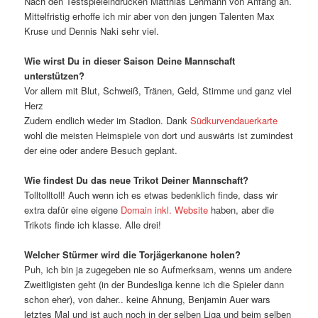
Nach den Testspieleindrücken Matthias Lehmann von Anfang an.
Mittelfristig erhoffe ich mir aber von den jungen Talenten Max
Kruse und Dennis Naki sehr viel.
Wie wirst Du in dieser Saison Deine Mannschaft
unterstützen?
Vor allem mit Blut, Schweiß, Tränen, Geld, Stimme und ganz viel
Herz
Zudem endlich wieder im Stadion. Dank
Südkurvendauerkarte
wohl die meisten Heimspiele von dort und auswärts ist zumindest
der eine oder andere Besuch geplant.
Wie findest Du das neue Trikot Deiner Mannschaft?
Tolltolltoll! Auch wenn ich es etwas bedenklich finde, dass wir
extra dafür eine eigene
Domain inkl. Website
haben, aber die
Trikots finde ich klasse. Alle drei!
Welcher Stürmer wird die Torjägerkanone holen?
Puh, ich bin ja zugegeben nie so Aufmerksam, wenns um andere
Zweitligisten geht (in der Bundesliga kenne ich die Spieler dann
schon eher), von daher.. keine Ahnung, Benjamin Auer wars
letztes Mal und ist auch noch in der selben Liga und beim selben