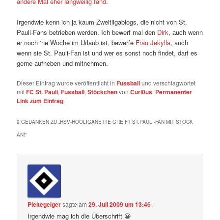
andere Mal eher langweilig fand
.
Irgendwie kenn ich ja kaum Zweitligablogs, die nicht von St.
Pauli-Fans betrieben werden. Ich bewerf mal den
Dirk
, auch wenn
er noch ‘ne Woche im Urlaub ist, bewerfe
Frau Jekylla,
auch
wenn sie St. Pauli-Fan ist und wer es sonst noch findet, darf es
gerne aufheben und mitnehmen.
Dieser Eintrag wurde veröffentlicht in
Fussball
und verschlagwortet
mit
FC St. Pauli
,
Fussball
,
Stöckchen
von
Curi0us
.
Permanenter
Link zum Eintrag
.
9 GEDANKEN ZU „
HSV-HOOLIGANETTE GREIFT ST.PAULI-FAN MIT STOCK
AN!
“
Pleitegeiger
sagte am
29. Juli 2009 um 13:46
:
Irgendwie mag ich die Überschrift 😀