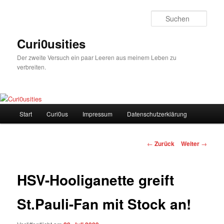
Zum
Inhalt
Such
wechseln
Curi0usities
Der zweite Versuch ein paar Leeren aus meinem Leben zu
verbreiten.
Hauptmenü
Start
Curi0us
Impressum
Datenschutzerklärung
Beitrags-
←
Zurück
Weiter
→
Navigation
HSV-Hooliganette greift
St.Pauli-Fan mit Stock an!