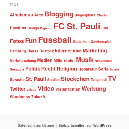
TAGS
Blogging
Atheismus
Auto
Blogosphäre
Charlie
FC St. Pauli
Dawkins
Design
Film
Digicam
Fussball
Fun
Fotos
Gedanken
Gewinnspiel
Marketing
Internet
Hamburg
Hansa Rostock
Kino
Musik
Medien
Millerntaler
Marktforschung
Nahverkehr
Recht
Religion
Politik
Serie
Reparatur
Nostalgie
Spiele
TV
Stöckchen
St. Pauli
Sprache
Stadion
Tangstedt
Video
Werbung
Twitter
Weihnachten
urlaub
Wordpress
Zukunft
Datenschutzerklärung
Stolz präsentiert von WordPress