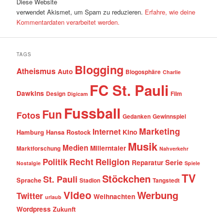
Diese Website
verwendet Akismet, um Spam zu reduzieren.
Erfahre, wie deine
Kommentardaten verarbeitet werden.
TAGS
Blogging
Atheismus
Auto
Blogosphäre
Charlie
FC St. Pauli
Dawkins
Design
Film
Digicam
Fussball
Fun
Fotos
Gedanken
Gewinnspiel
Marketing
Internet
Hamburg
Hansa Rostock
Kino
Musik
Medien
Millerntaler
Marktforschung
Nahverkehr
Recht
Religion
Politik
Serie
Reparatur
Nostalgie
Spiele
TV
Stöckchen
St. Pauli
Sprache
Stadion
Tangstedt
Video
Werbung
Twitter
Weihnachten
urlaub
Wordpress
Zukunft