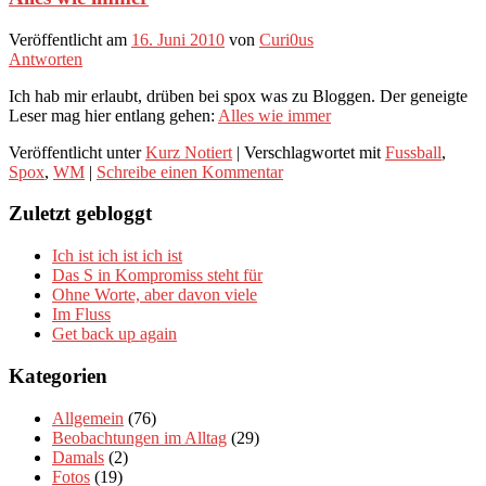
Veröffentlicht am
16. Juni 2010
von
Curi0us
Antworten
Ich hab mir erlaubt, drüben bei spox was zu Bloggen. Der geneigte
Leser mag hier entlang gehen:
Alles wie immer
Veröffentlicht unter
Kurz Notiert
|
Verschlagwortet mit
Fussball
,
Spox
,
WM
|
Schreibe einen Kommentar
Zuletzt gebloggt
Ich ist ich ist ich ist
Das S in Kompromiss steht für
Ohne Worte, aber davon viele
Im Fluss
Get back up again
Kategorien
Allgemein
(76)
Beobachtungen im Alltag
(29)
Damals
(2)
Fotos
(19)