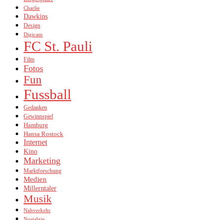
Charlie
Dawkins
Design
Digicam
FC St. Pauli
Film
Fotos
Fun
Fussball
Gedanken
Gewinnspiel
Hamburg
Hansa Rostock
Internet
Kino
Marketing
Marktforschung
Medien
Millerntaler
Musik
Nahverkehr
Nostalgie