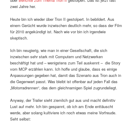
über
Berichte zum Thema Tron II
gestolpert. Das ist jetzt fast
zwei Jahre her.
Heute bin ich wieder über Tron II gestolpert. In bebildert. Aus
einem Gerücht wurde inzwischen deutlich mehr, so dass der Film
für 2010 angekündigt ist. Nach wie vor bin ich irgendwie
skeptisch.
Ich bin neugierig, wie man in einer Gesellschaft, die sich
inzwischen sehr stark mit Computern und Netzwerken
beschäftigt hat und – wenigstens zum Teil auskennt – die Story
vom MCP erzählen kann. Ich hoffe und glaube, dass es einige
Anpassungen gegeben hat, damit das Szenario aus Tron auch in
die Gegenwart passt. Was bleibt ist offenbar auf jeden Fall das
„Motorradrennen“, das dem gleichnamigen Spiel zugrundeliegt.
Anyway, der Trailer sieht ziemlich gut aus und macht definitiv
Lust auf mehr. Ich bin gespannt, ob ich am Ende enttäuscht
werde, aber solang kultiviere ich noch etwas meine Vorfreude.
Seht selbst: