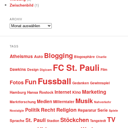
Zwischenbild
(1)
ARCHIV
Archiv
TAGS
Blogging
Atheismus
Auto
Blogosphäre
Charlie
FC St. Pauli
Dawkins
Design
Film
Digicam
Fussball
Fun
Fotos
Gedanken
Gewinnspiel
Marketing
Internet
Hamburg
Hansa Rostock
Kino
Musik
Medien
Millerntaler
Marktforschung
Nahverkehr
Recht
Religion
Politik
Serie
Reparatur
Nostalgie
Spiele
TV
Stöckchen
St. Pauli
Sprache
Stadion
Tangstedt