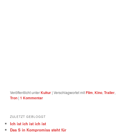
Veröffentlicht unter
Kultur
|
Verschlagwortet mit
Film
,
Kino
,
Trailer
,
Tron
|
1
Kommentar
ZULETZT GEBLOGGT
Ich ist ich ist ich ist
Das S in Kompromiss steht für