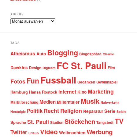
ARCHIV
Archiv
TAGS
Blogging
Atheismus
Auto
Blogosphäre
Charlie
FC St. Pauli
Dawkins
Design
Film
Digicam
Fussball
Fun
Fotos
Gedanken
Gewinnspiel
Marketing
Internet
Hamburg
Hansa Rostock
Kino
Musik
Medien
Millerntaler
Marktforschung
Nahverkehr
Recht
Religion
Politik
Serie
Reparatur
Nostalgie
Spiele
TV
Stöckchen
St. Pauli
Sprache
Stadion
Tangstedt
Video
Werbung
Twitter
Weihnachten
urlaub