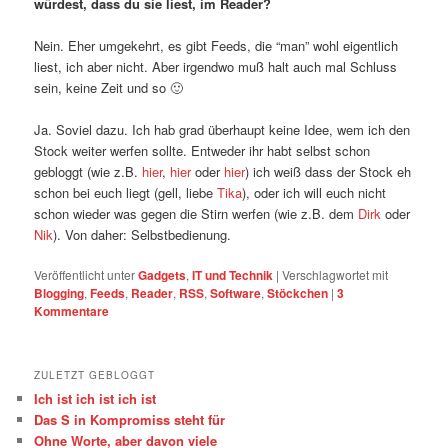
würdest, dass du sie liest, im Reader?
Nein. Eher umgekehrt, es gibt Feeds, die “man” wohl eigentlich
liest, ich aber nicht. Aber irgendwo muß halt auch mal Schluss
sein, keine Zeit und so 🙂
Ja. Soviel dazu. Ich hab grad überhaupt keine Idee, wem ich den
Stock weiter werfen sollte. Entweder ihr habt selbst schon
gebloggt (wie z.B.
hier
,
hier
oder
hier
) ich weiß dass der Stock eh
schon bei euch liegt (gell, liebe
Tika
), oder ich will euch nicht
schon wieder was gegen die Stirn werfen (wie z.B. dem
Dirk
oder
Nik
). Von daher: Selbstbedienung.
Veröffentlicht unter
Gadgets
,
IT und Technik
|
Verschlagwortet mit
Blogging
,
Feeds
,
Reader
,
RSS
,
Software
,
Stöckchen
|
3
Kommentare
ZULETZT GEBLOGGT
Ich ist ich ist ich ist
Das S in Kompromiss steht für
Ohne Worte, aber davon viele