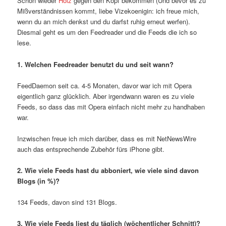
Schon wieder
Holz
gegen den Kopf bekommen (Und bevor es zu
Mißverständnissen kommt, liebe Vizekoenigin: ich freue mich,
wenn du an mich denkst und du darfst ruhig erneut werfen).
Diesmal geht es um den Feedreader und die Feeds die ich so
lese.
1. Welchen Feedreader benutzt du und seit wann?
FeedDaemon seit ca. 4-5 Monaten, davor war ich mit Opera
eigentlich ganz glücklich. Aber irgendwann waren es zu viele
Feeds, so dass das mit Opera einfach nicht mehr zu handhaben
war.
Inzwischen freue ich mich darüber, dass es mit NetNewsWire
auch das entsprechende Zubehör fürs iPhone gibt.
2. Wie viele Feeds hast du abboniert, wie viele sind davon
Blogs (in %)?
134 Feeds, davon sind 131 Blogs.
3. Wie viele Feeds liest du täglich (wöchentlicher Schnitt)?