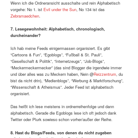
Wenn ich die Ordneransicht ausschalte und rein Alphabetisch
vorgehe: No 1. ist
Evil under the Sun
, No 134 ist das
Zebramaedchen
.
7. Lesegewohnheit: Alphabetisch, chronologisch,
durcheinander?
Ich hab meine Feeds einigermassen organisiert. Es gibt
“Cartoons & Fun”, “Egoblogs”, “Fußball & St. Pauli”,
“Gesellschaft & Politik”, “Internetzeugs”, “Job-Blogs”,
“Meckermeckermecker” (das sind Blogger die irgendwie immer
und über alles was zu Meckern haben, Nein @
Reizzentrum
, du
bist da nicht drin), “Medienblogs”, “Werbung & Marktforschung”,
“Wissenschaft & Atheismus”. Jeder Feed ist alphabetisch
organisiert.
Das heißt ich lese meistens in ordnerreihenfolge und dann
alphabetisch. Gerade die Egoblogs lese ich oft jedoch dank
Twitter oder Plurk sowieso schon vorher/außer der Reihe.
8. Hast du Blogs/Feeds, von denen du nicht zugeben