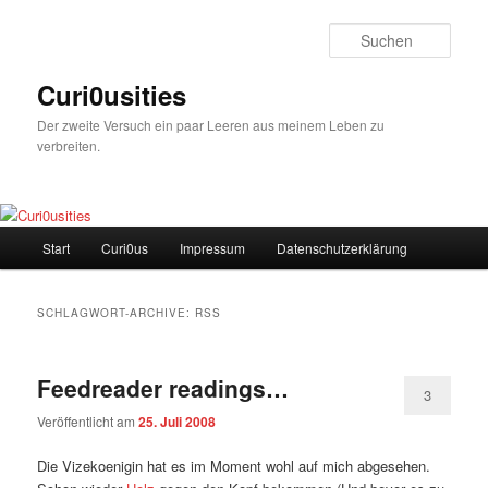
Zum
Zum
Inhalt
sekundären
Such
wechseln
Inhalt
wechseln
Curi0usities
Der zweite Versuch ein paar Leeren aus meinem Leben zu
verbreiten.
Hauptmenü
Start
Curi0us
Impressum
Datenschutzerklärung
SCHLAGWORT-ARCHIVE:
RSS
Feedreader readings…
3
Veröffentlicht am
25. Juli 2008
Die Vizekoenigin hat es im Moment wohl auf mich abgesehen.