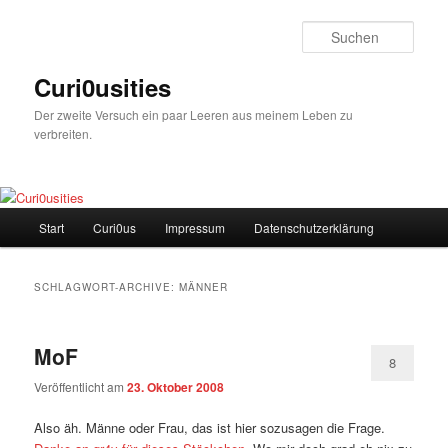
Zum
Zum
Inhalt
sekundären
Such
wechseln
Inhalt
wechseln
Curi0usities
Der zweite Versuch ein paar Leeren aus meinem Leben zu
verbreiten.
Hauptmenü
Start
Curi0us
Impressum
Datenschutzerklärung
SCHLAGWORT-ARCHIVE:
MÄNNER
MoF
8
Veröffentlicht am
23. Oktober 2008
Also äh. Männe oder Frau, das ist hier sozusagen die Frage.