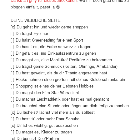
Danke an gr4y für dieses Stöckchen
. Wo mir doch grad eh nix zu
bloggen einfällt, passt ja 🙂
DEINE WEIBLICHE SEITE:
[x] Du gehst hin und wieder gerne shoppen
[ ] Du trägst Eyeliner
[ ] Du hälst Cheerleading für einen Sport
[ ] Du hasst es, die Farbe schwarz zu tragen
[ ] Dir gefällt es, ins Einkaufszentrum zu gehen
[ ] Du magst es, eine Maniküre/ Pediküre zu bekommen
[ ] Du trägst gerne Schmuck (Ketten, Ohrringe, Armbänder)
[ ] Du hast geweint, als du dir Titanic angesehen hast
[ ] Röcke nehmen einen großen Teil deines Kleiderschranks ein
[ ] Shopping ist eines deiner Liebsten Hobbies
[ ] Du magst den Film Star Wars nicht
[ ] Du machst Leichtathletik oder hast es mal gemacht
[ ] Du brauchst eine Stunde oder länger um dich fertig zu machen
[x] Du lächelst/ lachst viel mehr als du solltest
[ ] Du hast 10 oder mehr Paar Schuhe
[x] Dir ist es wichtig, gut auszusehen
[ ] Du magst es, Kleider zu tragen
[x] Du benutzt Deo/Parfum