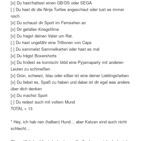
[x] Du hast/hattest einen GB/DS oder SEGA
[ ] Du hast dir die Ninja Turtles angeschaut oder tust es immer
noch
[x] Du schaust dir Sport im Fernsehen an
[x] Dir gefallen Kriegsfilme
[x] Du fragst deinen Vater um Rat.
[ ] Du hast ungefähr eine Trillionen von Caps
[ ] Du sammelst Sammelkarten oder hast es mal
[x] Du trägst Boxershorts
[x] Du findest es komisch/ blöd eine Pyjamaparty mit anderen
Leuten zu schmeißen
[x] Grün, schwarz, blau oder silber ist eine deiner Lieblingsfarben
[x] Du liebst es, Spaß zu haben und dabei ist dir egal was andere
über dich denken
[x] Du machst Sport
[ ] Du redest auch mit vollem Mund
TOTAL = 13
* Hey, ich hab nen (halben) Hund… aber Katzen sind auch nicht
schlecht…