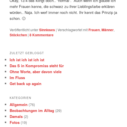
Okay, 13:4 das klingt doch.. “normal”. Auch wenn ich glaube ich
mehr Frauen kenne, die schwarz zu ihrer Lieblingsfarbe erklären
würden.. Naja. Ich werf immer noch nicht. Ihr kennt das Prinzip ja
schon. 🙂
Veröffentlicht unter
Sinnloses
|
Verschlagwortet mit
Frauen
,
Männer
,
Stöckchen
|
8
Kommentare
ZULETZT GEBLOGGT
Ich ist ich ist ich ist
Das S in Kompromiss steht für
Ohne Worte, aber davon viele
Im Fluss
Get back up again
KATEGORIEN
Allgemein
(76)
Beobachtungen im Alltag
(29)
Damals
(2)
Fotos
(19)