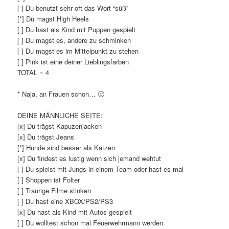
[ ] Du benutzt sehr oft das Wort “süß”
[*] Du magst High Heels
[ ] Du hast als Kind mit Puppen gespielt
[ ] Du magst es, andere zu schminken
[ ] Du magst es im Mittelpunkt zu stehen
[ ] Pink ist eine deiner Lieblingsfarben
TOTAL = 4
* Naja, an Frauen schon… 🙂
DEINE MÄNNLICHE SEITE:
[x] Du trägst Kapuzenjacken
[x] Du trägst Jeans
[*] Hunde sind besser als Katzen
[x] Du findest es lustig wenn sich jemand wehtut
[ ] Du spielst mit Jungs in einem Team oder hast es mal
[ ] Shoppen ist Folter
[ ] Traurige Filme stinken
[ ] Du hast eine XBOX/PS2/PS3
[x] Du hast als Kind mit Autos gespielt
[ ] Du wolltest schon mal Feuerwehrmann werden.