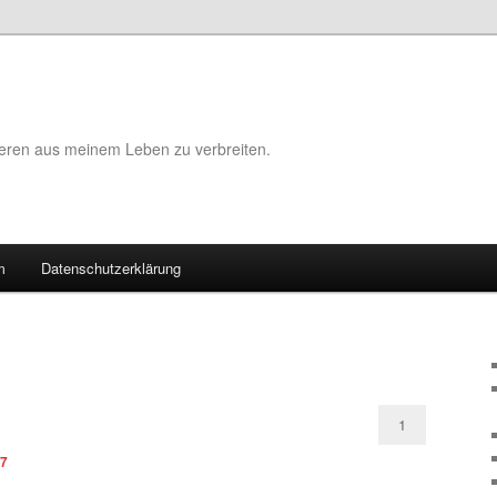
eeren aus meinem Leben zu verbreiten.
m
Datenschutzerklärung
K
1
07