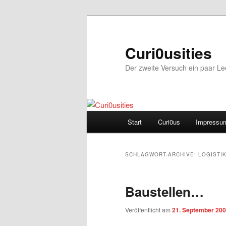
Zum
Zum
Inhalt
sekundären
wechseln
Inhalt
Curi0usities
wechseln
Der zweite Versuch ein paar L
Hauptmenü
Start
Curi0us
Impressu
SCHLAGWORT-ARCHIVE:
LOGISTI
Baustellen…
Veröffentlicht am
21. September 20