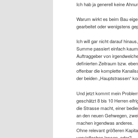
Ich hab ja generell keine Ahnu
Warum wirkt es beim Bau eigent
gearbeitet oder wenigstens gep
Ich will gar nicht darauf hinau
Summe passiert einfach kaum wa
Auftraggeber von irgendwelchen
definierten Zeitraum bzw. eben
offenbar die komplette Kanalis
der beiden „Hauptstrassen“ kon
Und jetzt kommt mein Problem:
geschätzt 8 bis 10 Herren eifri
die Strasse macht, einer bedi
an den neuen Gehwegen, zwei 
machen irgendwas anderes.
Ohne relevant größeren Kapita
vervielfachen lassen, oder?