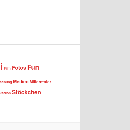
i
Fun
Fotos
Film
Medien
Millerntaler
rschung
Stöckchen
Stadion