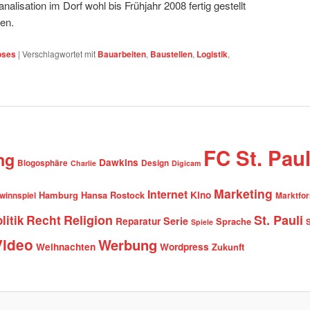
nalisation im Dorf wohl bis Frühjahr 2008 fertig gestellt
en.
oses
|
Verschlagwortet mit
Bauarbeiten
,
Baustellen
,
Logistik
,
FC St. Paul
ng
Dawkins
Blogosphäre
Design
Charlie
Digicam
Marketing
Internet
Hamburg
Hansa Rostock
Kino
winnspiel
Marktfo
Recht
Religion
St. Pauli
litik
Serie
Reparatur
Sprache
Spiele
Video
Werbung
Weihnachten
Wordpress
Zukunft