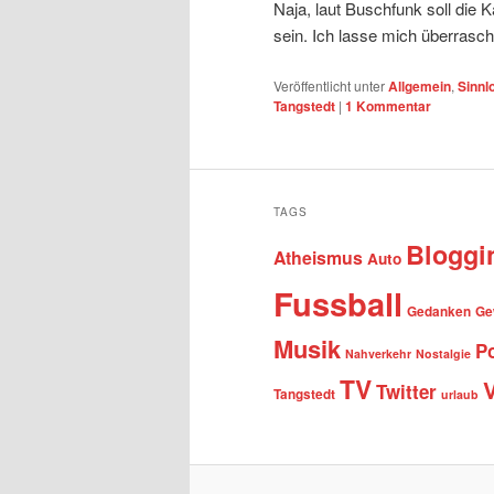
Naja, laut Buschfunk soll die Ka
sein. Ich lasse mich überrasch
Veröffentlicht unter
Allgemein
,
Sinnl
Tangstedt
|
1
Kommentar
TAGS
Bloggi
Atheismus
Auto
Fussball
Gedanken
Ge
Musik
Po
Nahverkehr
Nostalgie
TV
Twitter
Tangstedt
urlaub