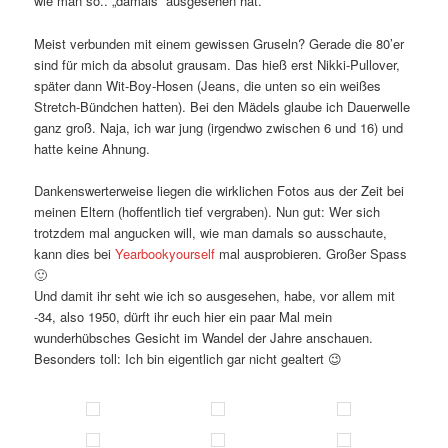
wie man so.. „damals“ ausgesehen hat.
Meist verbunden mit einem gewissen Gruseln? Gerade die 80’er
sind für mich da absolut grausam. Das hieß erst Nikki-Pullover,
später dann Wit-Boy-Hosen (Jeans, die unten so ein weißes
Stretch-Bündchen hatten). Bei den Mädels glaube ich Dauerwelle
ganz groß. Naja, ich war jung (irgendwo zwischen 6 und 16) und
hatte keine Ahnung.
Dankenswerterweise liegen die wirklichen Fotos aus der Zeit bei
meinen Eltern (hoffentlich tief vergraben). Nun gut: Wer sich
trotzdem mal angucken will, wie man damals so ausschaute,
kann dies bei
Yearbookyourself
mal ausprobieren. Großer Spass
🙂
Und damit ihr seht wie ich so ausgesehen, habe, vor allem mit
-34, also 1950, dürft ihr euch hier ein paar Mal mein
wunderhübsches Gesicht im Wandel der Jahre anschauen.
Besonders toll: Ich bin eigentlich gar nicht gealtert 😉