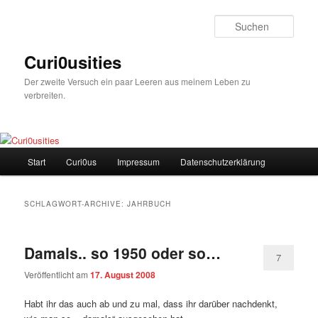
Zum
Zum
Inhalt
sekundären
Such
wechseln
Inhalt
wechseln
Curi0usities
Der zweite Versuch ein paar Leeren aus meinem Leben zu
verbreiten.
Hauptmenü
Start
Curi0us
Impressum
Datenschutzerklärung
SCHLAGWORT-ARCHIVE:
JAHRBUCH
Damals.. so 1950 oder so…
7
Veröffentlicht am
17. August 2008
Habt ihr das auch ab und zu mal, dass ihr darüber nachdenkt,