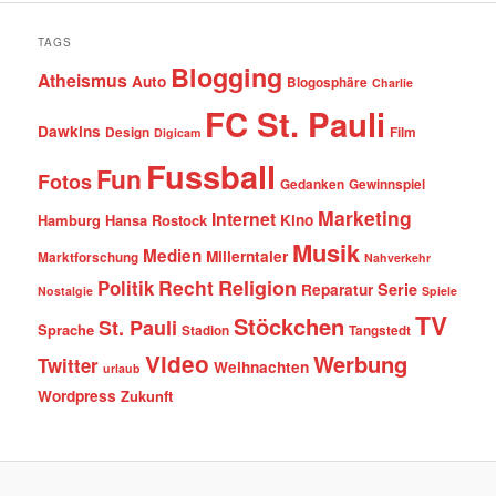
TAGS
Blogging
Atheismus
Auto
Blogosphäre
Charlie
FC St. Pauli
Dawkins
Design
Film
Digicam
Fussball
Fun
Fotos
Gedanken
Gewinnspiel
Marketing
Internet
Hamburg
Hansa Rostock
Kino
Musik
Medien
Millerntaler
Marktforschung
Nahverkehr
Recht
Religion
Politik
Serie
Reparatur
Nostalgie
Spiele
TV
Stöckchen
St. Pauli
Sprache
Stadion
Tangstedt
Video
Werbung
Twitter
Weihnachten
urlaub
Wordpress
Zukunft