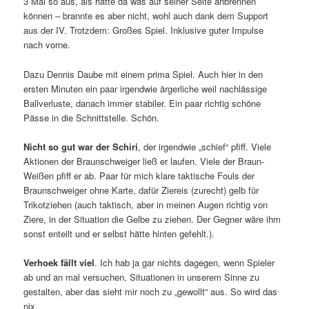
3 Mal so aus, als hätte da was auf seiner Seite anbrennen
können – brannte es aber nicht, wohl auch dank dem Support
aus der IV. Trotzdem: Großes Spiel. Inklusive guter Impulse
nach vorne.
Dazu Dennis Daube mit einem prima Spiel. Auch hier in den
ersten Minuten ein paar irgendwie ärgerliche weil nachlässige
Ballverluste, danach immer stabiler. Ein paar richtig schöne
Pässe in die Schnittstelle. Schön.
Nicht so gut war der Schiri
, der irgendwie „schief“ pfiff. Viele
Aktionen der Braunschweiger ließ er laufen. Viele der Braun-
Weißen pfiff er ab. Paar für mich klare taktische Fouls der
Braunschweiger ohne Karte, dafür Ziereis (zurecht) gelb für
Trikotziehen (auch taktisch, aber in meinen Augen richtig von
Ziere, in der Situation die Gelbe zu ziehen. Der Gegner wäre ihm
sonst enteilt und er selbst hätte hinten gefehlt.).
Verhoek fällt viel
. Ich hab ja gar nichts dagegen, wenn Spieler
ab und an mal versuchen, Situationen in unserem Sinne zu
gestalten, aber das sieht mir noch zu „gewollt“ aus. So wird das
nix.