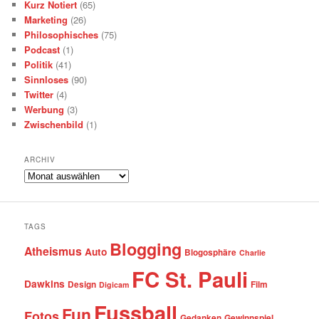
Kurz Notiert
(65)
Marketing
(26)
Philosophisches
(75)
Podcast
(1)
Politik
(41)
Sinnloses
(90)
Twitter
(4)
Werbung
(3)
Zwischenbild
(1)
ARCHIV
Archiv
TAGS
Blogging
Atheismus
Auto
Blogosphäre
Charlie
FC St. Pauli
Dawkins
Design
Film
Digicam
Fussball
Fun
Fotos
Gedanken
Gewinnspiel