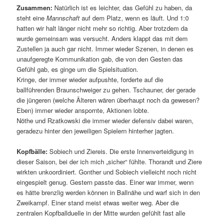
Zusammen:
Natürlich ist es leichter, das Gefühl zu haben, da
steht eine
Mannschaft
auf dem Platz, wenn es läuft. Und 1:0
hatten wir halt länger nicht mehr so richtig. Aber trotzdem da
wurde gemeinsam was versucht. Anders klappt das mit dem
Zustellen ja auch gar nicht. Immer wieder Szenen, in denen es
unaufgeregte Kommunikation gab, die von den Gesten das
Gefühl gab, es ginge um die Spielsituation.
Kringe, der immer wieder aufpushte, forderte auf die
ballführenden Braunschweiger zu gehen. Tschauner, der gerade
die jüngeren (welche Älteren wären überhaupt noch da gewesen?
Eben) immer wieder anspornte, Aktionen lobte.
Nöthe und Rzatkowski die immer wieder defensiv dabei waren,
geradezu hinter den jeweiligen Spielern hinterher jagten.
Kopfbälle:
Sobiech und Ziereis. Die erste Innenverteidigung in
dieser Saison, bei der ich mich „sicher“ fühlte. Thorandt und Ziere
wirkten unkoordiniert. Gonther und Sobiech vielleicht noch nicht
eingespielt genug. Gestern passte das. Einer war immer, wenn
es hätte brenzlig werden können in Ballnähe und warf sich in den
Zweikampf. Einer stand meist etwas weiter weg. Aber die
zentralen Kopfballduelle in der Mitte wurden gefühlt fast alle