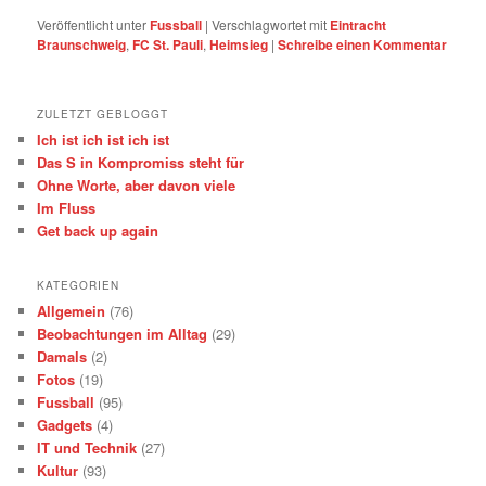
Veröffentlicht unter
Fussball
|
Verschlagwortet mit
Eintracht
Braunschweig
,
FC St. Pauli
,
Heimsieg
|
Schreibe einen Kommentar
ZULETZT GEBLOGGT
Ich ist ich ist ich ist
Das S in Kompromiss steht für
Ohne Worte, aber davon viele
Im Fluss
Get back up again
KATEGORIEN
Allgemein
(76)
Beobachtungen im Alltag
(29)
Damals
(2)
Fotos
(19)
Fussball
(95)
Gadgets
(4)
IT und Technik
(27)
Kultur
(93)