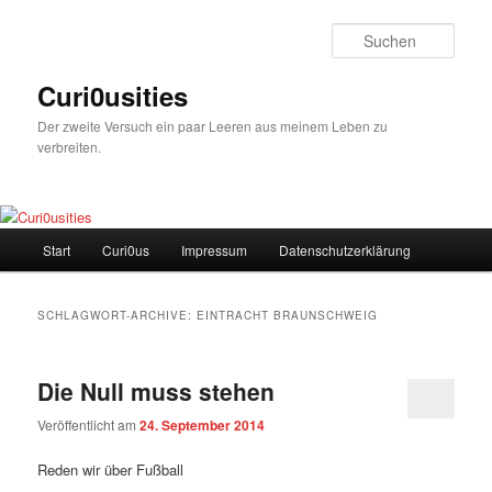
Zum
Zum
Inhalt
sekundären
Such
wechseln
Inhalt
wechseln
Curi0usities
Der zweite Versuch ein paar Leeren aus meinem Leben zu
verbreiten.
Hauptmenü
Start
Curi0us
Impressum
Datenschutzerklärung
SCHLAGWORT-ARCHIVE:
EINTRACHT BRAUNSCHWEIG
Die Null muss stehen
Veröffentlicht am
24. September 2014
Reden wir über Fußball