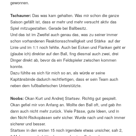
gewonnen.
Tschauner:
Das was kam gehalten. Was mir schon die ganze
Saison gefällt ist, dass er mehr und mehr versucht aktiv das
Spiel mitzugestalten. Gerade bei Ballbesitz.
Und das ist im Zweifel auch genau das, was zu seiner immer
schon vorhandenen Reaktionsschnelligkeit und Stärke auf der
Linie und im 1:1 noch fehlte. Auch bei Ecken und Flanken geht er
(glaube ich) direkter auf den Ball, fing diesmal auch zwei, drei
Dinger direkt ab, bevor da ein Feldspieler zwischen kommen
konnte.
Dazu fühlte es sich für mich so an, als würde er seine
Kapitänsbinde dadurch rechtfertigen, dass er sein Team auch
neben dem fußballerischen Unterstützte.
Noobs:
Okan Kurt und Andreij Startsev. Richtig gut gespielt.
Okan gefiel mir von Anfang an. Wollte den Ball oft, und gab ihn
dann auch nicht mehr zurück. Viele Pässe, gute Ideen, und in
den Nicht-Risikopässen sehr sicher. Wurde nach und nach immer
sicherer und besser.
Startsev in den ersten 15 noch irgendwie etwas unsicher, sah 2,