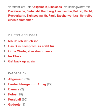
Veröffentlicht unter
Allgemein
,
Sinnloses
|
Verschlagwortet mit
Davidwache
,
Diebstahl
,
Hamburg
,
Handtasche
,
Polizei
,
Recht
,
Reeperbahn
,
Sightseeing
,
St. Pauli
,
Taschenverlust
|
Schreibe
einen Kommentar
ZULETZT GEBLOGGT
Ich ist ich ist ich ist
Das S in Kompromiss steht für
Ohne Worte, aber davon viele
Im Fluss
Get back up again
KATEGORIEN
Allgemein
(76)
Beobachtungen im Alltag
(29)
Damals
(2)
Fotos
(19)
Fussball
(95)
Gadgets
(4)