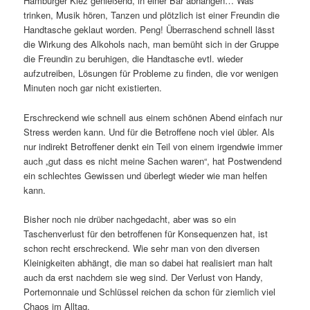
Hamburger Kiez genießend, in einer Bar abhängen… Was
trinken, Musik hören, Tanzen und plötzlich ist einer Freundin die
Handtasche geklaut worden. Peng! Überraschend schnell lässt
die Wirkung des Alkohols nach, man bemüht sich in der Gruppe
die Freundin zu beruhigen, die Handtasche evtl. wieder
aufzutreiben, Lösungen für Probleme zu finden, die vor wenigen
Minuten noch gar nicht existierten.
Erschreckend wie schnell aus einem schönen Abend einfach nur
Stress werden kann. Und für die Betroffene noch viel übler. Als
nur indirekt Betroffener denkt ein Teil von einem irgendwie immer
auch „gut dass es nicht meine Sachen waren“, hat Postwendend
ein schlechtes Gewissen und überlegt wieder wie man helfen
kann.
Bisher noch nie drüber nachgedacht, aber was so ein
Taschenverlust für den betroffenen für Konsequenzen hat, ist
schon recht erschreckend. Wie sehr man von den diversen
Kleinigkeiten abhängt, die man so dabei hat realisiert man halt
auch da erst nachdem sie weg sind. Der Verlust von Handy,
Portemonnaie und Schlüssel reichen da schon für ziemlich viel
Chaos im Alltag.