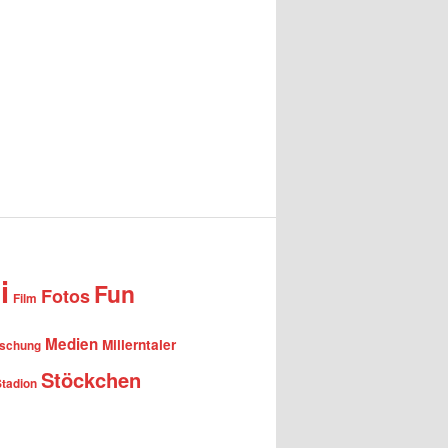
i
Fun
Fotos
Film
Medien
Millerntaler
rschung
Stöckchen
Stadion