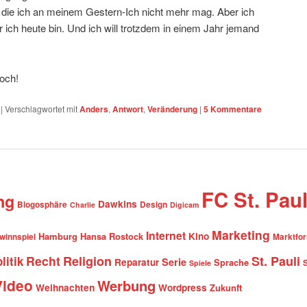
nge die ich an meinem Gestern-Ich nicht mehr mag. Aber ich
er ich heute bin. Und ich will trotzdem in einem Jahr jemand
doch!
|
Verschlagwortet mit
Anders
,
Antwort
,
Veränderung
|
5
Kommentare
FC St. Paul
ng
Dawkins
Blogosphäre
Design
Charlie
Digicam
Marketing
Internet
Hamburg
Hansa Rostock
Kino
winnspiel
Marktfo
Recht
Religion
St. Pauli
litik
Serie
Reparatur
Sprache
Spiele
Video
Werbung
Weihnachten
Wordpress
Zukunft