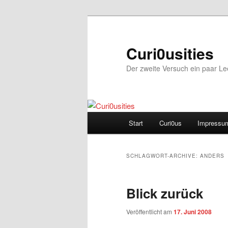
Zum
Zum
Inhalt
sekundären
wechseln
Inhalt
Curi0usities
wechseln
Der zweite Versuch ein paar L
Hauptmenü
Start
Curi0us
Impressu
SCHLAGWORT-ARCHIVE:
ANDERS
Blick zurück
Veröffentlicht am
17. Juni 2008