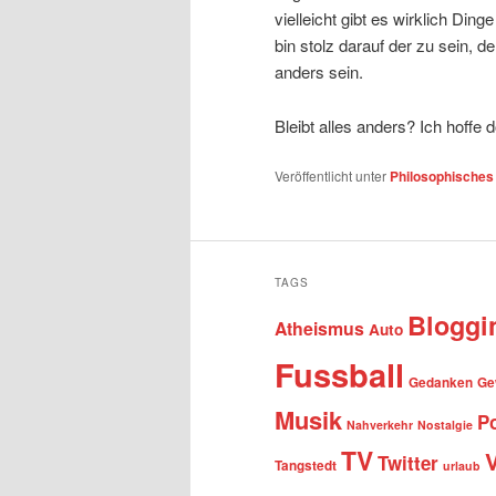
vielleicht gibt es wirklich Di
bin stolz darauf der zu sein, d
anders sein.
Bleibt alles anders? Ich hoffe 
Veröffentlicht unter
Philosophisches
TAGS
Bloggi
Atheismus
Auto
Fussball
Gedanken
Ge
Musik
Po
Nahverkehr
Nostalgie
TV
Twitter
Tangstedt
urlaub