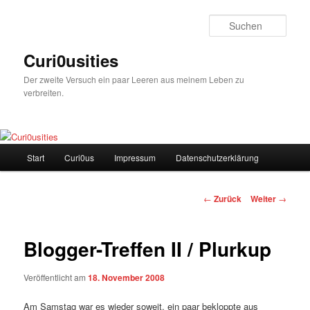
Zum
Inhalt
Such
wechseln
Curi0usities
Der zweite Versuch ein paar Leeren aus meinem Leben zu
verbreiten.
Hauptmenü
Start
Curi0us
Impressum
Datenschutzerklärung
Beitrags-
←
Zurück
Weiter
→
Navigation
Blogger-Treffen II / Plurkup
Veröffentlicht am
18. November 2008
Am Samstag war es wieder soweit, ein paar bekloppte aus