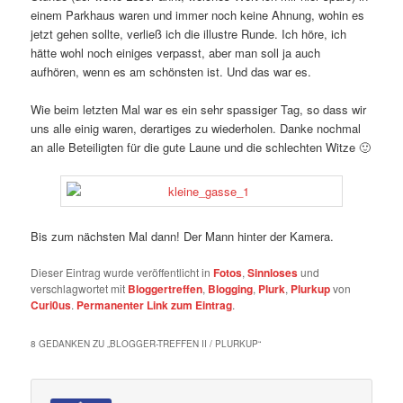
einem Parkhaus waren und immer noch keine Ahnung, wohin es
jetzt gehen sollte, verließ ich die illustre Runde. Ich höre, ich
hätte wohl noch einiges verpasst, aber man soll ja auch
aufhören, wenn es am schönsten ist. Und das war es.
Wie beim letzten Mal war es ein sehr spassiger Tag, so dass wir
uns alle einig waren, derartiges zu wiederholen. Danke nochmal
an alle Beteiligten für die gute Laune und die schlechten Witze 🙂
Bis zum nächsten Mal dann! Der Mann hinter der Kamera.
Dieser Eintrag wurde veröffentlicht in
Fotos
,
Sinnloses
und
verschlagwortet mit
Bloggertreffen
,
Blogging
,
Plurk
,
Plurkup
von
Curi0us
.
Permanenter Link zum Eintrag
.
8 GEDANKEN ZU „
BLOGGER-TREFFEN II / PLURKUP
“