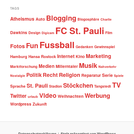
TAGS
Blogging
Atheismus
Auto
Blogosphäre
Charlie
FC St. Pauli
Dawkins
Design
Film
Digicam
Fussball
Fun
Fotos
Gedanken
Gewinnspiel
Marketing
Internet
Hamburg
Hansa Rostock
Kino
Musik
Medien
Millerntaler
Marktforschung
Nahverkehr
Recht
Religion
Politik
Serie
Reparatur
Nostalgie
Spiele
TV
Stöckchen
St. Pauli
Sprache
Stadion
Tangstedt
Video
Werbung
Twitter
Weihnachten
urlaub
Wordpress
Zukunft
Datenschutzerklärung
Stolz präsentiert von WordPress