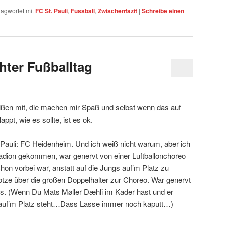
lagwortet mit
FC St. Pauli
,
Fussball
,
Zwischenfazit
|
Schreibe einen
hter Fußballtag
reißen mit, die machen mir Spaß und selbst wenn das auf
ppt, wie es sollte, ist es ok.
 Pauli: FC Heidenheim. Und ich weiß nicht warum, aber ich
adion gekommen, war genervt von einer Luftballonchoreo
hon vorbei war, anstatt auf die Jungs auf’m Platz zu
tze über die großen Doppelhalter zur Choreo. War genervt
ils. (Wenn Du Mats Møller Dæhli im Kader hast und er
t auf’m Platz steht…Dass Lasse immer noch kaputt…)