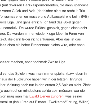
en (mit diversen Herzkaspermomenten, die dann irgendwie
vorne Glück und Aziz (der bisher nicht so recht in Tritt
n: Torraumszenen en masse und Aufbauspiel wie beim BVB)
weite Liga. Und ganz ehrlich: Ich fand das Spiel gegen
o unattraktiv. Da wurde Fußball gespielt, gegen einen sehr
erer. Da wurden immer wieder kluge Ideen in Form von
zeigt, die dann leider nicht ankamen. Aber das ist das
dass eben ein hoher Prozentsatz nichts wird, oder eben
besser machen, aber nochmal: Zweite Liga.
 vs. das Spielen, was man immer spielte. (bzw. eben in
aus der Rückrunde haben wir in der letzten Hinrunde
ner Meinung nach nur in den ersten 2,5 Spielen nicht. Zieht
e ja auch schon mindestens solide sein müssen, war sie
 davon mag man mal
Ewald Lienen zuhören
, was seiner
ral ist (ich kürze auf Einsatz, Zweikampfführung, Willen)