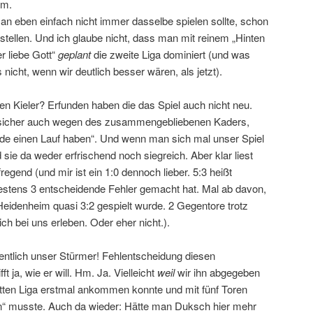
em.
n eben einfach nicht immer dasselbe spielen sollte, schon
nstellen. Und ich glaube nicht, dass man mit reinem „Hinten
er liebe Gott“
geplant
die zweite Liga dominiert (und was
icht, wenn wir deutlich besser wären, als jetzt).
en Kieler? Erfunden haben die das Spiel auch nicht neu.
n, sicher auch wegen des zusammengebliebenen Kaders,
rade einen Lauf haben“. Und wenn man sich mal unser Spiel
 sie da weder erfrischend noch siegreich. Aber klar liest
egend (und mir ist ein 1:0 dennoch lieber. 5:3 heißt
stens 3 entscheidende Fehler gemacht hat. Mal ab davon,
Heidenheim quasi 3:2 gespielt wurde. 2 Gegentore trotz
ich bei uns erleben. Oder eher nicht.).
ntlich unser Stürmer! Fehlentscheidung diesen
t ja, wie er will. Hm. Ja. Vielleicht
weil
wir ihn abgegeben
dritten Liga erstmal ankommen konnte und mit fünf Toren
en“ musste. Auch da wieder: Hätte man Duksch hier mehr