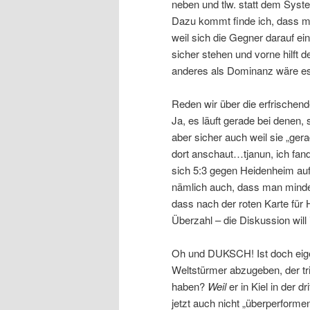
neben und tlw. statt dem Syst
Dazu kommt finde ich, dass ma
weil sich die Gegner darauf ei
sicher stehen und vorne hilft d
anderes als Dominanz wäre es n
Reden wir über die erfrischend
Ja, es läuft gerade bei dene
aber sicher auch weil sie „ge
dort anschaut…tjanun, ich fand
sich 5:3 gegen Heidenheim aufr
nämlich auch, dass man minde
dass nach der roten Karte für 
Überzahl – die Diskussion will 
Oh und DUKSCH! Ist doch eige
Weltstürmer abzugeben, der triff
haben?
Weil
er in Kiel in der 
jetzt auch nicht „überperform