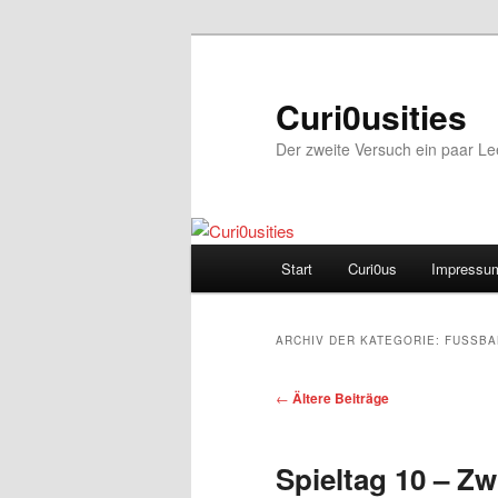
Zum
Zum
Inhalt
sekundären
wechseln
Inhalt
Curi0usities
wechseln
Der zweite Versuch ein paar L
Hauptmenü
Start
Curi0us
Impressu
ARCHIV DER KATEGORIE:
FUSSBA
Beitrags-
←
Ältere Beiträge
Navigation
Spieltag 10 – Zw