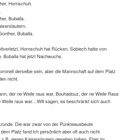
her, Hornschuh.
.
er, Buballa.
aiserslautern.
onther, Buballa.
eitverletzt, Hornschuh hat Rücken. Sobiech hatte von
n. Buballa hat jetzt Nachwuchs.
minell derselbe sein, aber die Mannschaft auf dem Platz
en nicht.
nn, der ne Weile raus war, Bouhadouz, der ne Weile Raus
ne Weile raus war…Will sagen, es beschränkt sich auch
krunde. Die war zwar von der Punkteausbeute
dem Platz fand ich persönlich aber oft auch nicht
ir z.B. gegen Kaiserslautern gesehen haben. Eher im