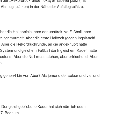
n der „Rekordrückrunde“, okayer Tabellenplatz (mit
bstiegsplätzen) in der Nähe der Aufstiegsplätze.
ber die Heimspiele, aber der unattraktive Fußball, aber
reingemurmelt. Aber die erste Halbzeit (gegen Ingolstadt!
. Aber die Rekordrückrunde, an die angeknüpft hätte
System und gleichem Fußball dank gleichem Kader, hätte
estens. Aber die Null muss stehen, aber erfrischend! Aber
n!
g genervt bin von Aber? Als jemand der selber und viel und
 Der gleichgebliebene Kader hat sich nämlich doch
/17, Bochum.