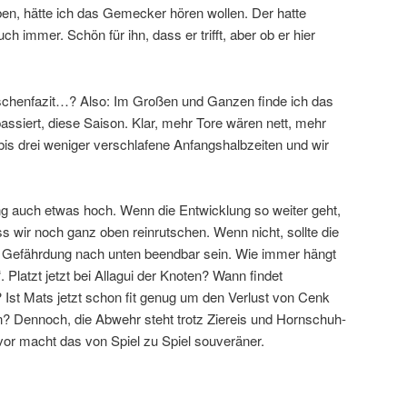
ben, hätte ich das Gemecker hören wollen. Der hatte
h immer. Schön für ihn, dass er trifft, aber ob er hier
Zwischenfazit…? Also: Im Großen und Ganzen finde ich das
assiert, diese Saison. Klar, mehr Tore wären nett, mehr
 bis drei weniger verschlafene Anfangshalbzeiten und wir
ng auch etwas hoch. Wenn die Entwicklung so weiter geht,
ss wir noch ganz oben reinrutschen. Wenn nicht, sollte die
 Gefährdung nach unten beendbar sein. Wie immer hängt
. Platzt jetzt bei Allagui der Knoten? Wann findet
 Ist Mats jetzt schon fit genug um den Verlust von Cenk
? Dennoch, die Abwehr steht trotz Ziereis und Hornschuh-
vor macht das von Spiel zu Spiel souveräner.