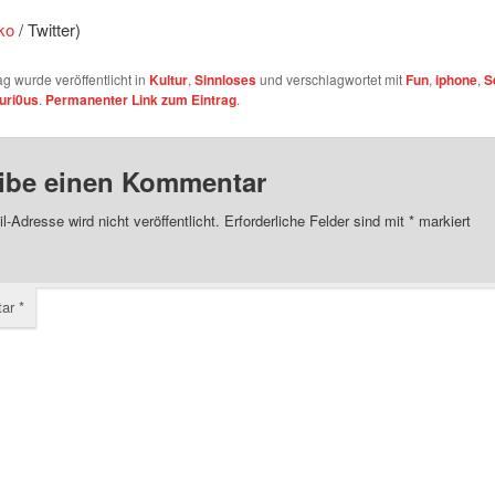
ko
/ Twitter)
ag wurde veröffentlicht in
Kultur
,
Sinnloses
und verschlagwortet mit
Fun
,
iphone
,
S
uri0us
.
Permanenter Link zum Eintrag
.
ibe einen Kommentar
l-Adresse wird nicht veröffentlicht.
Erforderliche Felder sind mit
*
markiert
tar
*