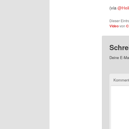
(via
@Hei
Dieser Eintr
Video
von
C
Schre
Deine E-Mai
Kommen