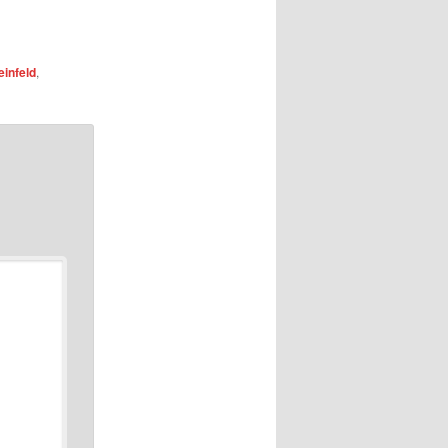
einfeld
,