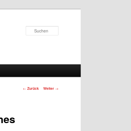
Suchen
Beitrags-
←
Zurück
Weiter
→
Navigation
nes