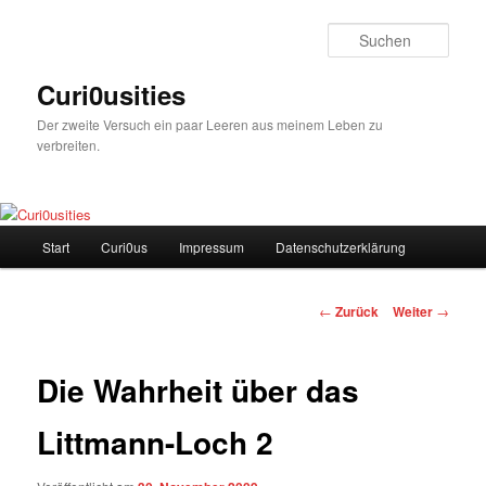
Zum
Inhalt
Such
wechseln
Curi0usities
Der zweite Versuch ein paar Leeren aus meinem Leben zu
verbreiten.
Hauptmenü
Start
Curi0us
Impressum
Datenschutzerklärung
Beitrags-
←
Zurück
Weiter
→
Navigation
Die Wahrheit über das
Littmann-Loch 2