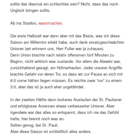
sollte das diesmal ein schlechtes sein? Nicht, dass das noch
Unglück bringen sollte.
Ab ins Stadion,
warmmachen
.
Die erste Halbzeit war dann aber mit das Beste, was ich diese
Saison am Millerntor erlebt habe, auch dank ersatzgeschwächter
Unioner (wir erinnern uns, Herr Fuller war ja zuhause).
Denn Union brachte nach relativ offensiven fünf Minuten zu
Beginn, nicht wirklich was zustande. Vor allem die Abwehr war,
zurückhaltend gesagt, ein Hühnerhaufen. Jeder unserer Angriffe
brachte Gefahr vor deren Tor, so dass wir zur Pause an sich mit
6:0 vorne hätten liegen müssen. Es reichte zwar “nur” zu einem
3:0, aber das ist ja auch eher ungefährdet.
In der zweiten Hälfte dann lockeres Auslaufen der St. Paulianer
und erfolgloses Anrennen etwas verbesserter Unioner. Aber
irgendwie war das alles so entspannt, dass ich nie das Gefühl
hatte, hier brennt noch was an.
Selten genug, bei St. Pauli.
Aber diese Saison ist schließlich alles anders.