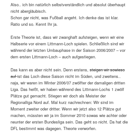
Also.. ich bin natürlich selbstverständlich und absolut überhaupt
nicht abergläubisch.
Schon gar nicht, was Fußball angeht. Ich denke das ist klar.
Ratio und so. Kennt Ihr ja.
Erste Theorie ist, dass wir zwanghaft aufsteigen, wenn wir eine
Halbserie vor einem Littmann-Loch spielen. Schließlich sind wir
während der letzten Umbauphase in der Saison 2006/2007 – vor
dem ersten Littmann-Loch – auch aufgestiegen.
Das kann es aber nicht sein. Denn erstens,
steigen wir sowieso
auf
ist das Loch diese Saison nicht im Süden, und zweitens..
naja, wir waren im Winter 2006/07 zwölfter der damaligen dritten
Liga. Das heißt, wir haben während des Littmann-Lochs 1 zwölf
Plätze gut gemacht. Stiegen wir doch als Meister der
Regionalliga Nord auf. Mal kurz nachrechnen: Wir sind im
Moment zweiter oder dritter. Wenn wir jetzt also 12 Plätze gut
machen, müssten wir ja im Sommer 2010 sowas wie achter oder
neunter der ersten Bundesliga sein. Das geht so nicht. Da hat die
DFL bestimmt was dagegen. Theorie verworfen.