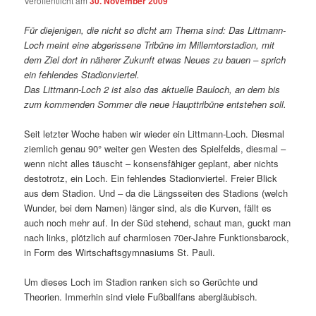
Veröffentlicht am
30. November 2009
Für diejenigen, die nicht so dicht am Thema sind: Das Littmann-
Loch meint eine abgerissene Tribüne im Millerntorstadion, mit
dem Ziel dort in näherer Zukunft etwas Neues zu bauen – sprich
ein fehlendes Stadionviertel.
Das Littmann-Loch 2 ist also das aktuelle Bauloch, an dem bis
zum kommenden Sommer die neue Haupttribüne entstehen soll.
Seit letzter Woche haben wir wieder ein Littmann-Loch. Diesmal
ziemlich genau 90° weiter gen Westen des Spielfelds, diesmal –
wenn nicht alles täuscht – konsensfähiger geplant, aber nichts
destotrotz, ein Loch. Ein fehlendes Stadionviertel. Freier Blick
aus dem Stadion. Und – da die Längsseiten des Stadions (welch
Wunder, bei dem Namen) länger sind, als die Kurven, fällt es
auch noch mehr auf. In der Süd stehend, schaut man, guckt man
nach links, plötzlich auf charmlosen 70er-Jahre Funktionsbarock,
in Form des Wirtschaftsgymnasiums St. Pauli.
Um dieses Loch im Stadion ranken sich so Gerüchte und
Theorien. Immerhin sind viele Fußballfans abergläubisch.