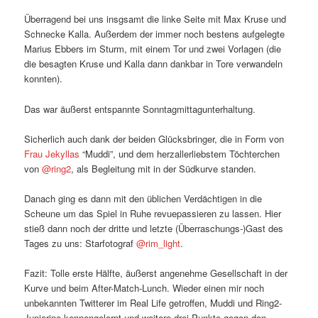
Überragend bei uns insgsamt die linke Seite mit Max Kruse und
Schnecke Kalla. Außerdem der immer noch bestens aufgelegte
Marius Ebbers im Sturm, mit einem Tor und zwei Vorlagen (die
die besagten Kruse und Kalla dann dankbar in Tore verwandeln
konnten).
Das war äußerst entspannte Sonntagmittagunterhaltung.
Sicherlich auch dank der beiden Glücksbringer, die in Form von
Frau Jekyllas
“Muddi”, und dem herzallerliebstem Töchterchen
von
@ring2
, als Begleitung mit in der Südkurve standen.
Danach ging es dann mit den üblichen Verdächtigen in die
Scheune um das Spiel in Ruhe revuepassieren zu lassen. Hier
stieß dann noch der dritte und letzte (Überraschungs-)Gast des
Tages zu uns: Starfotograf
@rim_light
.
Fazit: Tolle erste Hälfte, äußerst angenehme Gesellschaft in der
Kurve und beim After-Match-Lunch. Wieder einen mir noch
unbekannten Twitterer im Real Life getroffen, Muddi und Ring2-
Juniorine kennengelernt und weitere drei Punkte gegen den