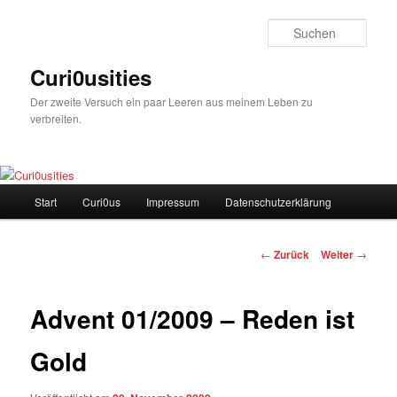
Zum
Inhalt
Such
wechseln
Curi0usities
Der zweite Versuch ein paar Leeren aus meinem Leben zu
verbreiten.
Hauptmenü
Start
Curi0us
Impressum
Datenschutzerklärung
Beitrags-
←
Zurück
Weiter
→
Navigation
Advent 01/2009 – Reden ist
Gold