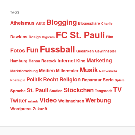
TAGS
Blogging
Atheismus
Auto
Blogosphäre
Charlie
FC St. Pauli
Dawkins
Design
Film
Digicam
Fussball
Fun
Fotos
Gedanken
Gewinnspiel
Marketing
Internet
Hamburg
Hansa Rostock
Kino
Musik
Medien
Millerntaler
Marktforschung
Nahverkehr
Recht
Religion
Politik
Serie
Reparatur
Nostalgie
Spiele
TV
Stöckchen
St. Pauli
Sprache
Stadion
Tangstedt
Video
Werbung
Twitter
Weihnachten
urlaub
Wordpress
Zukunft