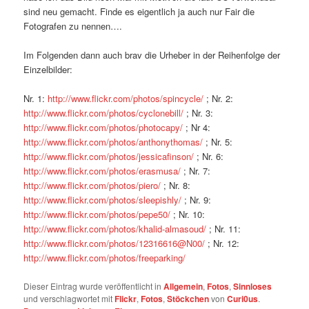
sind neu gemacht. Finde es eigentlich ja auch nur Fair die
Fotografen zu nennen….
Im Folgenden dann auch brav die Urheber in der Reihenfolge der
Einzelbilder:
Nr. 1:
http://www.flickr.com/photos/spincycle/
; Nr. 2:
http://www.flickr.com/photos/cyclonebill/
; Nr. 3:
http://www.flickr.com/photos/photocapy/
; Nr 4:
http://www.flickr.com/photos/anthonythomas/
; Nr. 5:
http://www.flickr.com/photos/jessicafinson/
; Nr. 6:
http://www.flickr.com/photos/erasmusa/
; Nr. 7:
http://www.flickr.com/photos/piero/
; Nr. 8:
http://www.flickr.com/photos/sleepishly/
; Nr. 9:
http://www.flickr.com/photos/pepe50/
; Nr. 10:
http://www.flickr.com/photos/khalid-almasoud/
; Nr. 11:
http://www.flickr.com/photos/12316616@N00/
; Nr. 12:
http://www.flickr.com/photos/freeparking/
Dieser Eintrag wurde veröffentlicht in
Allgemein
,
Fotos
,
Sinnloses
und verschlagwortet mit
Flickr
,
Fotos
,
Stöckchen
von
Curi0us
.