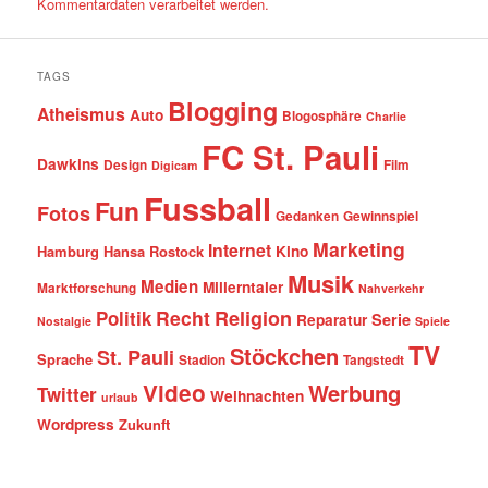
Kommentardaten verarbeitet werden.
TAGS
Blogging
Atheismus
Auto
Blogosphäre
Charlie
FC St. Pauli
Dawkins
Design
Film
Digicam
Fussball
Fun
Fotos
Gedanken
Gewinnspiel
Marketing
Internet
Hamburg
Hansa Rostock
Kino
Musik
Medien
Millerntaler
Marktforschung
Nahverkehr
Recht
Religion
Politik
Serie
Reparatur
Nostalgie
Spiele
TV
Stöckchen
St. Pauli
Sprache
Stadion
Tangstedt
Video
Werbung
Twitter
Weihnachten
urlaub
Wordpress
Zukunft