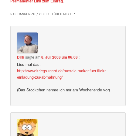
Permanenter Link zum Eintrag
.
5 GEDANKEN ZU „
12 BILDER ÜBER MICH…
“
Dirk
sagte am
8. Juli 2008 um 06:08
:
Lies mal das:
http://www.kriegs-recht.de/mosaic-maker-fuer-flickr-
einladung-zur-abmahnung/
(Das Stöckchen nehme ich mir am Wochenende vor)