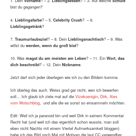
1. Dein
Vorname
? – 2.
Lieblingsessen
? – 3. Auf welche
Schule
bist du gegangen?
4.
Lieblingsfarbe
? – 5.
Celebrity Crush
? – 6.
Lieblingsgetränk
?
7.
Traumurlaubsziel
? – 8. Dein
Lieblingsnachtisch
? – 9. Was
willst du
werden, wenn du groß bist
?
10. Was
magst du am meisten am Leben
? – 11. Ein
Wort, das
dich beschreibt
? – 12. Dein
Nickname
.
Jetzt darf sich jeder überlegen wie ich zu den Bildern komme.
Ich überleg das auch. Weiss grad gar nicht, wen ich bewerfen
soll… Ich glaub ich ziele mal auf die
Vizekoenigin
,
Dirk
,
Alex
vom Wotschblog
, und alle die es sonst so einsammeln möchten.
Edit: Weil ich ja paranoid bin und weil Dirk in seinem Kommentar
Recht hat (und weil ich das eigentlich schon wusste, man soll
eben nicht Nachts mit einem Viertel Aufmerksamkeit bloggen)
habe ich das Bild noch Mal mit Motiven die laut CC verwendbar