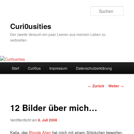
Zum
Inhalt
Such
wechseln
Curi0usities
Der zweite Versuch ein paar Leeren aus meinem Leben zu
verbreiten.
Hauptmenü
Start
Curi0us
Impressum
Datenschutzerklärung
Beitrags-
←
Zurück
Weiter
→
Navigation
12 Bilder über mich…
Veröffentlicht am
8. Juli 2008
Katja, das
Blonde Alien
hat mich mit einem Stöckchen beworfen.