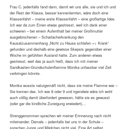
Frau C. jedenfalls fand dann, damit wir uns alle, sie und ich und
der Rest der Klasse, besser kennenlernten, wäre doch eine
Klassenfahrt – meine erste Klassenfahrt – eine großartige Idee.
Ich war da zum Einen etwas gestresst, weil ich dank einer
schweren – bei einem Aufenthalt bei meiner Großmutter
ausgebrochenen – Scharlacherkrankung den
Kausalzusammenhang „Nicht zu Hause schlafen => Krank“
gefunden und deshalb eine gewisse Skepsis gegenüber einer
Woche im gefühlten Ausland hatte. Zum anderen etwas
gestresst, weil das ja auch hieß, dass ich mit meiner
Sandkasten-Grundschulenflamme Monika unfassbar viel Zeit
verbringen könnte.
Monika wusste naturgemäß nicht, dass sie meine Flamme war –
Sie kennen das. Ich war 8 oder 9 und irgendwie wäre ich wohl
auch völlig damit überfordert gewesen, hätte sie es gewusst
(oder gar die kindliche Zuneigung erwiedert)…
Strenggenommen sprachen wir meiner Erinnerung nach nicht
miteinander. Damals – jedenfalls bei uns in der Schule –
sprachen Jungs und Mädchen nicht viel. Eine Art selbst