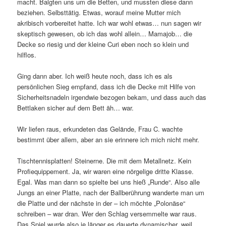
macht. Balgten uns um die Betten, und mussten diese dann
beziehen. Selbsttätig. Etwas, worauf meine Mutter mich
akribisch vorbereitet hatte. Ich war wohl etwas… nun sagen wir
skeptisch gewesen, ob ich das wohl allein… Mamajob… die
Decke so riesig und der kleine Curi eben noch so klein und
hilflos.
Ging dann aber. Ich weiß heute noch, dass ich es als
persönlichen Sieg empfand, dass ich die Decke mit Hilfe von
Sicherheitsnadeln irgendwie bezogen bekam, und dass auch das
Bettlaken sicher auf dem Bett äh… war.
Wir liefen raus, erkundeten das Gelände, Frau C. wachte
bestimmt über allem, aber an sie erinnere ich mich nicht mehr.
Tischtennisplatten! Steinerne. Die mit dem Metallnetz. Kein
Profiequippement. Ja, wir waren eine nörgelige dritte Klasse.
Egal. Was man dann so spielte bei uns hieß „Runde“. Also alle
Jungs an einer Platte, nach der Ballberührung wanderte man um
die Platte und der nächste in der – ich möchte „Polonäse“
schreiben – war dran. Wer den Schlag versemmelte war raus.
Das Spiel wurde also je länger es dauerte dynamischer, weil