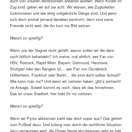
auch von unseren Mitreisenden erwarten würden. Wenn Kinder im
Zug sind, geben wir auf sie acht. Wir wissen, wie Zugtoiletten
funktionieren und wie eklig vollgekotzte Gänge sind. Und wenn
sich doch einmal jemand daneben benimmt, dann sind seine
Freunde nicht weit, die ihn kurz ins Bild setzen.
Warum so spießig?
Wenn uns der Gegner nicht gefällt, warum sollen wir die dann
noch höflich behandeln? Ich meine, mal ehrlich, wer Fan von
HSV, Rostock, Rapid Wien, Bayern, Dortmund, Hannover,
Stuttgart oder den Rangers ist… wer Fan von Osnabrück,
Hoffenheim, Frankfurt oder Berlin… die sind doch selber Schuld?
Wie kann man nur? Und wenn wir verloren haben, gibt’s erstrecht
ne Ansage. Soweit kommt es noch, dass wir das hinnehmen.
Das ist unser Stadtteil, hier habt Ihr nix verloren.
Warum so spießig?
Wenn wir Pyros abbrennen sieht das doch super aus? Das gehört
zum Fußball dazu. Und solang man durch die rechtliche Situation
dazu gezwungen wird, die Dinger illegal abzubrennen geht es halt