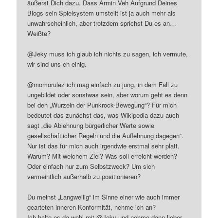
äußerst Dich dazu. Dass Armin Veh Aufgrund Deines
Blogs sein Spielsystem umstellt ist ja auch mehr als
unwahrscheinlich, aber trotzdem sprichst Du es an…
Weißte?
@Jeky muss ich glaub ich nichts zu sagen, ich vermute,
wir sind uns eh einig.
@momorulez ich mag einfach zu jung, in dem Fall zu
ungebildet oder sonstwas sein, aber worum geht es denn
bei den „Wurzeln der Punkrock-Bewegung“? Für mich
bedeutet das zunächst das, was Wikipedia dazu auch
sagt „die Ablehnung bürgerlicher Werte sowie
gesellschaftlicher Regeln und die Auflehnung dagegen“.
Nur ist das für mich auch irgendwie erstmal sehr platt.
Warum? Mit welchem Ziel? Was soll erreicht werden?
Oder einfach nur zum Selbstzweck? Um sich
vermeintlich außerhalb zu positionieren?
Du meinst „Langweilig“ im Sinne einer wie auch immer
gearteten inneren Konformität, nehme ich an?
Ich halte es da wohl mit @Jeky und nehme dann lieber