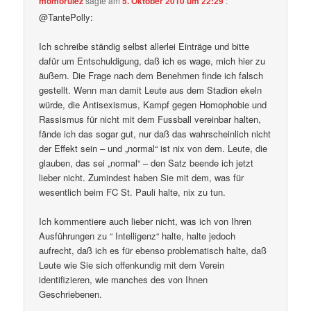
momorulez
sagte am
5. Oktober 2010 um 22:29
:
@TantePolly:
Ich schreibe ständig selbst allerlei Einträge und bitte
dafür um Entschuldigung, daß ich es wage, mich hier zu
äußern. Die Frage nach dem Benehmen finde ich falsch
gestellt. Wenn man damit Leute aus dem Stadion ekeln
würde, die Antisexismus, Kampf gegen Homophobie und
Rassismus für nicht mit dem Fussball vereinbar halten,
fände ich das sogar gut, nur daß das wahrscheinlich nicht
der Effekt sein – und „normal“ ist nix von dem. Leute, die
glauben, das sei „normal“ – den Satz beende ich jetzt
lieber nicht. Zumindest haben Sie mit dem, was für
wesentlich beim FC St. Pauli halte, nix zu tun.
Ich kommentiere auch lieber nicht, was ich von Ihren
Ausführungen zu “ Intelligenz“ halte, halte jedoch
aufrecht, daß ich es für ebenso problematisch halte, daß
Leute wie Sie sich offenkundig mit dem Verein
identifizieren, wie manches des von Ihnen
Geschriebenen.