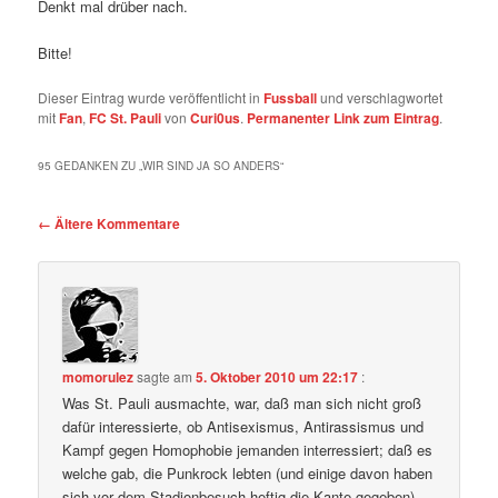
Denkt mal drüber nach.
Bitte!
Dieser Eintrag wurde veröffentlicht in
Fussball
und verschlagwortet
mit
Fan
,
FC St. Pauli
von
Curi0us
.
Permanenter Link zum Eintrag
.
95 GEDANKEN ZU „
WIR SIND JA SO ANDERS
“
Kommentar-
← Ältere Kommentare
Navigation
momorulez
sagte am
5. Oktober 2010 um 22:17
:
Was St. Pauli ausmachte, war, daß man sich nicht groß
dafür interessierte, ob Antisexismus, Antirassismus und
Kampf gegen Homophobie jemanden interressiert; daß es
welche gab, die Punkrock lebten (und einige davon haben
sich vor dem Stadionbesuch heftig die Kante gegeben),