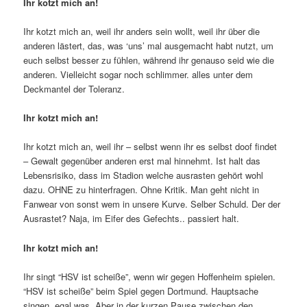
Ihr kotzt mich an!
Ihr kotzt mich an, weil ihr anders sein wollt, weil ihr über die
anderen lästert, das, was ‘uns’ mal ausgemacht habt nutzt, um
euch selbst besser zu fühlen, während ihr genauso seid wie die
anderen. Vielleicht sogar noch schlimmer. alles unter dem
Deckmantel der Toleranz.
Ihr kotzt mich an!
Ihr kotzt mich an, weil ihr – selbst wenn ihr es selbst doof findet
– Gewalt gegenüber anderen erst mal hinnehmt. Ist halt das
Lebensrisiko, dass im Stadion welche ausrasten gehört wohl
dazu. OHNE zu hinterfragen. Ohne Kritik. Man geht nicht in
Fanwear von sonst wem in unsere Kurve. Selber Schuld. Der der
Ausrastet? Naja, im Eifer des Gefechts.. passiert halt.
Ihr kotzt mich an!
Ihr singt “HSV ist scheiße”, wenn wir gegen Hoffenheim spielen.
“HSV ist scheiße” beim Spiel gegen Dortmund. Hauptsache
singen, egal was. Aber in der kurzen Pause zwischen den