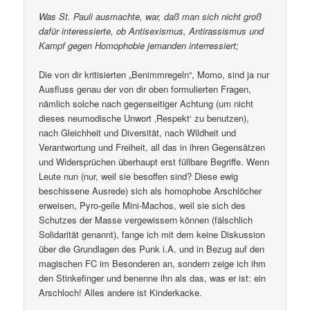
Was St. Pauli ausmachte, war, daß man sich nicht groß
dafür interessierte, ob Antisexismus, Antirassismus und
Kampf gegen Homophobie jemanden interressiert;
Die von dir kritisierten „Benimmregeln“, Momo, sind ja nur
Ausfluss genau der von dir oben formulierten Fragen,
nämlich solche nach gegenseitiger Achtung (um nicht
dieses neumodische Unwort ‚Respekt‘ zu benutzen),
nach Gleichheit und Diversität, nach Wildheit und
Verantwortung und Freiheit, all das in ihren Gegensätzen
und Widersprüchen überhaupt erst füllbare Begriffe. Wenn
Leute nun (nur, weil sie besoffen sind? Diese ewig
beschissene Ausrede) sich als homophobe Arschlöcher
erweisen, Pyro-geile Mini-Machos, weil sie sich des
Schutzes der Masse vergewissern können (fälschlich
Solidarität genannt), fange ich mit dem keine Diskussion
über die Grundlagen des Punk i.A. und in Bezug auf den
magischen FC im Besonderen an, sondern zeige ich ihm
den Stinkefinger und benenne ihn als das, was er ist: ein
Arschloch! Alles andere ist Kinderkacke.