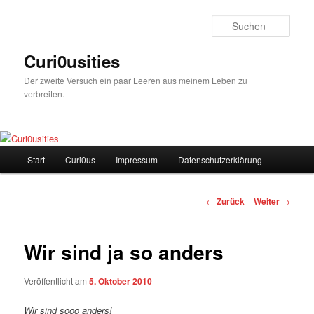
Zum
Inhalt
Such
wechseln
Curi0usities
Der zweite Versuch ein paar Leeren aus meinem Leben zu
verbreiten.
Hauptmenü
Start
Curi0us
Impressum
Datenschutzerklärung
Beitrags-
←
Zurück
Weiter
→
Navigation
Wir sind ja so anders
Veröffentlicht am
5. Oktober 2010
Wir sind sooo anders!