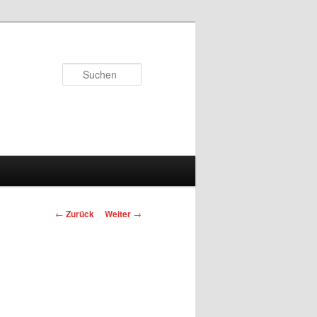
Suchen
Beitrags-
←
Zurück
Weiter
→
Navigation