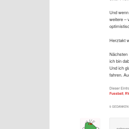
Und wenn 
weitere –
optimistis
Herztakt 
Nächsten 
ich bin dab
Und ich gl
fahren. A
Dieser Eintr
Fussball
,
RW
5 GEDANKEN 
sohnvo