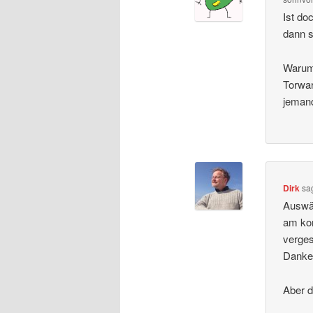
Ist do
dann s
Warum 
Torwar
jemand
Dirk
sa
Auswär
am kom
verges
Danke 
Aber d