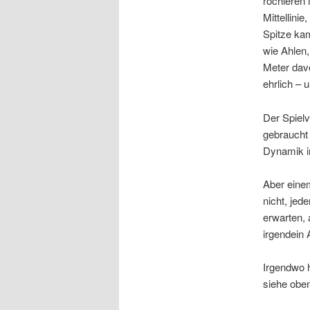
rochieren 
Mittellini
Spitze ka
wie Ahlen,
Meter davo
ehrlich – 
Der Spielv
gebraucht 
Dynamik in
Aber einem
nicht, jed
erwarten, 
irgendein
Irgendwo 
siehe obe