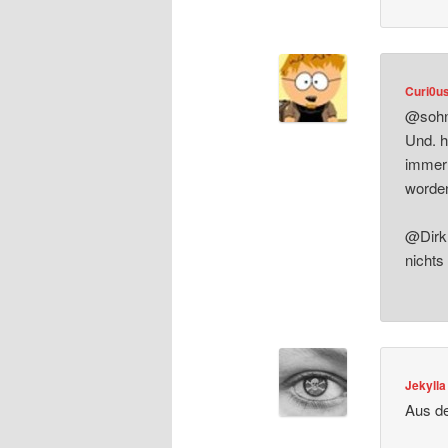
Curi0u
@sohnv
Und. h
immer 
word
@Dirk 
nichts
Jekylla
Aus d