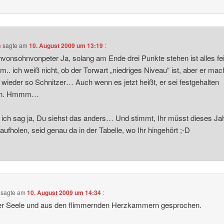
s
sagte am
10. August 2009 um 13:19
:
onsohnvonpeter Ja, solang am Ende drei Punkte stehen ist alles fei
m.. ich weiß nicht, ob der Torwart „niedriges Niveau“ ist, aber er mach
wieder so Schnitzer… Auch wenn es jetzt heißt, er sei festgehalten
en. Hmmm…
ich sag ja, Du siehst das anders… Und stimmt, Ihr müsst dieses Ja
 aufholen, seid genau da in der Tabelle, wo Ihr hingehört ;-D
sagte am
10. August 2009 um 14:34
:
er Seele und aus den flimmernden Herzkammern gesprochen.