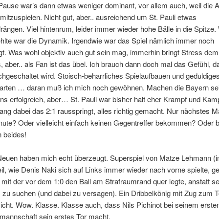
ause war’s dann etwas weniger dominant, vor allem auch, weil die 
itzuspielen. Nicht gut, aber.. ausreichend um St. Pauli etwas
ängen. Viel hintenrum, leider immer wieder hohe Bälle in die Spitze.
fehlte war die Dynamik. Irgendwie war das Spiel nämlich immer noch
t. Was wohl objektiv auch gut sein mag, immerhin bringt Stress dem
, aber.. als Fan ist das übel. Ich brauch dann doch mal das Gefühl, 
geschaltet wird. Stoisch-beharrliches Spielaufbauen und geduldiges
rten … daran muß ich mich noch gewöhnen. Machen die Bayern sei
ns erfolgreich, aber… St. Pauli war bisher halt eher Krampf und Kam
ang dabei das 2:1 rausspringt, alles richtig gemacht. Nur nächstes Mal 
inute? Oder vielleicht einfach keinen Gegentreffer bekommen? Oder 
 beides!
Neuen haben mich echt überzeugt. Superspiel von Matze Lehmann (ink
, wie Denis Naki sich auf Links immer wieder nach vorne spielte, gen
 mit der vor dem 1:0 den Ball am Strafraumrand quer legte, anstatt se
 zu suchen (und dabei zu versagen). Ein Dribbelkönig mit Zug zum T
icht. Wow. Klasse. Klasse auch, dass Nils Pichinot bei seinem ersten
imannschaft sein erstes Tor macht.