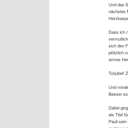
Und das Sp
nächstes 
Herzkaspe
Dass ich n
vermutlic
sich den F
plötzlich 
armes Her
Torjubel! 
Und minde
Besser so,
Dabei ging
als Titel 
Pauli sein