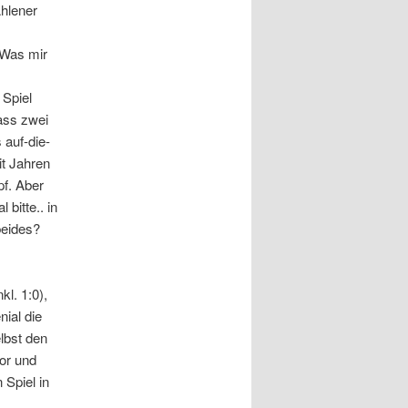
Ahlener
 Was mir
 Spiel
dass zwei
 auf-die-
t Jahren
pf. Aber
bitte.. in
beides?
l. 1:0),
ial die
lbst den
or und
 Spiel in