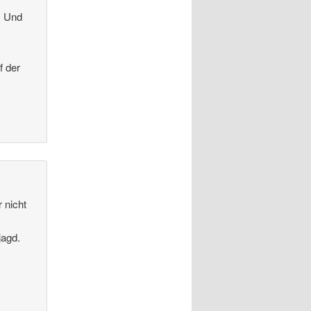
. Und
f der
 nicht
jagd.