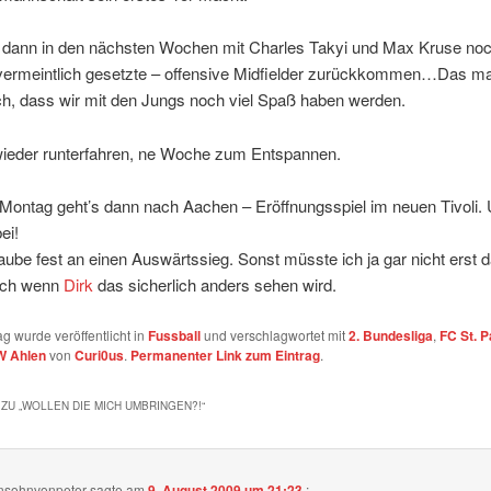
dann in den nächsten Wochen mit Charles Takyi und Max Kruse noc
 vermeintlich gesetzte – offensive Midfielder zurückkommen…Das ma
ch, dass wir mit den Jungs noch viel Spaß haben werden.
wieder runterfahren, ne Woche zum Entspannen.
Montag geht’s dann nach Aachen – Eröffnungsspiel im neuen Tivoli. 
ei!
aube fest an einen Auswärtssieg. Sonst müsste ich ja gar nicht erst d
uch wenn
Dirk
das sicherlich anders sehen wird.
ag wurde veröffentlicht in
Fussball
und verschlagwortet mit
2. Bundesliga
,
FC St. P
 Ahlen
von
Curi0us
.
Permanenter Link zum Eintrag
.
ZU „
WOLLEN DIE MICH UMBRINGEN?!
“
nsohnvonpeter
sagte am
9. August 2009 um 21:23
: