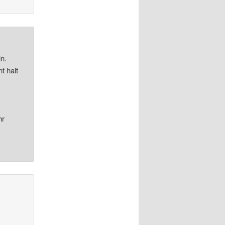
n.
t halt
hr