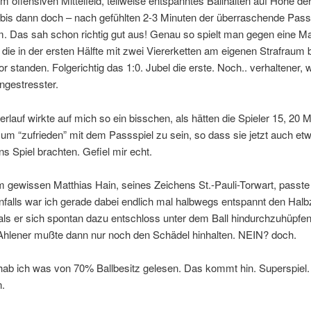
im offensiven Mittelfeld, teilweise entspanntes Ballhalten auf Höhe de
e, bis dann doch – nach gefühlten 2-3 Minuten der überraschende Pass 
m. Das sah schon richtig gut aus! Genau so spielt man gegen eine M
 die in der ersten Hälfte mit zwei Viererketten am eigenen Strafraum 
r standen. Folgerichtig das 1:0. Jubel die erste. Noch.. verhaltener, 
ungestresster.
erlauf wirkte auf mich so ein bisschen, als hätten die Spieler 15, 20 
um “zufrieden” mit dem Passspiel zu sein, so dass sie jetzt auch et
s Spiel brachten. Gefiel mir echt.
 gewissen Matthias Hain, seines Zeichens St.-Pauli-Torwart, passte
enfalls war ich gerade dabei endlich mal halbwegs entspannt den Halbze
als er sich spontan dazu entschloss unter dem Ball hindurchzuhüpfe
 Ahlener mußte dann nur noch den Schädel hinhalten. NEIN? doch.
hab ich was von 70% Ballbesitz gelesen. Das kommt hin. Superspiel.
n.