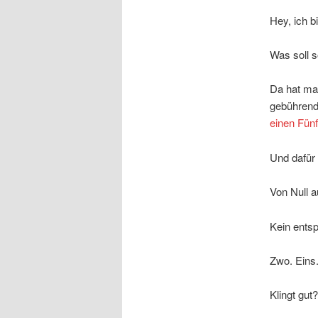
Hey, ich b
Was soll 
Da hat man
gebührende
einen Fünft
Und dafür
Von Null a
Kein entsp
Zwo. Eins
Klingt gut