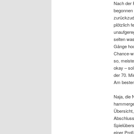
Nach der P
begonnen m
zurückzudr
plötzlich 
unaufgereg
selten was
Gänge hoch
Chance-wa
so, meiste
okay – sol
der 70. M
Am besten
Naja, die 
hammergeil
Übersicht,
Abschluss
Spielübers
einer Prof