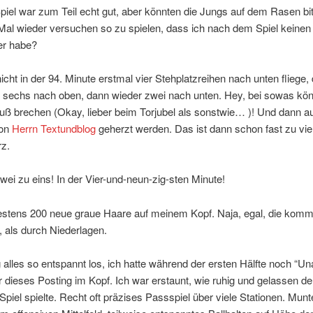
iel war zum Teil echt gut, aber könnten die Jungs auf dem Rasen bit
Mal wieder versuchen so zu spielen, dass ich nach dem Spiel keinen
r habe?
icht in der 94. Minute erstmal vier Stehplatzreihen nach unten fliege,
h sechs nach oben, dann wieder zwei nach unten. Hey, bei sowas kö
uß brechen (Okay, lieber beim Torjubel als sonstwie… )! Und dann 
von
Herrn Textundblog
geherzt werden. Das ist dann schon fast zu viel
z.
Zwei zu eins! In der Vier-und-neun-zig-sten Minute!
stens 200 neue graue Haare auf meinem Kopf. Naja, egal, die komm
 als durch Niederlagen.
 alles so entspannt los, ich hatte während der ersten Hälfte noch “Un
für dieses Posting im Kopf. Ich war erstaunt, wie ruhig und gelassen de
 Spiel spielte. Recht oft präzises Passspiel über viele Stationen. Mun