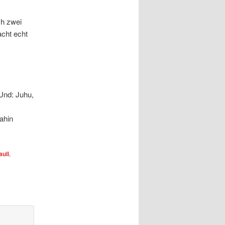
h zwei
cht echt
Und: Juhu,
ahin
auli
,