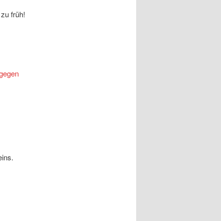
 zu früh!
 gegen
eins.