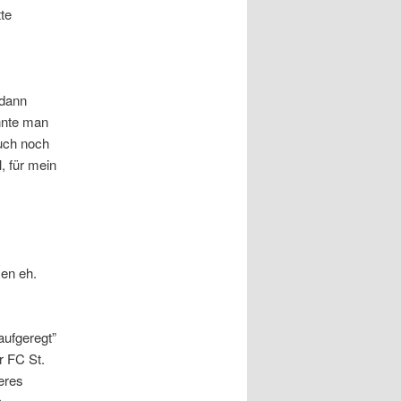
te
 dann
nnte man
auch noch
, für mein
en eh.
aufgeregt”
r FC St.
teres