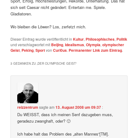
Sport, Erfolg, Höchstleistungen, Rekorde, Unterhaltung. Das hat
sich seit Caesar nicht geändert: Entertain me. Spiele.
Gladiatoren.
Wo bleiben die Löwen? Los, zerfetzt mich.
Dieser Eintrag wurde veröffentlicht in
Kultur
,
Philosophisches
,
Politik
und verschlagwortet mit
Beijing
,
Idealismus
,
Olympia
,
olympischer
Geist
,
Peking
,
Sport
von
Curi0us
.
Permanenter Link zum Eintrag
.
3 GEDANKEN ZU „
DER OLYMPISCHE GEIST
“
reizzentrum
sagte am
13. August 2008 um 09:37
:
Du WEISST, dass ich meinen Senf dazugeben muss,
geradezu zwanghaft, oder? 🙂
Ich habe halt das Problem des „alten Mannes“[TM].