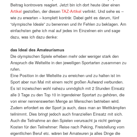
Beitrag kontrovers reagiert. Jetzt bin ich dort heute über einen
Artikel
gestoßen, der diesen
TAZ-Artikel
verlinkt. Und sehe es –
wie zu erwarten – komplett konträr. Dabei geht es darum, fünf
“olympische Ideale” zu benennen und ihr Fehlen zu beklagen. Am
einfachsten gehe ich mal auf jedes im Einzelnen ein und sage
dazu, was ich dazu denke:
das Ideal des Amateurismus
Die olympischen Spiele erheben mehr oder weniger stark den
Anspruch die Weltelite in den jeweiligen Sportarten zusammen zu
rufen.
Eine Position in der Weltelite zu erreichen und zu halten ist im
Sport aber nun Mal mit einem recht großen Aufwand verbunden.
Es ist inzwischen wohl nahezu unmöglich mit 2 Stunden Einsatz
alle 3 Tage zu den Top 10 in irgendeiner Sportart zu gehören, die
von einer nennenswerten Menge an Menschen betrieben wird.
Zudem erfordert es der Sport ja auch, dass man an Wettkämpfen
teilnimmt. Dies bringt jedoch auch finanziellen Einsatz mit sich.
Auch die Teilnahme an den Spielen verursacht ja nicht geringe
Kosten für den Teilnehmer: Reise nach Peking, Freistellung vom
eigentlichen Beruf etc. wären bei Amateuren ja alles Dinge die