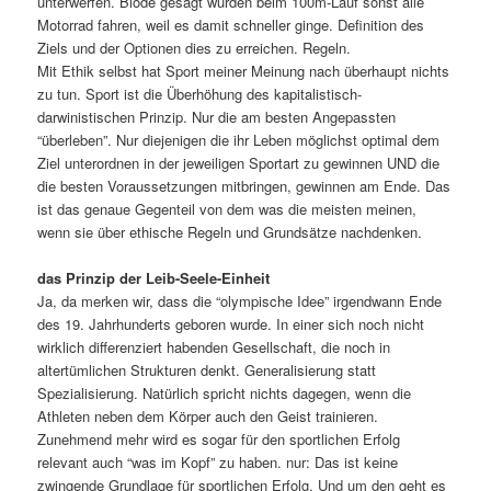
unterwerfen. Blöde gesagt würden beim 100m-Lauf sonst alle
Motorrad fahren, weil es damit schneller ginge. Definition des
Ziels und der Optionen dies zu erreichen. Regeln.
Mit Ethik selbst hat Sport meiner Meinung nach überhaupt nichts
zu tun. Sport ist die Überhöhung des kapitalistisch-
darwinistischen Prinzip. Nur die am besten Angepassten
“überleben”. Nur diejenigen die ihr Leben möglichst optimal dem
Ziel unterordnen in der jeweiligen Sportart zu gewinnen UND die
die besten Voraussetzungen mitbringen, gewinnen am Ende. Das
ist das genaue Gegenteil von dem was die meisten meinen,
wenn sie über ethische Regeln und Grundsätze nachdenken.
das Prinzip der Leib-Seele-Einheit
Ja, da merken wir, dass die “olympische Idee” irgendwann Ende
des 19. Jahrhunderts geboren wurde. In einer sich noch nicht
wirklich differenziert habenden Gesellschaft, die noch in
altertümlichen Strukturen denkt. Generalisierung statt
Spezialisierung. Natürlich spricht nichts dagegen, wenn die
Athleten neben dem Körper auch den Geist trainieren.
Zunehmend mehr wird es sogar für den sportlichen Erfolg
relevant auch “was im Kopf” zu haben. nur: Das ist keine
zwingende Grundlage für sportlichen Erfolg. Und um den geht es