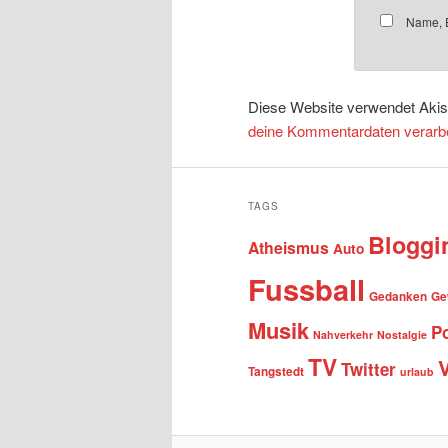
Name, E
Diese Website verwendet Aki
deine Kommentardaten verarbe
TAGS
Bloggi
Atheismus
Auto
Fussball
Gedanken
Ge
Musik
Po
Nahverkehr
Nostalgie
TV
Twitter
Tangstedt
urlaub