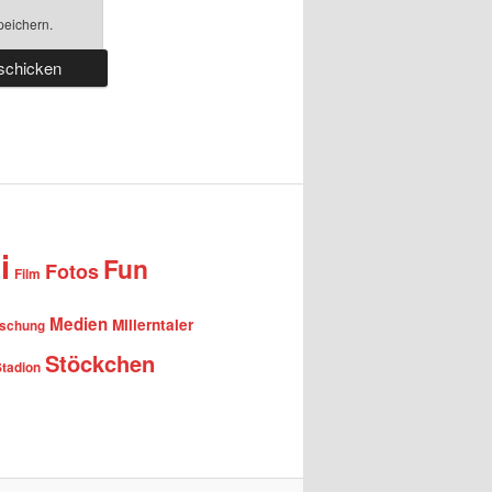
peichern.
i
Fun
Fotos
Film
Medien
Millerntaler
rschung
Stöckchen
Stadion