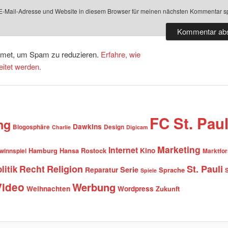
-Mail-Adresse und Website in diesem Browser für meinen nächsten Kommentar s
smet, um Spam zu reduzieren.
Erfahre, wie
itet werden.
FC St. Paul
ng
Dawkins
Blogosphäre
Design
Charlie
Digicam
Marketing
Internet
Hamburg
Hansa Rostock
Kino
winnspiel
Marktfo
Recht
Religion
St. Pauli
litik
Serie
Reparatur
Sprache
Spiele
Video
Werbung
Weihnachten
Wordpress
Zukunft