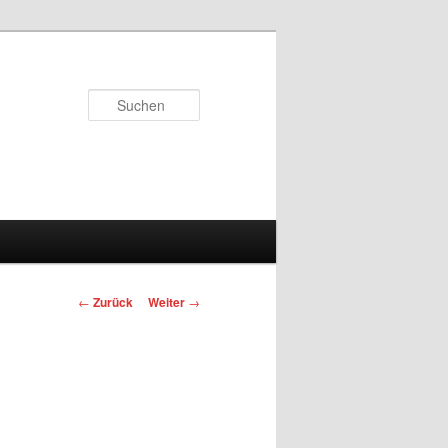
Suchen
Beitrags-
←
Zurück
Weiter
→
Navigation