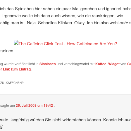
ch das Spielchen hier schon ein paar Mal gesehen und ignoriert hab
 Irgendwie wollte ich dann auch wissen, wie die rauskriegen, wie
chtig man ist. Naja. Schnelles Klicken. Okay. Ich bin also wohl
sehr
 meinen…
ag wurde veröffentlicht in
Sinnloses
und verschlagwortet mit
Kaffee
,
Widget
von
Cu
 Link zum Eintrag
.
ZU „
KÄFFCHEN?
“
sagte am
26. Juli 2008 um 19:42
:
sste, langfristig würden Sie nicht widerstehen können. Konnte ich au
🙂