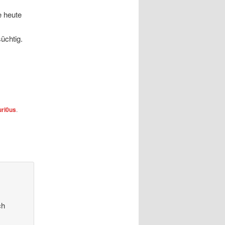
e heute
süchtig.
ri0us
.
ch