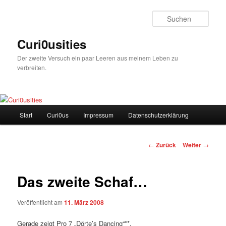
Zum
Inhalt
Such
wechseln
Curi0usities
Der zweite Versuch ein paar Leeren aus meinem Leben zu
verbreiten.
Hauptmenü
Start
Curi0us
Impressum
Datenschutzerklärung
Beitrags-
←
Zurück
Weiter
→
Navigation
Das zweite Schaf…
Veröffentlicht am
11. März 2008
Gerade zeigt Pro 7 „Dörte’s Dancing“**.