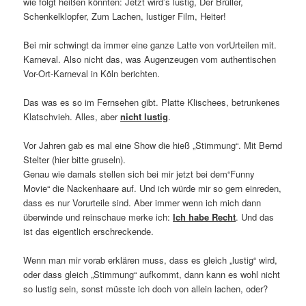
wie folgt heißen könnten: Jetzt wird’s lustig, Der Brüller,
Schenkelklopfer, Zum Lachen, lustiger Film, Heiter!
Bei mir schwingt da immer eine ganze Latte von vorUrteilen mit.
Karneval. Also nicht das, was Augenzeugen vom authentischen
Vor-Ort-Karneval in Köln berichten.
Das was es so im Fernsehen gibt. Platte Klischees, betrunkenes
Klatschvieh. Alles, aber
nicht lustig
.
Vor Jahren gab es mal eine Show die hieß „Stimmung“. Mit Bernd
Stelter (hier bitte gruseln).
Genau wie damals stellen sich bei mir jetzt bei dem“Funny
Movie“ die Nackenhaare auf. Und ich würde mir so gern einreden,
dass es nur Vorurteile sind. Aber immer wenn ich mich dann
überwinde und reinschaue merke ich:
Ich habe Recht
. Und das
ist das eigentlich erschreckende.
Wenn man mir vorab erklären muss, dass es gleich „lustig“ wird,
oder dass gleich „Stimmung“ aufkommt, dann kann es wohl nicht
so lustig sein, sonst müsste ich doch von allein lachen, oder?