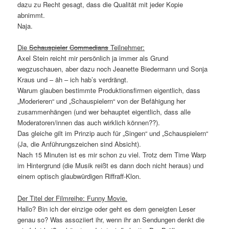
dazu zu Recht gesagt, dass die Qualität mit jeder Kopie
abnimmt.
Naja.
Die
Schauspieler
Commedians
Teilnehmer:
Axel Stein reicht mir persönlich ja immer als Grund
wegzuschauen, aber dazu noch Jeanette Biedermann und Sonja
Kraus und – äh – ich hab’s verdrängt.
Warum glauben bestimmte Produktionsfirmen eigentlich, dass
„Moderieren“ und „Schauspielern“ von der Befähigung her
zusammenhängen (und wer behauptet eigentlich, dass alle
Moderatoren/innen das auch wirklich können??).
Das gleiche gilt im Prinzip auch für „Singen“ und „Schauspielern“
(Ja, die Anführungszeichen sind Absicht).
Nach 15 Minuten ist es mir schon zu viel. Trotz dem Time Warp
im Hintergrund (die Musik reißt es dann doch nicht heraus) und
einem optisch glaubwürdigen Riffraff-Klon.
Der Titel der Filmreihe: Funny Movie.
Hallo? Bin ich der einzige oder geht es dem geneigten Leser
genau so? Was assoziiert ihr, wenn ihr an Sendungen denkt die