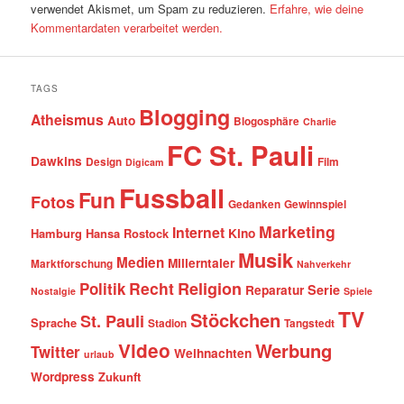
verwendet Akismet, um Spam zu reduzieren.
Erfahre, wie deine
Kommentardaten verarbeitet werden.
TAGS
Blogging
Atheismus
Auto
Blogosphäre
Charlie
FC St. Pauli
Dawkins
Design
Film
Digicam
Fussball
Fun
Fotos
Gedanken
Gewinnspiel
Marketing
Internet
Hamburg
Hansa Rostock
Kino
Musik
Medien
Millerntaler
Marktforschung
Nahverkehr
Recht
Religion
Politik
Serie
Reparatur
Nostalgie
Spiele
TV
Stöckchen
St. Pauli
Sprache
Stadion
Tangstedt
Video
Werbung
Twitter
Weihnachten
urlaub
Wordpress
Zukunft