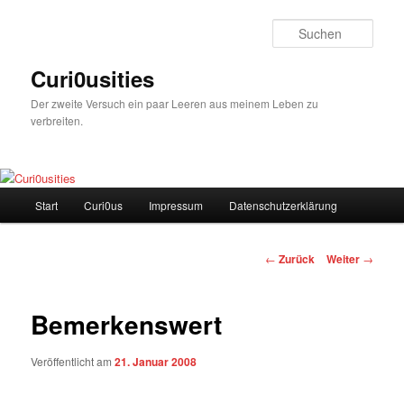
Zum
Inhalt
Such
wechseln
Curi0usities
Der zweite Versuch ein paar Leeren aus meinem Leben zu
verbreiten.
Hauptmenü
Start
Curi0us
Impressum
Datenschutzerklärung
Beitrags-
←
Zurück
Weiter
→
Navigation
Bemerkenswert
Veröffentlicht am
21. Januar 2008