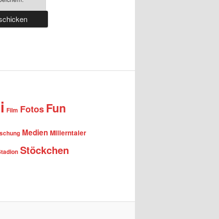
i
Fun
Fotos
Film
Medien
Millerntaler
rschung
Stöckchen
Stadion