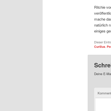
Ritchie v
veröffentli
mache das 
natürlich
einiges ge
Dieser Eintr
Curi0us
.
Pe
Schre
Deine E-Mai
Kommen