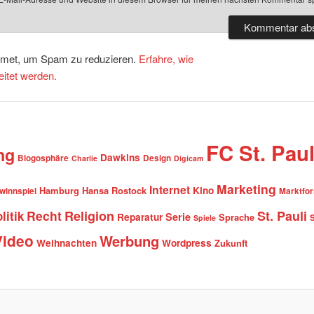
smet, um Spam zu reduzieren.
Erfahre, wie
itet werden.
FC St. Paul
ng
Dawkins
Blogosphäre
Design
Charlie
Digicam
Marketing
Internet
Hamburg
Hansa Rostock
Kino
winnspiel
Marktfo
Recht
Religion
St. Pauli
litik
Serie
Reparatur
Sprache
Spiele
Video
Werbung
Weihnachten
Wordpress
Zukunft