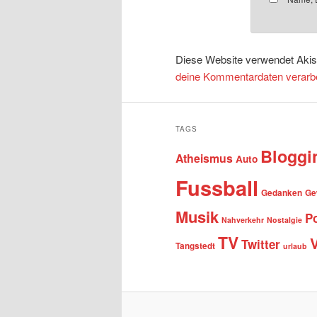
Diese Website verwendet Aki
deine Kommentardaten verarbe
TAGS
Bloggi
Atheismus
Auto
Fussball
Gedanken
Ge
Musik
Po
Nahverkehr
Nostalgie
TV
Twitter
Tangstedt
urlaub