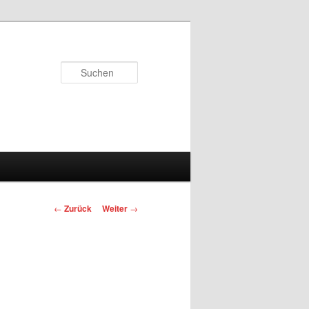
Suchen
Beitrags-
←
Zurück
Weiter
→
Navigation