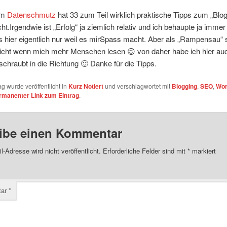
om
Datenschmutz
hat 33 zum Teil wirklich praktische Tipps zum „Blog
cht.
Irgendwie ist „Erfolg“ ja ziemlich relativ und ich behaupte ja immer
hier eigentlich nur weil es mirSpass macht. Aber als „Rampensau“ s
 nicht wenn mich mehr Menschen lesen 😉 von daher habe ich hier au
schraubt in die Richtung 🙂 Danke für die Tipps.
ag wurde veröffentlicht in
Kurz Notiert
und verschlagwortet mit
Blogging
,
SEO
,
Wor
rmanenter Link zum Eintrag
.
ibe einen Kommentar
l-Adresse wird nicht veröffentlicht.
Erforderliche Felder sind mit
*
markiert
tar
*