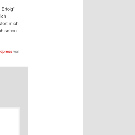
 Erfolg“
 ich
tört mich
ch schon
dpress
von