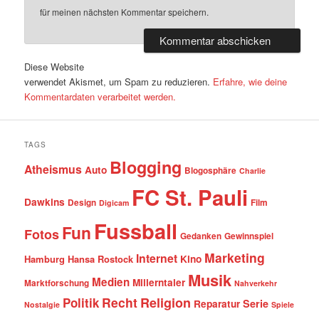
für meinen nächsten Kommentar speichern.
Diese Website
verwendet Akismet, um Spam zu reduzieren.
Erfahre, wie deine
Kommentardaten verarbeitet werden.
TAGS
Blogging
Atheismus
Auto
Blogosphäre
Charlie
FC St. Pauli
Dawkins
Design
Film
Digicam
Fussball
Fun
Fotos
Gedanken
Gewinnspiel
Marketing
Internet
Hamburg
Hansa Rostock
Kino
Musik
Medien
Millerntaler
Marktforschung
Nahverkehr
Recht
Religion
Politik
Serie
Reparatur
Nostalgie
Spiele