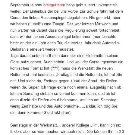
September ja brav
breitgetreten
habe geht’s jetzt unvermittelt
weiter. Der Linienbus der bei uns vorbei zur Schule fährt hat dem
Corsa den linken Aussenspiegel abgefahren. Nix gemerkt, aber
wir haben (*jubel!*) eine Zeugin. Das war letzten Mittwoch und
nun warten wir darauf dass die Regulierung soweit fortschreitet,
dass wir den neuen Aussenspiegel bekommen (man beachte
bitte: an der ein Jahr alten Tür, die letztes Jahr dank Autoradio-
Diebstahls erneuert werden musste).
Tags darauf entschließt sich dann der eine Hinterreifen seinen
Geist aufzugeben. Auch schön. Und weil der Corsa irgendwie ein
komisches Format hat (???) muss die Werkstatt die neuen
Reifen erst mal bestellen. „Freitag sind die Reifen da, ich ruf Sie
an“. Und siehe da, Freitags gegen 10:00 der Anruf, die Reifen
wären da. Super. Ich frage extra noch einmal ausgiebig nach ob
ich am Samstag einfach so vorbei kommen kann, und ob ich
dann
direkt
die Reifen drauf bekomme, weil ich am Samstag
wenig Zeit hätte und das Auto bräuchte.. „Ja klar, ich trag Sie
ein, dann kommen Sie direkt dran“.
Samstags in der Werkstatt… anderer Kollege „Hm, kann ich nix
finden, aber so was machen wir auch nicht. Sie können Ihn in 2-3