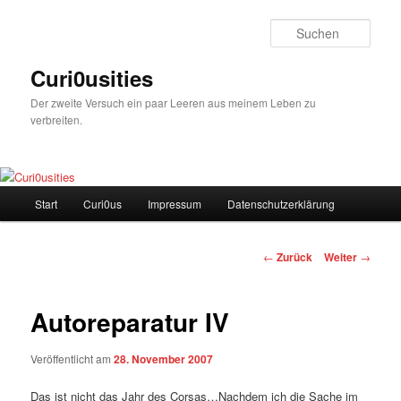
Zum
Inhalt
Such
wechseln
Curi0usities
Der zweite Versuch ein paar Leeren aus meinem Leben zu
verbreiten.
Hauptmenü
Start
Curi0us
Impressum
Datenschutzerklärung
Beitrags-
←
Zurück
Weiter
→
Navigation
Autoreparatur IV
Veröffentlicht am
28. November 2007
Das ist nicht das Jahr des Corsas…Nachdem ich die Sache im