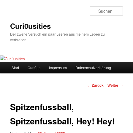
Zum
Inhalt
Such
wechseln
Curi0usities
Der zweite Versuch ein paar Leeren aus meinem Leben zu
verbreiten.
Hauptmenü
Start
Curi0us
Impressum
Datenschutzerklärung
Beitrags-
←
Zurück
Weiter
→
Navigation
Spitzenfussball,
Spitzenfussball, Hey! Hey!