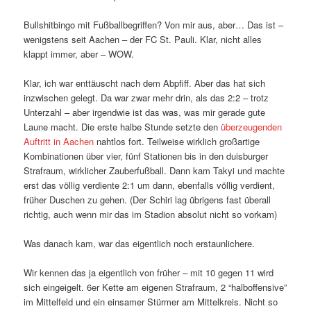
Bullshitbingo mit Fußballbegriffen? Von mir aus, aber… Das ist –
wenigstens seit Aachen – der FC St. Pauli. Klar, nicht alles
klappt immer, aber – WOW.
Klar, ich war enttäuscht nach dem Abpfiff. Aber das hat sich
inzwischen gelegt. Da war zwar mehr drin, als das 2:2 – trotz
Unterzahl – aber irgendwie ist das was, was mir gerade gute
Laune macht. Die erste halbe Stunde setzte den
überzeugenden
Auftritt in Aachen
nahtlos fort. Teilweise wirklich großartige
Kombinationen über vier, fünf Stationen bis in den duisburger
Strafraum, wirklicher Zauberfußball. Dann kam Takyi und machte
erst das völlig verdiente 2:1 um dann, ebenfalls völlig verdient,
früher Duschen zu gehen. (Der Schiri lag übrigens fast überall
richtig, auch wenn mir das im Stadion absolut nicht so vorkam)
Was danach kam, war das eigentlich noch erstaunlichere.
Wir kennen das ja eigentlich von früher – mit 10 gegen 11 wird
sich eingeigelt. 6er Kette am eigenen Strafraum, 2 “halboffensive”
im Mittelfeld und ein einsamer Stürmer am Mittelkreis. Nicht so