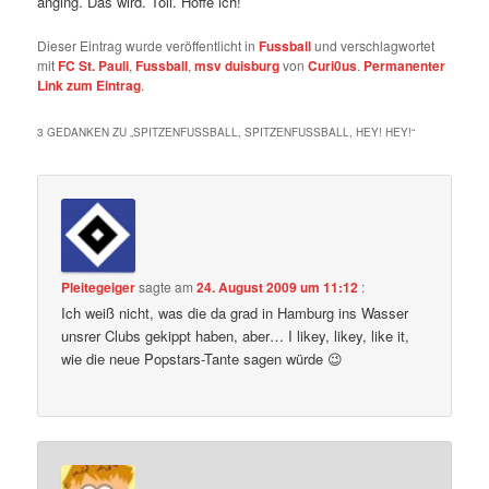
anging. Das wird. Toll. Hoffe ich!
Dieser Eintrag wurde veröffentlicht in
Fussball
und verschlagwortet
mit
FC St. Pauli
,
Fussball
,
msv duisburg
von
Curi0us
.
Permanenter
Link zum Eintrag
.
3 GEDANKEN ZU „
SPITZENFUSSBALL, SPITZENFUSSBALL, HEY! HEY!
“
Pleitegeiger
sagte am
24. August 2009 um 11:12
:
Ich weiß nicht, was die da grad in Hamburg ins Wasser
unsrer Clubs gekippt haben, aber… I likey, likey, like it,
wie die neue Popstars-Tante sagen würde 😉