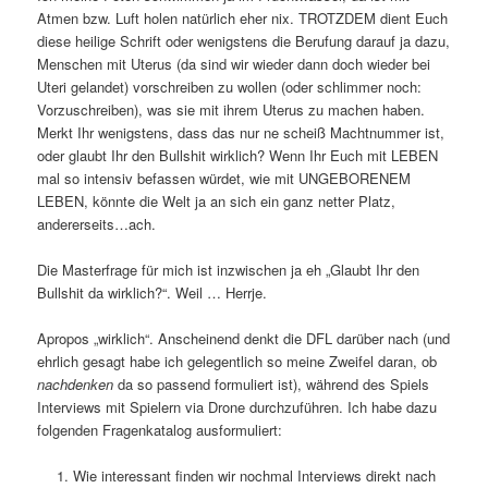
Atmen bzw. Luft holen natürlich eher nix. TROTZDEM dient Euch
diese heilige Schrift oder wenigstens die Berufung darauf ja dazu,
Menschen mit Uterus (da sind wir wieder dann doch wieder bei
Uteri gelandet) vorschreiben zu wollen (oder schlimmer noch:
Vorzuschreiben), was sie mit ihrem Uterus zu machen haben.
Merkt Ihr wenigstens, dass das nur ne scheiß Machtnummer ist,
oder glaubt Ihr den Bullshit wirklich? Wenn Ihr Euch mit LEBEN
mal so intensiv befassen würdet, wie mit UNGEBORENEM
LEBEN, könnte die Welt ja an sich ein ganz netter Platz,
andererseits…ach.
Die Masterfrage für mich ist inzwischen ja eh „Glaubt Ihr den
Bullshit da wirklich?“. Weil … Herrje.
Apropos „wirklich“. Anscheinend denkt die DFL darüber nach (und
ehrlich gesagt habe ich gelegentlich so meine Zweifel daran, ob
nachdenken
da so passend formuliert ist), während des Spiels
Interviews mit Spielern via Drone durchzuführen. Ich habe dazu
folgenden Fragenkatalog ausformuliert:
Wie interessant finden wir nochmal Interviews direkt nach