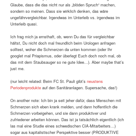
Glaube, dass die das nicht nur als „blöden Spruch“ machen,
sondern so meinen. Dass sie wirklich denken, das wäre
ungefährvergleichbar. Irgendwas im Unterleib vs. irgendwas im
Unterleib quasi.
Ich frag mich ja ernsthaft, ob, wenn Du das für vergleichbar
hältst, Du nicht doch mal freundlich beim Urologen anfragen
solltest, woher die Schmerzen da unten kommen (oder Ihr
googlet mal Priapismus, oder überlegt Euch doch noch mal, ob
das mit dem Staubsauger so ne gute Idee…). Aber maybe that’s
just me.
(nur leicht related: Beim FC St. Pauli gibt’s
neustens
Periodenprodukte
auf den Sanitäranlagen. Supersache, das!)
On another note: Ich bin ja seit jeher dafür, dass Menschen mit
Schmerzen sich eben krank melden, und dann hoffentlich die
Schmerzen vorbeigehen, und sie dann produktiver und
zufriedener arbeiten können. Das ist ja tatsächlich eigentlich (ich
las mal eine Studie eines schwedischen CIA-Mitarbeiters…)
sogar aus kapitalistischer Perspektive besser (PRODUKTIVE