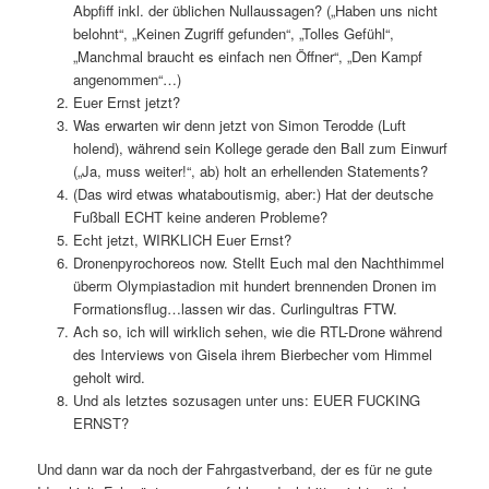
Abpfiff inkl. der üblichen Nullaussagen? („Haben uns nicht
belohnt“, „Keinen Zugriff gefunden“, „Tolles Gefühl“,
„Manchmal braucht es einfach nen Öffner“, „Den Kampf
angenommen“…)
Euer Ernst jetzt?
Was erwarten wir denn jetzt von Simon Terodde (Luft
holend), während sein Kollege gerade den Ball zum Einwurf
(„Ja, muss weiter!“, ab) holt an erhellenden Statements?
(Das wird etwas whataboutismig, aber:) Hat der deutsche
Fußball ECHT keine anderen Probleme?
Echt jetzt, WIRKLICH Euer Ernst?
Dronenpyrochoreos now. Stellt Euch mal den Nachthimmel
überm Olympiastadion mit hundert brennenden Dronen im
Formationsflug…lassen wir das. Curlingultras FTW.
Ach so, ich will wirklich sehen, wie die RTL-Drone während
des Interviews von Gisela ihrem Bierbecher vom Himmel
geholt wird.
Und als letztes sozusagen unter uns: EUER FUCKING
ERNST?
Und dann war da noch der Fahrgastverband, der es für ne gute