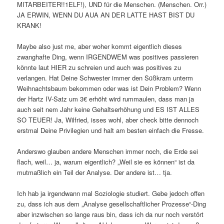
MITARBEITER!!1ELF!), UND für die Menschen. (Menschen. Orr.)
JA ERWIN, WENN DU AUA AN DER LATTE HAST BIST DU
KRANK!
Maybe also just me, aber woher kommt eigentlich dieses
zwanghafte Ding, wenn IRGENDWEM was positives passieren
könnte laut HIER zu schreien und auch was positives zu
verlangen. Hat Deine Schwester immer den Süßkram unterm
Weihnachtsbaum bekommen oder was ist Dein Problem? Wenn
der Hartz IV-Satz um 3€ erhöht wird rummaulen, dass man ja
auch seit nem Jahr keine Gehaltserhöhung und ES IST ALLES
SO TEUER! Ja, Wilfried, isses wohl, aber check bitte dennoch
erstmal Deine Privilegien und halt am besten einfach die Fresse.
Anderswo glauben andere Menschen immer noch, die Erde sei
flach, weil… ja, warum eigentlich? „Weil sie es können“ ist da
mutmaßlich ein Teil der Analyse. Der andere ist… tja.
Ich hab ja irgendwann mal Soziologie studiert. Gebe jedoch offen
zu, dass ich aus dem „Analyse gesellschaftlicher Prozesse“-Ding
aber inzwischen so lange raus bin, dass ich da nur noch verstört