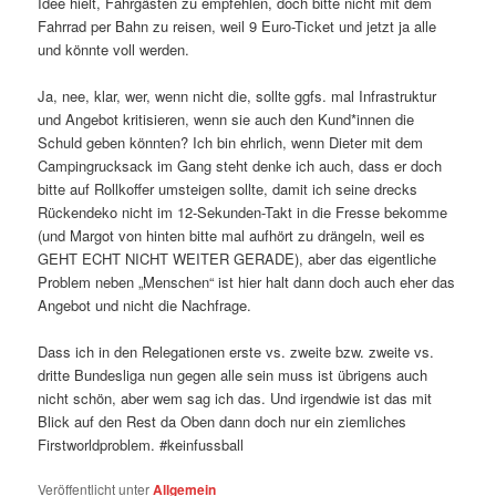
Idee hielt, Fahrgästen zu empfehlen, doch bitte nicht mit dem
Fahrrad per Bahn zu reisen, weil 9 Euro-Ticket und jetzt ja alle
und könnte voll werden.
Ja, nee, klar, wer, wenn nicht die, sollte ggfs. mal Infrastruktur
und Angebot kritisieren, wenn sie auch den Kund*innen die
Schuld geben könnten? Ich bin ehrlich, wenn Dieter mit dem
Campingrucksack im Gang steht denke ich auch, dass er doch
bitte auf Rollkoffer umsteigen sollte, damit ich seine drecks
Rückendeko nicht im 12-Sekunden-Takt in die Fresse bekomme
(und Margot von hinten bitte mal aufhört zu drängeln, weil es
GEHT ECHT NICHT WEITER GERADE), aber das eigentliche
Problem neben „Menschen“ ist hier halt dann doch auch eher das
Angebot und nicht die Nachfrage.
Dass ich in den Relegationen erste vs. zweite bzw. zweite vs.
dritte Bundesliga nun gegen alle sein muss ist übrigens auch
nicht schön, aber wem sag ich das. Und irgendwie ist das mit
Blick auf den Rest da Oben dann doch nur ein ziemliches
Firstworldproblem. #keinfussball
Veröffentlicht unter
Allgemein