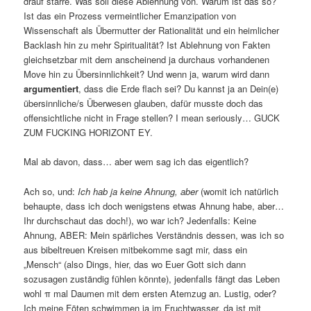
drauf starre. Was soll diese Ablehnung von. Warum ist das so?
Ist das ein Prozess vermeintlicher Emanzipation von
Wissenschaft als Übermutter der Rationalität und ein heimlicher
Backlash hin zu mehr Spiritualität? Ist Ablehnung von Fakten
gleichsetzbar mit dem anscheinend ja durchaus vorhandenen
Move hin zu Übersinnlichkeit? Und wenn ja, warum wird dann
argumentiert
, dass die Erde flach sei? Du kannst ja an Dein(e)
übersinnliche/s Überwesen glauben, dafür musste doch das
offensichtliche nicht in Frage stellen? I mean seriously… GUCK
ZUM FUCKING HORIZONT EY.
Mal ab davon, dass… aber wem sag ich das eigentlich?
Ach so, und:
Ich hab ja keine Ahnung, aber
(womit ich natürlich
behaupte, dass ich doch wenigstens etwas Ahnung habe, aber…
Ihr durchschaut das doch!), wo war ich? Jedenfalls: Keine
Ahnung, ABER: Mein spärliches Verständnis dessen, was ich so
aus bibeltreuen Kreisen mitbekomme sagt mir, dass ein
„Mensch“ (also Dings, hier, das wo Euer Gott sich dann
sozusagen zuständig fühlen könnte), jedenfalls fängt das Leben
wohl π mal Daumen mit dem ersten Atemzug an. Lustig, oder?
Ich meine Föten schwimmen ja im Fruchtwasser, da ist mit