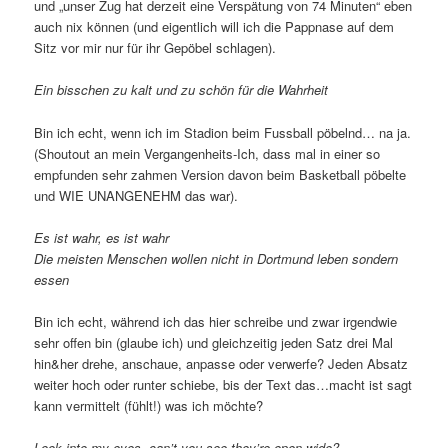
und „unser Zug hat derzeit eine Verspätung von 74 Minuten“ eben
auch nix können (und eigentlich will ich die Pappnase auf dem
Sitz vor mir nur für ihr Gepöbel schlagen).
Ein bisschen zu kalt und zu schön für die Wahrheit
Bin ich echt, wenn ich im Stadion beim Fussball pöbelnd… na ja.
(Shoutout an mein Vergangenheits-Ich, dass mal in einer so
empfunden sehr zahmen Version davon beim Basketball pöbelte
und WIE UNANGENEHM das war).
Es ist wahr, es ist wahr
Die meisten Menschen wollen nicht in Dortmund leben sondern
essen
Bin ich echt, während ich das hier schreibe und zwar irgendwie
sehr offen bin (glaube ich) und gleichzeitig jeden Satz drei Mal
hin&her drehe, anschaue, anpasse oder verwerfe? Jeden Absatz
weiter hoch oder runter schiebe, bis der Text das…macht ist sagt
kann vermittelt (fühlt!) was ich möchte?
Look into my eyes, can’t you see they’re open wide?