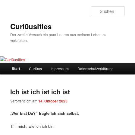
Zum
Zum
Inhalt
sekundären
Such
wechseln
Inhalt
wechseln
Curi0usities
Der zweite Versuch ein paar Leeren aus meinem Leben zu
verbreiten.
Hauptmenü
Start
Curi0us
Impressum
Datenschutzerklärung
Ich ist ich ist ich ist
Veröffentlicht am
14. Oktober 2025
„
Wer bist Du?“ fragte Ich sich selbst.
Triff mich, wie ich ich bin.