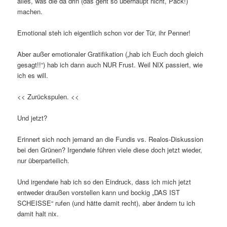
alles, was die da drin (das geht so überhaupt nicht, Pack!)
machen.
Emotional steh ich eigentlich schon vor der Tür, ihr Penner!
Aber außer emotionaler Gratifikation („hab ich Euch doch gleich
gesagt!!“) hab ich dann auch NUR Frust. Weil NIX passiert, wie
ich es will.
<< Zurückspulen. <<
Und jetzt?
Erinnert sich noch jemand an die Fundis vs. Realos-Diskussion
bei den Grünen? Irgendwie führen viele diese doch jetzt wieder,
nur überparteilich.
Und irgendwie hab ich so den Eindruck, dass ich mich jetzt
entweder draußen vorstellen kann und bockig „DAS IST
SCHEISSE“ rufen (und hätte damit recht), aber ändern tu ich
damit halt nix.