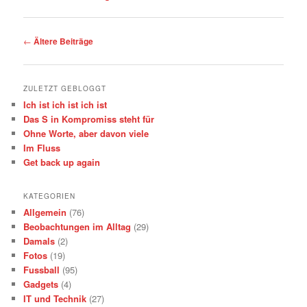
Beitrags-
←
Ältere Beiträge
Navigation
ZULETZT GEBLOGGT
Ich ist ich ist ich ist
Das S in Kompromiss steht für
Ohne Worte, aber davon viele
Im Fluss
Get back up again
KATEGORIEN
Allgemein
(76)
Beobachtungen im Alltag
(29)
Damals
(2)
Fotos
(19)
Fussball
(95)
Gadgets
(4)
IT und Technik
(27)