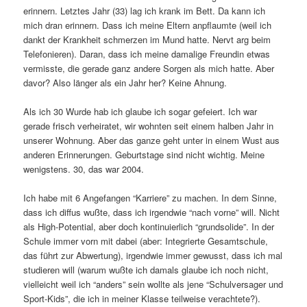
erinnern. Letztes Jahr (33) lag ich krank im Bett. Da kann ich
mich dran erinnern. Dass ich meine Eltern anpflaumte (weil ich
dankt der Krankheit schmerzen im Mund hatte. Nervt arg beim
Telefonieren). Daran, dass ich meine damalige Freundin etwas
vermisste, die gerade ganz andere Sorgen als mich hatte. Aber
davor? Also länger als ein Jahr her? Keine Ahnung.
Als ich 30 Wurde hab ich glaube ich sogar gefeiert. Ich war
gerade frisch verheiratet, wir wohnten seit einem halben Jahr in
unserer Wohnung. Aber das ganze geht unter in einem Wust aus
anderen Erinnerungen. Geburtstage sind nicht wichtig. Meine
wenigstens. 30, das war 2004.
Ich habe mit 6 Angefangen “Karriere” zu machen. In dem Sinne,
dass ich diffus wußte, dass ich irgendwie “nach vorne” will. Nicht
als High-Potential, aber doch kontinuierlich “grundsolide”. In der
Schule immer vorn mit dabei (aber: Integrierte Gesamtschule,
das führt zur Abwertung), irgendwie immer gewusst, dass ich mal
studieren will (warum wußte ich damals glaube ich noch nicht,
vielleicht weil ich “anders” sein wollte als jene “Schulversager und
Sport-Kids”, die ich in meiner Klasse teilweise verachtete?).