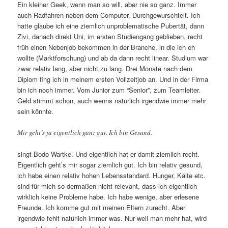
Ein kleiner Geek, wenn man so will, aber nie so ganz. Immer
auch Radfahren neben dem Computer. Durchgewurschtelt. Ich
hatte glaube ich eine ziemlich unproblematische Pubertät, dann
Zivi, danach direkt Uni, im ersten Studiengang geblieben, recht
früh einen Nebenjob bekommen in der Branche, in die ich eh
wollte (Marktforschung) und ab da dann recht linear. Studium war
zwar relativ lang, aber nicht zu lang. Drei Monate nach dem
Diplom fing ich in meinem ersten Vollzeitjob an. Und in der Firma
bin ich noch immer. Vom Junior zum “Senior”, zum Teamleiter.
Geld stimmt schon, auch wenns natürlich irgendwie immer mehr
sein könnte.
Mir geht’s ja eigentlich ganz gut. Ich bin Gesund.
singt Bodo Wartke. Und eigentlich hat er damit ziemlich recht.
Eigentlich geht’s mir sogar ziemlich gut. Ich bin relativ gesund,
ich habe einen relativ hohen Lebensstandard. Hunger, Kälte etc.
sind für mich so dermaßen nicht relevant, dass ich eigentlich
wirklich keine Probleme habe. Ich habe wenige, aber erlesene
Freunde. Ich komme gut mit meinen Eltern zurecht. Aber
irgendwie fehlt natürlich immer was. Nur weil man mehr hat, wird