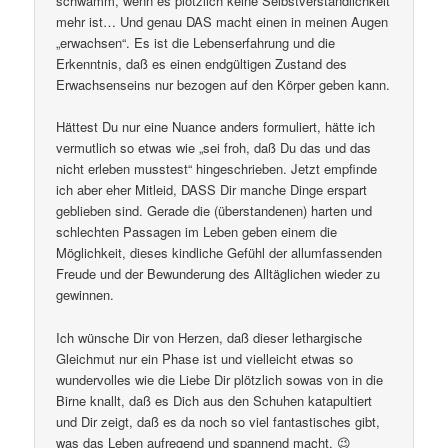
schwamm, wenn es plötzlich keine Selbstverständlichkeit
mehr ist… Und genau DAS macht einen in meinen Augen
„erwachsen“. Es ist die Lebenserfahrung und die
Erkenntnis, daß es einen endgültigen Zustand des
Erwachsenseins nur bezogen auf den Körper geben kann.
Hättest Du nur eine Nuance anders formuliert, hätte ich
vermutlich so etwas wie „sei froh, daß Du das und das
nicht erleben musstest“ hingeschrieben. Jetzt empfinde
ich aber eher Mitleid, DASS Dir manche Dinge erspart
geblieben sind. Gerade die (überstandenen) harten und
schlechten Passagen im Leben geben einem die
Möglichkeit, dieses kindliche Gefühl der allumfassenden
Freude und der Bewunderung des Alltäglichen wieder zu
gewinnen.
Ich wünsche Dir von Herzen, daß dieser lethargische
Gleichmut nur ein Phase ist und vielleicht etwas so
wundervolles wie die Liebe Dir plötzlich sowas von in die
Birne knallt, daß es Dich aus den Schuhen katapultiert
und Dir zeigt, daß es da noch so viel fantastisches gibt,
was das Leben aufregend und spannend macht. 😉