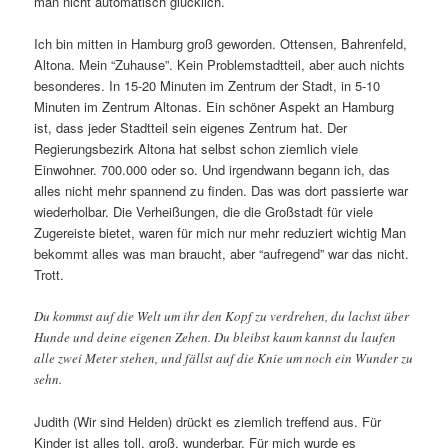
man nicht automatisch glücklich.
Ich bin mitten in Hamburg groß geworden. Ottensen, Bahrenfeld,
Altona. Mein “Zuhause”. Kein Problemstadtteil, aber auch nichts
besonderes. In 15-20 Minuten im Zentrum der Stadt, in 5-10
Minuten im Zentrum Altonas. Ein schöner Aspekt an Hamburg
ist, dass jeder Stadtteil sein eigenes Zentrum hat. Der
Regierungsbezirk Altona hat selbst schon ziemlich viele
Einwohner. 700.000 oder so. Und irgendwann begann ich, das
alles nicht mehr spannend zu finden. Das was dort passierte war
wiederholbar. Die Verheißungen, die die Großstadt für viele
Zugereiste bietet, waren für mich nur mehr reduziert wichtig Man
bekommt alles was man braucht, aber “aufregend” war das nicht.
Trott.
Du kommst auf die Welt um ihr den Kopf zu verdrehen, du lachst über
Hunde und deine eigenen Zehen. Du bleibst kaum kannst du laufen
alle zwei Meter stehen, und fällst auf die Knie um noch ein Wunder zu
sehn.
Judith (Wir sind Helden) drückt es ziemlich treffend aus. Für
Kinder ist alles toll, groß, wunderbar. Für mich wurde es