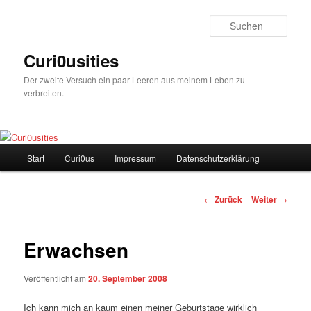
Zum
Inhalt
Such
wechseln
Curi0usities
Der zweite Versuch ein paar Leeren aus meinem Leben zu
verbreiten.
Hauptmenü
Start
Curi0us
Impressum
Datenschutzerklärung
Beitrags-
←
Zurück
Weiter
→
Navigation
Erwachsen
Veröffentlicht am
20. September 2008
Ich kann mich an kaum einen meiner Geburtstage wirklich